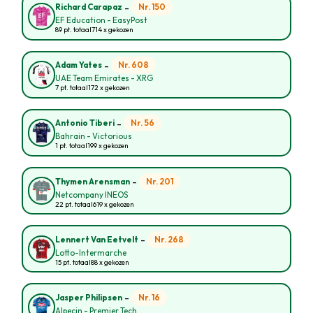
-
Nr. 150
Richard Carapaz
EF Education - EasyPost
89 pt. totaal
714 x gekozen
-
Nr. 608
Adam Yates
UAE Team Emirates - XRG
7 pt. totaal
172 x gekozen
-
Nr. 56
Antonio Tiberi
Bahrain - Victorious
1 pt. totaal
199 x gekozen
-
Nr. 201
Thymen Arensman
Netcompany INEOS
22 pt. totaal
619 x gekozen
-
Nr. 268
Lennert Van Eetvelt
Lotto-Intermarche
15 pt. totaal
88 x gekozen
-
Nr. 16
Jasper Philipsen
Alpecin - Premier Tech