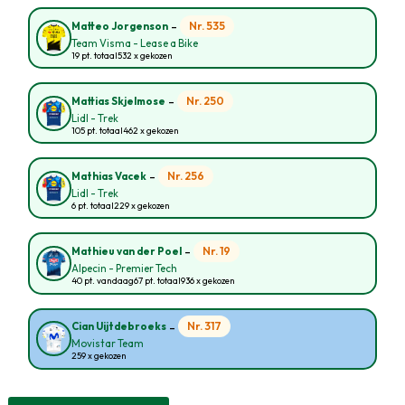
-
Nr. 535
Matteo Jorgenson
Team Visma - Lease a Bike
19 pt. totaal
532 x gekozen
-
Nr. 250
Mattias Skjelmose
Lidl - Trek
105 pt. totaal
462 x gekozen
-
Nr. 256
Mathias Vacek
Lidl - Trek
6 pt. totaal
229 x gekozen
-
Nr. 19
Mathieu van der Poel
Alpecin - Premier Tech
40 pt. vandaag
67 pt. totaal
936 x gekozen
-
Nr. 317
Cian Uijtdebroeks
Movistar Team
259 x gekozen