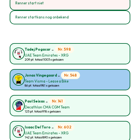
Renner start niet
Renner startkans nog onbekend
-
Nr. 598
Tadej Pogacar
UAE Team Emirates - XRG
209 pt. totaal
1003 x gekozen
-
Nr. 548
Jonas Vingegaard
Team Visma - Lease a Bike
86 pt. totaal
981 x gekozen
-
Nr. 141
Paul Seixas
Decathlon CMA CGM Team
125 pt. totaal
918 x gekozen
-
Nr. 602
Isaac Del Toro
UAE Team Emirates - XRG
142 pt. totaal
890 x gekozen