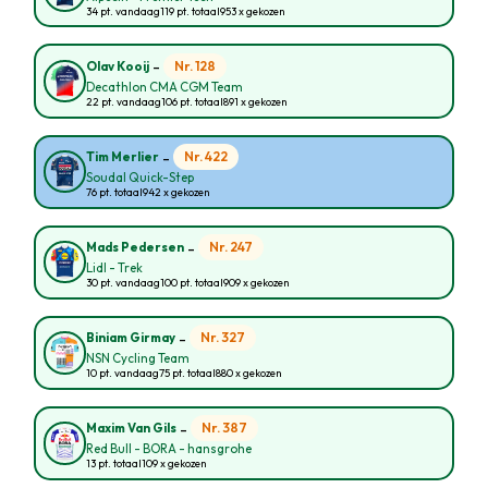
34 pt. vandaag
119 pt. totaal
953 x gekozen
-
Nr. 128
Olav Kooij
Decathlon CMA CGM Team
22 pt. vandaag
106 pt. totaal
891 x gekozen
-
Nr. 422
Tim Merlier
Soudal Quick-Step
76 pt. totaal
942 x gekozen
-
Nr. 247
Mads Pedersen
Lidl - Trek
30 pt. vandaag
100 pt. totaal
909 x gekozen
-
Nr. 327
Biniam Girmay
NSN Cycling Team
10 pt. vandaag
75 pt. totaal
880 x gekozen
-
Nr. 387
Maxim Van Gils
Red Bull - BORA - hansgrohe
13 pt. totaal
109 x gekozen