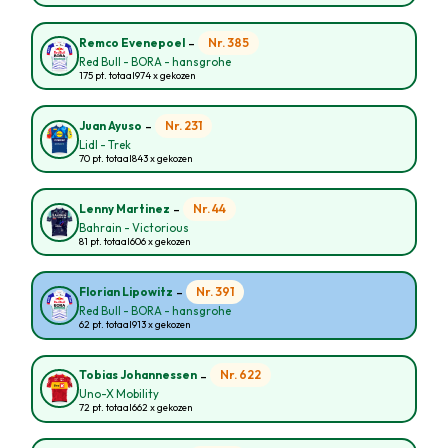
-
Nr. 385
Remco Evenepoel
Red Bull - BORA - hansgrohe
175 pt. totaal
974 x gekozen
-
Nr. 231
Juan Ayuso
Lidl - Trek
70 pt. totaal
843 x gekozen
-
Nr. 44
Lenny Martinez
Bahrain - Victorious
81 pt. totaal
606 x gekozen
-
Nr. 391
Florian Lipowitz
Red Bull - BORA - hansgrohe
62 pt. totaal
913 x gekozen
-
Nr. 622
Tobias Johannessen
Uno-X Mobility
72 pt. totaal
662 x gekozen