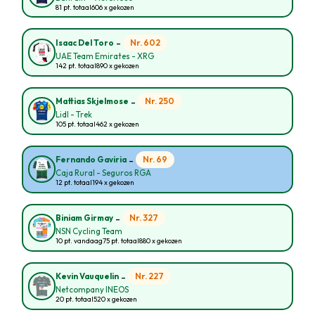
81 pt. totaal
606 x gekozen
-
Nr. 602
Isaac Del Toro
UAE Team Emirates - XRG
142 pt. totaal
890 x gekozen
-
Nr. 250
Mattias Skjelmose
Lidl - Trek
105 pt. totaal
462 x gekozen
-
Nr. 69
Fernando Gaviria
Caja Rural - Seguros RGA
12 pt. totaal
194 x gekozen
-
Nr. 327
Biniam Girmay
NSN Cycling Team
10 pt. vandaag
75 pt. totaal
880 x gekozen
-
Nr. 227
Kevin Vauquelin
Netcompany INEOS
20 pt. totaal
520 x gekozen