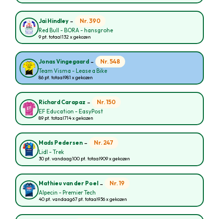
-
Nr. 390
Jai Hindley
Red Bull - BORA - hansgrohe
9 pt. totaal
132 x gekozen
-
Nr. 548
Jonas Vingegaard
Team Visma - Lease a Bike
86 pt. totaal
981 x gekozen
-
Nr. 150
Richard Carapaz
EF Education - EasyPost
89 pt. totaal
714 x gekozen
-
Nr. 247
Mads Pedersen
Lidl - Trek
30 pt. vandaag
100 pt. totaal
909 x gekozen
-
Nr. 19
Mathieu van der Poel
Alpecin - Premier Tech
40 pt. vandaag
67 pt. totaal
936 x gekozen