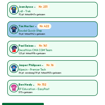
-
Nr. 231
Juan Ayuso
Lidl - Trek
70 pt. totaal
843 x gekozen
-
Nr. 422
Tim Merlier
Soudal Quick-Step
76 pt. totaal
942 x gekozen
-
Nr. 141
Paul Seixas
Decathlon CMA CGM Team
125 pt. totaal
918 x gekozen
-
Nr. 16
Jasper Philipsen
Alpecin - Premier Tech
34 pt. vandaag
119 pt. totaal
953 x gekozen
-
Nr. 152
Ben Healy
EF Education - EasyPost
573 x gekozen