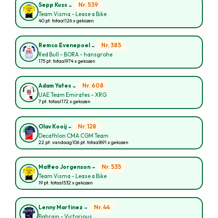
-
Nr. 539
Sepp Kuss
Team Visma - Lease a Bike
40 pt. totaal
126 x gekozen
-
Nr. 385
Remco Evenepoel
Red Bull - BORA - hansgrohe
175 pt. totaal
974 x gekozen
-
Nr. 608
Adam Yates
UAE Team Emirates - XRG
7 pt. totaal
172 x gekozen
-
Nr. 128
Olav Kooij
Decathlon CMA CGM Team
22 pt. vandaag
106 pt. totaal
891 x gekozen
-
Nr. 535
Matteo Jorgenson
Team Visma - Lease a Bike
19 pt. totaal
532 x gekozen
-
Nr. 44
Lenny Martinez
Bahrain - Victorious