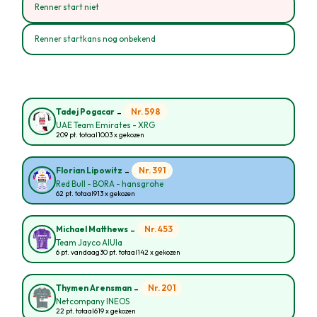
Renner start niet
Renner startkans nog onbekend
-
Nr. 598
Tadej Pogacar
UAE Team Emirates - XRG
209 pt. totaal
1003 x gekozen
-
Nr. 391
Florian Lipowitz
Red Bull - BORA - hansgrohe
62 pt. totaal
913 x gekozen
-
Nr. 453
Michael Matthews
Team Jayco AlUla
6 pt. vandaag
30 pt. totaal
142 x gekozen
-
Nr. 201
Thymen Arensman
Netcompany INEOS
22 pt. totaal
619 x gekozen