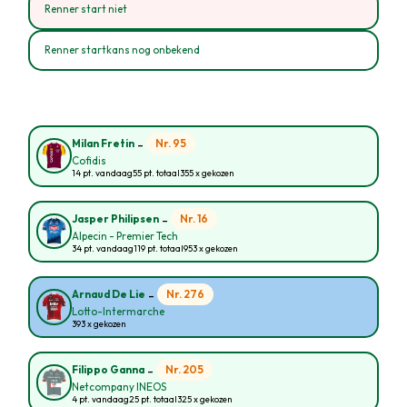
Renner start niet
Renner startkans nog onbekend
-
Nr. 95
Milan Fretin
Cofidis
14 pt. vandaag
55 pt. totaal
355 x gekozen
-
Nr. 16
Jasper Philipsen
Alpecin - Premier Tech
34 pt. vandaag
119 pt. totaal
953 x gekozen
-
Nr. 276
Arnaud De Lie
Lotto-Intermarche
393 x gekozen
-
Nr. 205
Filippo Ganna
Netcompany INEOS
4 pt. vandaag
25 pt. totaal
325 x gekozen