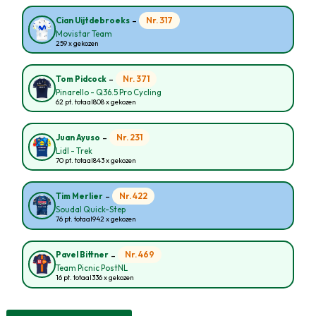
-
Nr. 317
Cian Uijtdebroeks
Movistar Team
259 x gekozen
-
Nr. 371
Tom Pidcock
Pinarello - Q36.5 Pro Cycling
62 pt. totaal
808 x gekozen
-
Nr. 231
Juan Ayuso
Lidl - Trek
70 pt. totaal
843 x gekozen
-
Nr. 422
Tim Merlier
Soudal Quick-Step
76 pt. totaal
942 x gekozen
-
Nr. 469
Pavel Bittner
Team Picnic PostNL
16 pt. totaal
336 x gekozen