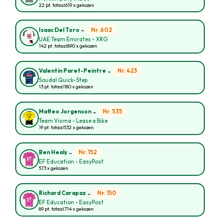
22 pt. totaal
619 x gekozen
-
Nr. 602
Isaac Del Toro
UAE Team Emirates - XRG
142 pt. totaal
890 x gekozen
-
Nr. 423
Valentin Paret-Peintre
Soudal Quick-Step
13 pt. totaal
180 x gekozen
-
Nr. 535
Matteo Jorgenson
Team Visma - Lease a Bike
19 pt. totaal
532 x gekozen
-
Nr. 152
Ben Healy
EF Education - EasyPost
573 x gekozen
-
Nr. 150
Richard Carapaz
EF Education - EasyPost
89 pt. totaal
714 x gekozen