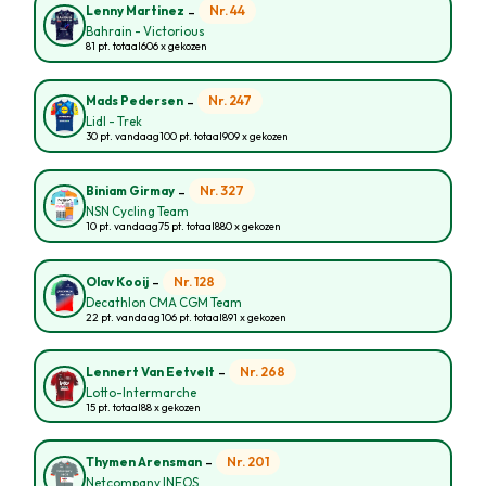
-
Nr. 44
Lenny Martinez
Bahrain - Victorious
81 pt. totaal
606 x gekozen
-
Nr. 247
Mads Pedersen
Lidl - Trek
30 pt. vandaag
100 pt. totaal
909 x gekozen
-
Nr. 327
Biniam Girmay
NSN Cycling Team
10 pt. vandaag
75 pt. totaal
880 x gekozen
-
Nr. 128
Olav Kooij
Decathlon CMA CGM Team
22 pt. vandaag
106 pt. totaal
891 x gekozen
-
Nr. 268
Lennert Van Eetvelt
Lotto-Intermarche
15 pt. totaal
88 x gekozen
-
Nr. 201
Thymen Arensman
Netcompany INEOS