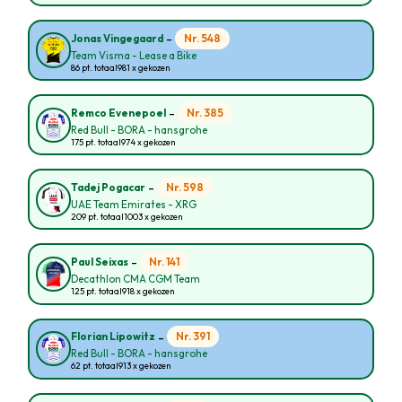
-
Nr. 548
Jonas Vingegaard
Team Visma - Lease a Bike
86 pt. totaal
981 x gekozen
-
Nr. 385
Remco Evenepoel
Red Bull - BORA - hansgrohe
175 pt. totaal
974 x gekozen
-
Nr. 598
Tadej Pogacar
UAE Team Emirates - XRG
209 pt. totaal
1003 x gekozen
-
Nr. 141
Paul Seixas
Decathlon CMA CGM Team
125 pt. totaal
918 x gekozen
-
Nr. 391
Florian Lipowitz
Red Bull - BORA - hansgrohe
62 pt. totaal
913 x gekozen