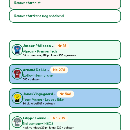
Renner start niet
Renner startkans nog onbekend
-
Nr. 16
Jasper Philipsen
Alpecin - Premier Tech
34 pt. vandaag
119 pt. totaal
953 x gekozen
-
Nr. 276
Arnaud De Lie
Lotto-Intermarche
393 x gekozen
-
Nr. 548
Jonas Vingegaard
Team Visma - Lease a Bike
86 pt. totaal
981 x gekozen
-
Nr. 205
Filippo Ganna
Netcompany INEOS
4 pt. vandaag
25 pt. totaal
325 x gekozen