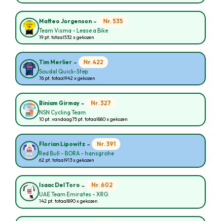
-
Nr. 535
Matteo Jorgenson
Team Visma - Lease a Bike
19 pt. totaal
532 x gekozen
-
Nr. 422
Tim Merlier
Soudal Quick-Step
76 pt. totaal
942 x gekozen
-
Nr. 327
Biniam Girmay
NSN Cycling Team
10 pt. vandaag
75 pt. totaal
880 x gekozen
-
Nr. 391
Florian Lipowitz
Red Bull - BORA - hansgrohe
62 pt. totaal
913 x gekozen
-
Nr. 602
Isaac Del Toro
UAE Team Emirates - XRG
142 pt. totaal
890 x gekozen