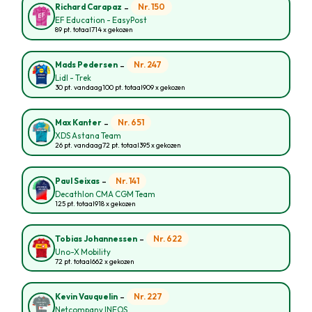
-
Nr. 150
Richard Carapaz
EF Education - EasyPost
89 pt. totaal
714 x gekozen
-
Nr. 247
Mads Pedersen
Lidl - Trek
30 pt. vandaag
100 pt. totaal
909 x gekozen
-
Nr. 651
Max Kanter
XDS Astana Team
26 pt. vandaag
72 pt. totaal
395 x gekozen
-
Nr. 141
Paul Seixas
Decathlon CMA CGM Team
125 pt. totaal
918 x gekozen
-
Nr. 622
Tobias Johannessen
Uno-X Mobility
72 pt. totaal
662 x gekozen
-
Nr. 227
Kevin Vauquelin
Netcompany INEOS