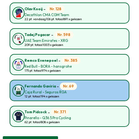
-
Nr. 128
Olav Kooij
Decathlon CMA CGM Team
22 pt. vandaag
106 pt. totaal
891 x gekozen
-
Nr. 598
Tadej Pogacar
UAE Team Emirates - XRG
209 pt. totaal
1003 x gekozen
-
Nr. 385
Remco Evenepoel
Red Bull - BORA - hansgrohe
175 pt. totaal
974 x gekozen
-
Nr. 69
Fernando Gaviria
Caja Rural - Seguros RGA
12 pt. totaal
194 x gekozen
-
Nr. 371
Tom Pidcock
Pinarello - Q36.5 Pro Cycling
62 pt. totaal
808 x gekozen