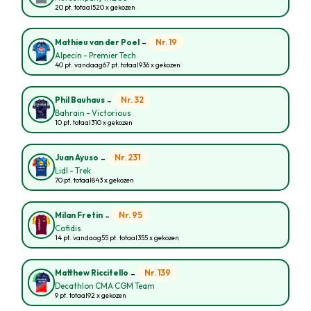
20 pt. totaal
520 x gekozen
-
Nr. 19
Mathieu van der Poel
Alpecin - Premier Tech
40 pt. vandaag
67 pt. totaal
936 x gekozen
-
Nr. 32
Phil Bauhaus
Bahrain - Victorious
10 pt. totaal
310 x gekozen
-
Nr. 231
Juan Ayuso
Lidl - Trek
70 pt. totaal
843 x gekozen
-
Nr. 95
Milan Fretin
Cofidis
14 pt. vandaag
55 pt. totaal
355 x gekozen
-
Nr. 139
Matthew Riccitello
Decathlon CMA CGM Team
9 pt. totaal
92 x gekozen