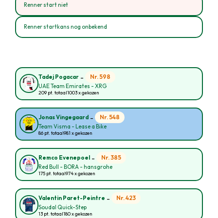
Renner start niet
Renner startkans nog onbekend
-
Nr. 598
Tadej Pogacar
UAE Team Emirates - XRG
209 pt. totaal
1003 x gekozen
-
Nr. 548
Jonas Vingegaard
Team Visma - Lease a Bike
86 pt. totaal
981 x gekozen
-
Nr. 385
Remco Evenepoel
Red Bull - BORA - hansgrohe
175 pt. totaal
974 x gekozen
-
Nr. 423
Valentin Paret-Peintre
Soudal Quick-Step
13 pt. totaal
180 x gekozen