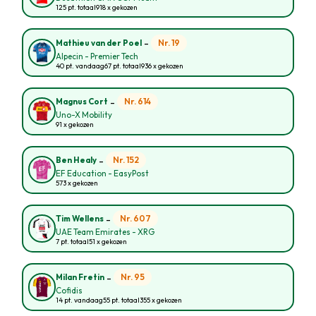
125 pt. totaal
918 x gekozen
-
Nr. 19
Mathieu van der Poel
Alpecin - Premier Tech
40 pt. vandaag
67 pt. totaal
936 x gekozen
-
Nr. 614
Magnus Cort
Uno-X Mobility
91 x gekozen
-
Nr. 152
Ben Healy
EF Education - EasyPost
573 x gekozen
-
Nr. 607
Tim Wellens
UAE Team Emirates - XRG
7 pt. totaal
51 x gekozen
-
Nr. 95
Milan Fretin
Cofidis
14 pt. vandaag
55 pt. totaal
355 x gekozen