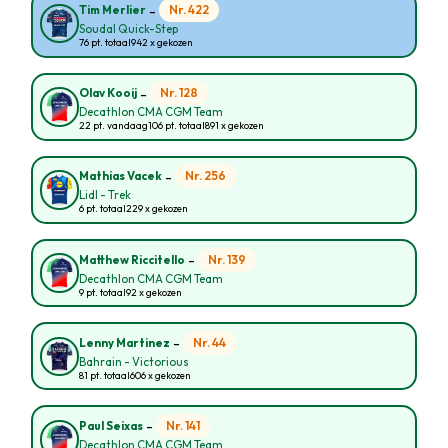
-
Nr. 422
Tim Merlier
Soudal Quick-Step
76 pt. totaal
942 x gekozen
-
Nr. 128
Olav Kooij
Decathlon CMA CGM Team
22 pt. vandaag
106 pt. totaal
891 x gekozen
-
Nr. 256
Mathias Vacek
Lidl - Trek
6 pt. totaal
229 x gekozen
-
Nr. 139
Matthew Riccitello
Decathlon CMA CGM Team
9 pt. totaal
92 x gekozen
-
Nr. 44
Lenny Martinez
Bahrain - Victorious
81 pt. totaal
606 x gekozen
-
Nr. 141
Paul Seixas
Decathlon CMA CGM Team