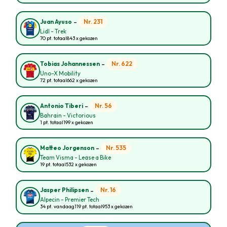
-
Nr. 231
Juan Ayuso
Lidl - Trek
70 pt. totaal
843 x gekozen
-
Nr. 622
Tobias Johannessen
Uno-X Mobility
72 pt. totaal
662 x gekozen
-
Nr. 56
Antonio Tiberi
Bahrain - Victorious
1 pt. totaal
199 x gekozen
-
Nr. 535
Matteo Jorgenson
Team Visma - Lease a Bike
19 pt. totaal
532 x gekozen
-
Nr. 16
Jasper Philipsen
Alpecin - Premier Tech
34 pt. vandaag
119 pt. totaal
953 x gekozen