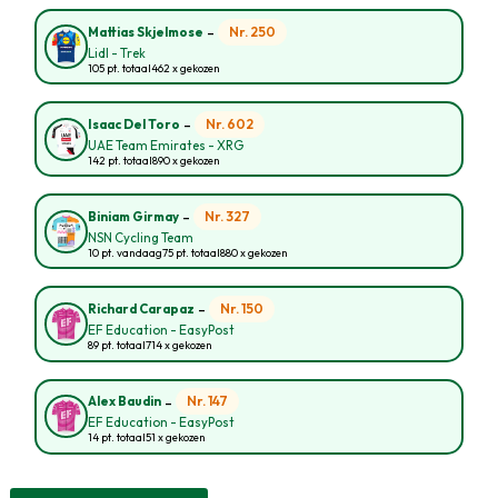
-
Nr. 250
Mattias Skjelmose
Lidl - Trek
105 pt. totaal
462 x gekozen
-
Nr. 602
Isaac Del Toro
UAE Team Emirates - XRG
142 pt. totaal
890 x gekozen
-
Nr. 327
Biniam Girmay
NSN Cycling Team
10 pt. vandaag
75 pt. totaal
880 x gekozen
-
Nr. 150
Richard Carapaz
EF Education - EasyPost
89 pt. totaal
714 x gekozen
-
Nr. 147
Alex Baudin
EF Education - EasyPost
14 pt. totaal
51 x gekozen