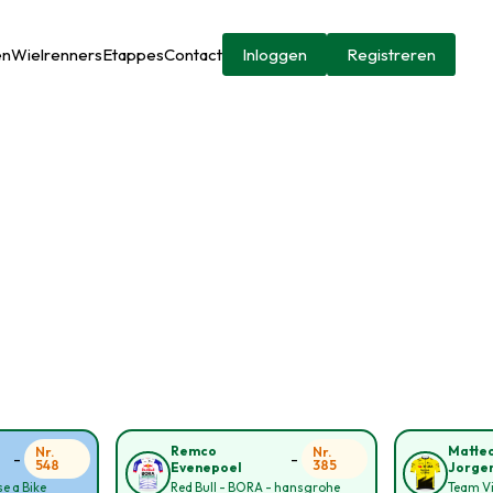
en
Wielrenners
Etappes
Contact
Inloggen
Registreren
Remco
Matte
Nr.
Nr.
-
-
548
385
Evenepoel
Jorge
e a Bike
Red Bull - BORA - hansgrohe
Team Vi