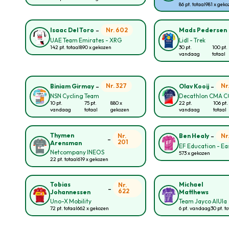
86 pt. totaal
981 x gek
-
Nr. 602
Isaac Del Toro
Mads Pedersen
UAE Team Emirates - XRG
Lidl - Trek
142 pt. totaal
890 x gekozen
30 pt.
100 pt.
vandaag
totaal
-
-
Nr. 327
Nr
Biniam Girmay
Olav Kooij
NSN Cycling Team
Decathlon CMA 
10 pt.
75 pt.
880 x
22 pt.
106 pt.
vandaag
totaal
gekozen
vandaag
totaal
-
Thymen
Nr.
Nr
Ben Healy
-
201
Arensman
EF Education - E
Netcompany INEOS
573 x gekozen
22 pt. totaal
619 x gekozen
Tobias
Michael
Nr.
-
622
Johannessen
Matthews
Uno-X Mobility
Team Jayco AlUla
72 pt. totaal
662 x gekozen
6 pt. vandaag
30 pt. t