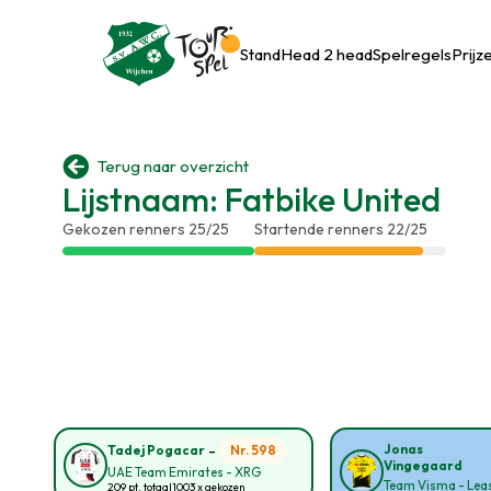
Stand
Head 2 head
Spelregels
Prijz

Terug naar overzicht
Lijstnaam: Fatbike United
Gekozen renners 25/25
Startende renners 22/25
-
Jonas
Nr. 598
Tadej Pogacar
Vingegaard
UAE Team Emirates - XRG
Team Visma - Leas
209 pt. totaal
1003 x gekozen