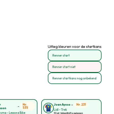
Uitleg kleuren voor de startkans
Renner start
Renner start niet
Renner startkans nog onbekend
-
o
Nr.
Nr. 231
Juan Ayuso
-
535
nson
Lidl - Trek
sma - Lease a Bike
70 pt. totaal
843 x gekozen