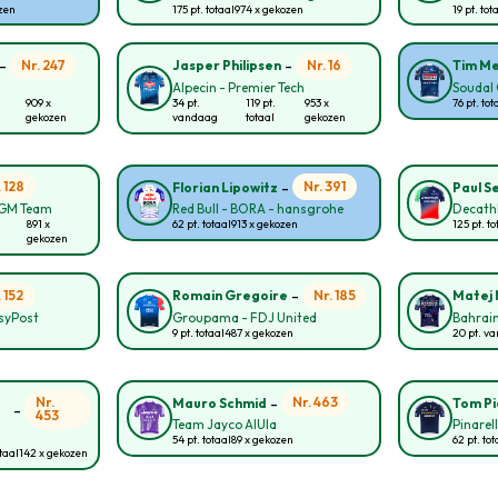
ozen
175 pt. totaal
974 x gekozen
19 pt. tot
-
-
Nr. 247
Nr. 16
Jasper Philipsen
Tim Me
Alpecin - Premier Tech
Soudal 
909 x
34 pt.
119 pt.
953 x
76 pt. tot
gekozen
vandaag
totaal
gekozen
-
. 128
Nr. 391
Florian Lipowitz
Paul S
CGM Team
Red Bull - BORA - hansgrohe
Decath
891 x
62 pt. totaal
913 x gekozen
125 pt. to
gekozen
-
. 152
Nr. 185
Romain Gregoire
Matej 
asyPost
Groupama - FDJ United
Bahrain
9 pt. totaal
487 x gekozen
20 pt. v
-
Nr.
Nr. 463
Mauro Schmid
Tom P
-
453
Team Jayco AlUla
Pinarel
54 pt. totaal
89 x gekozen
62 pt. tot
otaal
142 x gekozen