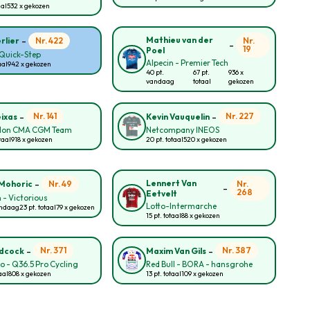
aal
532 x gekozen
-
Mathieu van der
Nr. 422
Nr.
rlier
-
19
Poel
Quick-Step
Alpecin - Premier Tech
aal
942 x gekozen
40 pt.
67 pt.
936 x
vandaag
totaal
gekozen
-
-
Nr. 141
Nr. 227
eixas
Kevin Vauquelin
lon CMA CGM Team
Netcompany INEOS
taal
918 x gekozen
20 pt. totaal
520 x gekozen
-
Lennert Van
Nr. 49
Nr.
Mohoric
-
268
Eetvelt
 - Victorious
Lotto-Intermarche
andaag
23 pt. totaal
79 x gekozen
15 pt. totaal
88 x gekozen
-
-
Nr. 371
Nr. 387
idcock
Maxim Van Gils
lo - Q36.5 Pro Cycling
Red Bull - BORA - hansgrohe
aal
808 x gekozen
13 pt. totaal
109 x gekozen