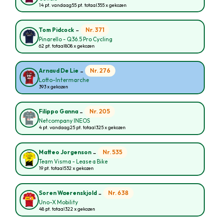
14 pt. vandaag
55 pt. totaal
355 x gekozen
-
Nr. 371
Tom Pidcock
Pinarello - Q36.5 Pro Cycling
62 pt. totaal
808 x gekozen
-
Nr. 276
Arnaud De Lie
Lotto-Intermarche
393 x gekozen
-
Nr. 205
Filippo Ganna
Netcompany INEOS
4 pt. vandaag
25 pt. totaal
325 x gekozen
-
Nr. 535
Matteo Jorgenson
Team Visma - Lease a Bike
19 pt. totaal
532 x gekozen
-
Nr. 638
Soren Waerenskjold
Uno-X Mobility
48 pt. totaal
322 x gekozen