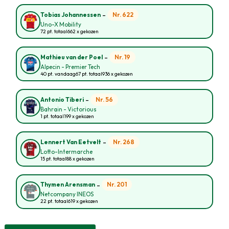
-
Nr. 622
Tobias Johannessen
Uno-X Mobility
72 pt. totaal
662 x gekozen
-
Nr. 19
Mathieu van der Poel
Alpecin - Premier Tech
40 pt. vandaag
67 pt. totaal
936 x gekozen
-
Nr. 56
Antonio Tiberi
Bahrain - Victorious
1 pt. totaal
199 x gekozen
-
Nr. 268
Lennert Van Eetvelt
Lotto-Intermarche
15 pt. totaal
88 x gekozen
-
Nr. 201
Thymen Arensman
Netcompany INEOS
22 pt. totaal
619 x gekozen