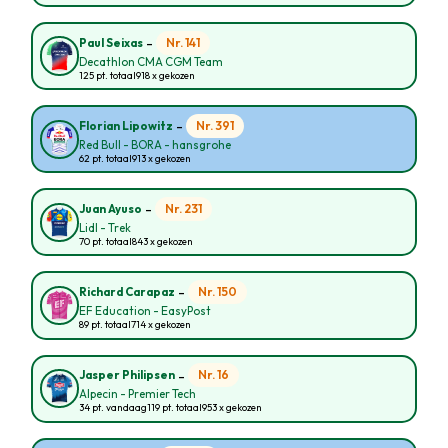
-
Nr. 141
Paul Seixas
Decathlon CMA CGM Team
125 pt. totaal
918 x gekozen
-
Nr. 391
Florian Lipowitz
Red Bull - BORA - hansgrohe
62 pt. totaal
913 x gekozen
-
Nr. 231
Juan Ayuso
Lidl - Trek
70 pt. totaal
843 x gekozen
-
Nr. 150
Richard Carapaz
EF Education - EasyPost
89 pt. totaal
714 x gekozen
-
Nr. 16
Jasper Philipsen
Alpecin - Premier Tech
34 pt. vandaag
119 pt. totaal
953 x gekozen