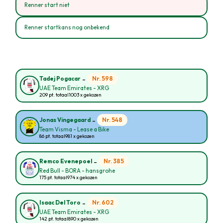
Renner start niet
Renner startkans nog onbekend
-
Nr. 598
Tadej Pogacar
UAE Team Emirates - XRG
209 pt. totaal
1003 x gekozen
-
Nr. 548
Jonas Vingegaard
Team Visma - Lease a Bike
86 pt. totaal
981 x gekozen
-
Nr. 385
Remco Evenepoel
Red Bull - BORA - hansgrohe
175 pt. totaal
974 x gekozen
-
Nr. 602
Isaac Del Toro
UAE Team Emirates - XRG
142 pt. totaal
890 x gekozen