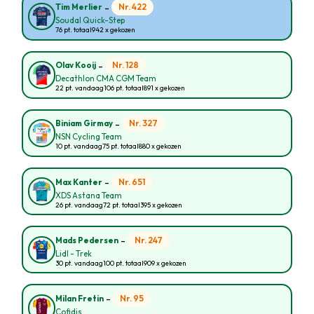
-
Nr. 422
Tim Merlier
Soudal Quick-Step
76 pt. totaal
942 x gekozen
-
Nr. 128
Olav Kooij
Decathlon CMA CGM Team
22 pt. vandaag
106 pt. totaal
891 x gekozen
-
Nr. 327
Biniam Girmay
NSN Cycling Team
10 pt. vandaag
75 pt. totaal
880 x gekozen
-
Nr. 651
Max Kanter
XDS Astana Team
26 pt. vandaag
72 pt. totaal
395 x gekozen
-
Nr. 247
Mads Pedersen
Lidl - Trek
30 pt. vandaag
100 pt. totaal
909 x gekozen
-
Nr. 95
Milan Fretin
Cofidis