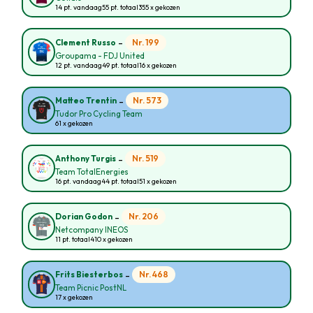
14 pt. vandaag
55 pt. totaal
355 x gekozen
-
Nr. 199
Clement Russo
Groupama - FDJ United
12 pt. vandaag
49 pt. totaal
16 x gekozen
-
Nr. 573
Matteo Trentin
Tudor Pro Cycling Team
61 x gekozen
-
Nr. 519
Anthony Turgis
Team TotalEnergies
16 pt. vandaag
44 pt. totaal
51 x gekozen
-
Nr. 206
Dorian Godon
Netcompany INEOS
11 pt. totaal
410 x gekozen
-
Nr. 468
Frits Biesterbos
Team Picnic PostNL
17 x gekozen