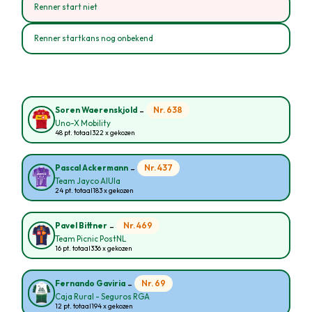
Renner start niet
Renner startkans nog onbekend
-
Nr. 638
Soren Waerenskjold
Uno-X Mobility
48 pt. totaal
322 x gekozen
-
Nr. 437
Pascal Ackermann
Team Jayco AlUla
24 pt. totaal
183 x gekozen
-
Nr. 469
Pavel Bittner
Team Picnic PostNL
16 pt. totaal
336 x gekozen
-
Nr. 69
Fernando Gaviria
Caja Rural - Seguros RGA
12 pt. totaal
194 x gekozen