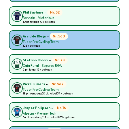
-
Nr. 32
Phil Bauhaus
Bahrain - Victorious
10 pt. totaal
310 x gekozen
-
Nr. 560
Arvid de Kleijn
Tudor Pro Cycling Team
128 x gekozen
-
Nr. 78
Stefano Oldani
Caja Rural - Seguros RGA
2 pt. totaal
15 x gekozen
-
Nr. 567
Rick Pluimers
Tudor Pro Cycling Team
18 pt. vandaag
50 pt. totaal
34 x gekozen
-
Nr. 16
Jasper Philipsen
Alpecin - Premier Tech
34 pt. vandaag
119 pt. totaal
953 x gekozen