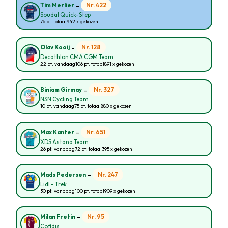
-
Nr. 422
Tim Merlier
Soudal Quick-Step
76 pt. totaal
942 x gekozen
-
Nr. 128
Olav Kooij
Decathlon CMA CGM Team
22 pt. vandaag
106 pt. totaal
891 x gekozen
-
Nr. 327
Biniam Girmay
NSN Cycling Team
10 pt. vandaag
75 pt. totaal
880 x gekozen
-
Nr. 651
Max Kanter
XDS Astana Team
26 pt. vandaag
72 pt. totaal
395 x gekozen
-
Nr. 247
Mads Pedersen
Lidl - Trek
30 pt. vandaag
100 pt. totaal
909 x gekozen
-
Nr. 95
Milan Fretin
Cofidis