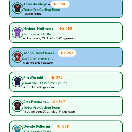
-
Nr. 560
Arvid de Kleijn
Tudor Pro Cycling Team
128 x gekozen
-
Nr. 453
Michael Matthews
Team Jayco AlUla
6 pt. vandaag
30 pt. totaal
142 x gekozen
-
Nr. 262
Jenno Berckmoes
Lotto-Intermarche
8 pt. totaal
43 x gekozen
-
Nr. 375
Fred Wright
Pinarello - Q36.5 Pro Cycling
4 pt. totaal
60 x gekozen
-
Nr. 567
Rick Pluimers
Tudor Pro Cycling Team
18 pt. vandaag
50 pt. totaal
34 x gekozen
-
Nr. 639
Davide Ballerini