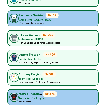
XDS Astana Team
58 x gekozen
-
Nr. 69
Fernando Gaviria
Caja Rural - Seguros RGA
12 pt. totaal
194 x gekozen
-
Nr. 205
Filippo Ganna
Netcompany INEOS
4 pt. vandaag
25 pt. totaal
325 x gekozen
-
Nr. 429
Jasper Stuyven
Soudal Quick-Step
8 pt. vandaag
10 pt. totaal
79 x gekozen
-
Nr. 519
Anthony Turgis
Team TotalEnergies
16 pt. vandaag
44 pt. totaal
51 x gekozen
-
Nr. 573
Matteo Trentin
Tudor Pro Cycling Team
61 x gekozen