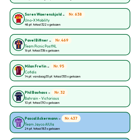
-
Nr. 638
Soren Waerenskjold
Uno-X Mobility
48 pt. totaal
322 x gekozen
-
Nr. 469
Pavel Bittner
Team Picnic PostNL
16 pt. totaal
336 x gekozen
-
Nr. 95
Milan Fretin
Cofidis
14 pt. vandaag
55 pt. totaal
355 x gekozen
-
Nr. 32
Phil Bauhaus
Bahrain - Victorious
10 pt. totaal
310 x gekozen
-
Nr. 437
Pascal Ackermann
Team Jayco AlUla
24 pt. totaal
183 x gekozen