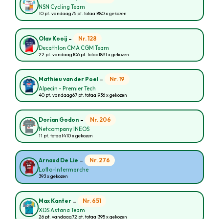
NSN Cycling Team
10 pt. vandaag
75 pt. totaal
880 x gekozen
-
Nr. 128
Olav Kooij
Decathlon CMA CGM Team
22 pt. vandaag
106 pt. totaal
891 x gekozen
-
Nr. 19
Mathieu van der Poel
Alpecin - Premier Tech
40 pt. vandaag
67 pt. totaal
936 x gekozen
-
Nr. 206
Dorian Godon
Netcompany INEOS
11 pt. totaal
410 x gekozen
-
Nr. 276
Arnaud De Lie
Lotto-Intermarche
393 x gekozen
-
Nr. 651
Max Kanter
XDS Astana Team
26 pt. vandaag
72 pt. totaal
395 x gekozen