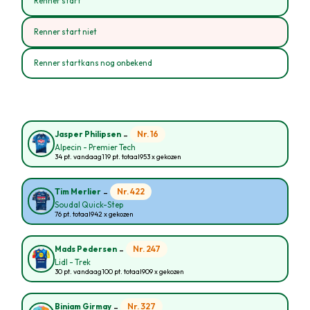
Renner start
Renner start niet
Renner startkans nog onbekend
-
Nr. 16
Jasper Philipsen
Alpecin - Premier Tech
34 pt. vandaag
119 pt. totaal
953 x gekozen
-
Nr. 422
Tim Merlier
Soudal Quick-Step
76 pt. totaal
942 x gekozen
-
Nr. 247
Mads Pedersen
Lidl - Trek
30 pt. vandaag
100 pt. totaal
909 x gekozen
-
Nr. 327
Biniam Girmay