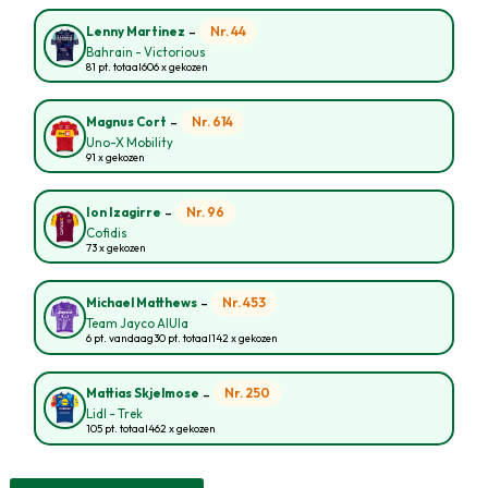
-
Nr. 44
Lenny Martinez
Bahrain - Victorious
81 pt. totaal
606 x gekozen
-
Nr. 614
Magnus Cort
Uno-X Mobility
91 x gekozen
-
Nr. 96
Ion Izagirre
Cofidis
73 x gekozen
-
Nr. 453
Michael Matthews
Team Jayco AlUla
6 pt. vandaag
30 pt. totaal
142 x gekozen
-
Nr. 250
Mattias Skjelmose
Lidl - Trek
105 pt. totaal
462 x gekozen