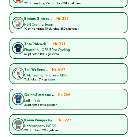
22 pt. vandaag
106 pt. totaal
891 x gekozen
-
Nr. 327
Biniam Girmay
NSN Cycling Team
10 pt. vandaag
75 pt. totaal
880 x gekozen
-
Nr. 371
Tom Pidcock
Pinarello - Q36.5 Pro Cycling
62 pt. totaal
808 x gekozen
-
Nr. 607
Tim Wellens
UAE Team Emirates - XRG
7 pt. totaal
51 x gekozen
-
Nr. 249
Quinn Simmons
Lidl - Trek
23 pt. totaal
84 x gekozen
-
Nr. 227
Kevin Vauquelin
Netcompany INEOS
20 pt. totaal
520 x gekozen