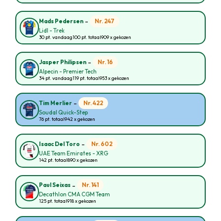
-
Nr. 247
Mads Pedersen
Lidl - Trek
30 pt. vandaag
100 pt. totaal
909 x gekozen
-
Nr. 16
Jasper Philipsen
Alpecin - Premier Tech
34 pt. vandaag
119 pt. totaal
953 x gekozen
-
Nr. 422
Tim Merlier
Soudal Quick-Step
76 pt. totaal
942 x gekozen
-
Nr. 602
Isaac Del Toro
UAE Team Emirates - XRG
142 pt. totaal
890 x gekozen
-
Nr. 141
Paul Seixas
Decathlon CMA CGM Team
125 pt. totaal
918 x gekozen