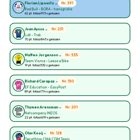
-
Nr. 391
Florian Lipowitz
Red Bull - BORA - hansgrohe
62 pt. totaal
913 x gekozen
-
Nr. 231
Juan Ayuso
Lidl - Trek
70 pt. totaal
843 x gekozen
-
Nr. 535
Matteo Jorgenson
Team Visma - Lease a Bike
19 pt. totaal
532 x gekozen
-
Nr. 150
Richard Carapaz
EF Education - EasyPost
89 pt. totaal
714 x gekozen
-
Nr. 201
Thymen Arensman
Netcompany INEOS
22 pt. totaal
619 x gekozen
-
Nr. 128
Olav Kooij
Decathlon CMA CGM Team