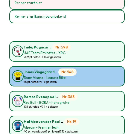
Renner start niet
Renner startkans nog onbekend
-
Nr. 598
Tadej Pogacar
UAE Team Emirates - XRG
209 pt. totaal
1003 x gekozen
-
Nr. 548
Jonas Vingegaard
Team Visma - Lease a Bike
86 pt. totaal
981 x gekozen
-
Nr. 385
Remco Evenepoel
Red Bull - BORA - hansgrohe
175 pt. totaal
974 x gekozen
-
Nr. 19
Mathieu van der Poel
Alpecin - Premier Tech
40 pt. vandaag
67 pt. totaal
936 x gekozen