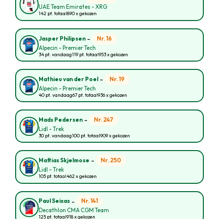
UAE Team Emirates - XRG
142 pt. totaal
890 x gekozen
-
Nr. 16
Jasper Philipsen
Alpecin - Premier Tech
34 pt. vandaag
119 pt. totaal
953 x gekozen
-
Nr. 19
Mathieu van der Poel
Alpecin - Premier Tech
40 pt. vandaag
67 pt. totaal
936 x gekozen
-
Nr. 247
Mads Pedersen
Lidl - Trek
30 pt. vandaag
100 pt. totaal
909 x gekozen
-
Nr. 250
Mattias Skjelmose
Lidl - Trek
105 pt. totaal
462 x gekozen
-
Nr. 141
Paul Seixas
Decathlon CMA CGM Team
125 pt. totaal
918 x gekozen