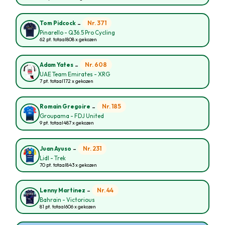
-
Nr. 371
Tom Pidcock
Pinarello - Q36.5 Pro Cycling
62 pt. totaal
808 x gekozen
-
Nr. 608
Adam Yates
UAE Team Emirates - XRG
7 pt. totaal
172 x gekozen
-
Nr. 185
Romain Gregoire
Groupama - FDJ United
9 pt. totaal
487 x gekozen
-
Nr. 231
Juan Ayuso
Lidl - Trek
70 pt. totaal
843 x gekozen
-
Nr. 44
Lenny Martinez
Bahrain - Victorious
81 pt. totaal
606 x gekozen