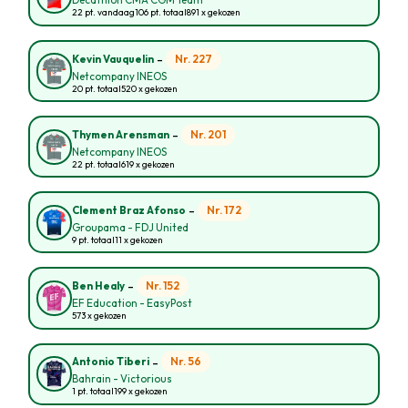
Decathlon CMA CGM Team
22 pt. vandaag
106 pt. totaal
891 x gekozen
-
Nr. 227
Kevin Vauquelin
Netcompany INEOS
20 pt. totaal
520 x gekozen
-
Nr. 201
Thymen Arensman
Netcompany INEOS
22 pt. totaal
619 x gekozen
-
Nr. 172
Clement Braz Afonso
Groupama - FDJ United
9 pt. totaal
11 x gekozen
-
Nr. 152
Ben Healy
EF Education - EasyPost
573 x gekozen
-
Nr. 56
Antonio Tiberi
Bahrain - Victorious
1 pt. totaal
199 x gekozen