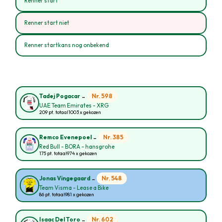
Renner start
Renner start niet
Renner startkans nog onbekend
-
Nr. 598
Tadej Pogacar
UAE Team Emirates - XRG
209 pt. totaal
1003 x gekozen
-
Nr. 385
Remco Evenepoel
Red Bull - BORA - hansgrohe
175 pt. totaal
974 x gekozen
-
Nr. 548
Jonas Vingegaard
Team Visma - Lease a Bike
86 pt. totaal
981 x gekozen
-
Nr. 602
Isaac Del Toro