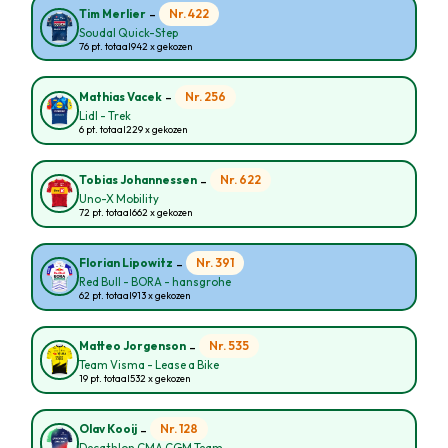
-
Nr. 422
Tim Merlier
Soudal Quick-Step
76 pt. totaal
942 x gekozen
-
Nr. 256
Mathias Vacek
Lidl - Trek
6 pt. totaal
229 x gekozen
-
Nr. 622
Tobias Johannessen
Uno-X Mobility
72 pt. totaal
662 x gekozen
-
Nr. 391
Florian Lipowitz
Red Bull - BORA - hansgrohe
62 pt. totaal
913 x gekozen
-
Nr. 535
Matteo Jorgenson
Team Visma - Lease a Bike
19 pt. totaal
532 x gekozen
-
Nr. 128
Olav Kooij