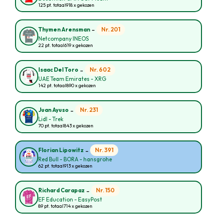
125 pt. totaal
918 x gekozen
-
Nr. 201
Thymen Arensman
Netcompany INEOS
22 pt. totaal
619 x gekozen
-
Nr. 602
Isaac Del Toro
UAE Team Emirates - XRG
142 pt. totaal
890 x gekozen
-
Nr. 231
Juan Ayuso
Lidl - Trek
70 pt. totaal
843 x gekozen
-
Nr. 391
Florian Lipowitz
Red Bull - BORA - hansgrohe
62 pt. totaal
913 x gekozen
-
Nr. 150
Richard Carapaz
EF Education - EasyPost
89 pt. totaal
714 x gekozen