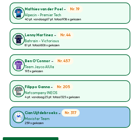
-
Nr. 19
Mathieu van der Poel
Alpecin - Premier Tech
40 pt. vandaag
67 pt. totaal
936 x gekozen
-
Nr. 44
Lenny Martinez
Bahrain - Victorious
81 pt. totaal
606 x gekozen
-
Nr. 457
Ben O’Connor
Team Jayco AlUla
193 x gekozen
-
Nr. 205
Filippo Ganna
Netcompany INEOS
4 pt. vandaag
25 pt. totaal
325 x gekozen
-
Nr. 317
Cian Uijtdebroeks
Movistar Team
259 x gekozen