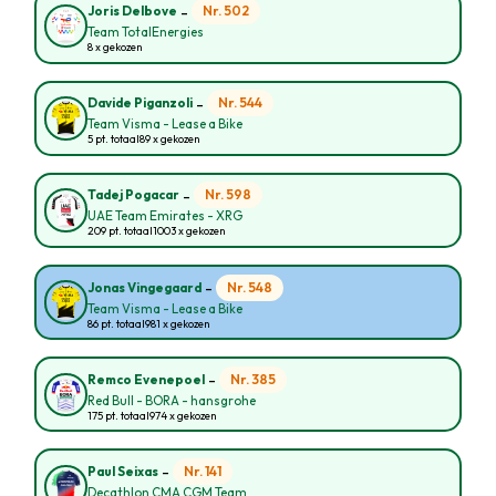
-
Nr. 502
Joris Delbove
Team TotalEnergies
8 x gekozen
-
Nr. 544
Davide Piganzoli
Team Visma - Lease a Bike
5 pt. totaal
89 x gekozen
-
Nr. 598
Tadej Pogacar
UAE Team Emirates - XRG
209 pt. totaal
1003 x gekozen
-
Nr. 548
Jonas Vingegaard
Team Visma - Lease a Bike
86 pt. totaal
981 x gekozen
-
Nr. 385
Remco Evenepoel
Red Bull - BORA - hansgrohe
175 pt. totaal
974 x gekozen
-
Nr. 141
Paul Seixas
Decathlon CMA CGM Team