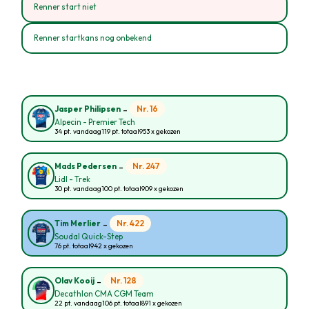
Renner start niet
Renner startkans nog onbekend
-
Nr. 16
Jasper Philipsen
Alpecin - Premier Tech
34 pt. vandaag
119 pt. totaal
953 x gekozen
-
Nr. 247
Mads Pedersen
Lidl - Trek
30 pt. vandaag
100 pt. totaal
909 x gekozen
-
Nr. 422
Tim Merlier
Soudal Quick-Step
76 pt. totaal
942 x gekozen
-
Nr. 128
Olav Kooij
Decathlon CMA CGM Team
22 pt. vandaag
106 pt. totaal
891 x gekozen