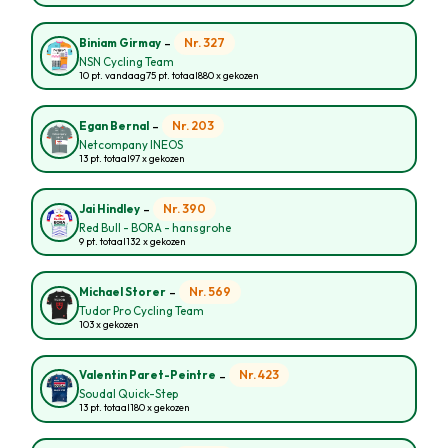
-
Nr. 327
Biniam Girmay
NSN Cycling Team
10 pt. vandaag
75 pt. totaal
880 x gekozen
-
Nr. 203
Egan Bernal
Netcompany INEOS
13 pt. totaal
97 x gekozen
-
Nr. 390
Jai Hindley
Red Bull - BORA - hansgrohe
9 pt. totaal
132 x gekozen
-
Nr. 569
Michael Storer
Tudor Pro Cycling Team
103 x gekozen
-
Nr. 423
Valentin Paret-Peintre
Soudal Quick-Step
13 pt. totaal
180 x gekozen