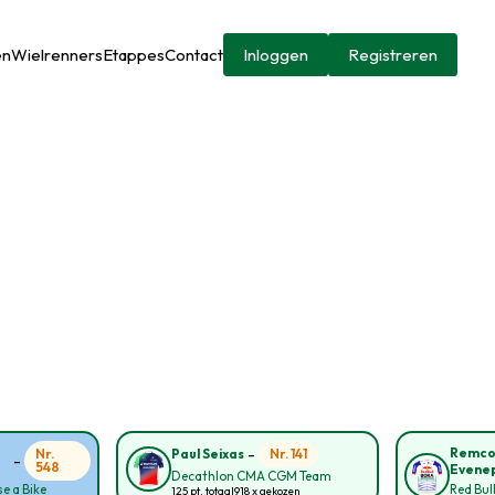
en
Wielrenners
Etappes
Contact
Inloggen
Registreren
-
Remc
Nr.
Nr. 141
Paul Seixas
-
548
Evene
Decathlon CMA CGM Team
e a Bike
Red Bul
125 pt. totaal
918 x gekozen