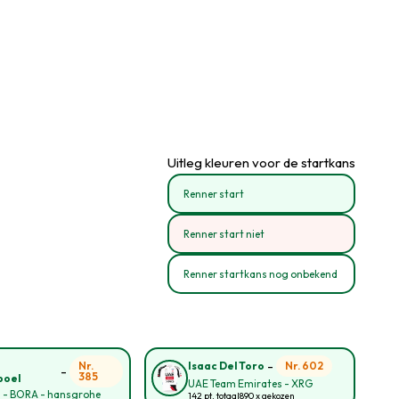
Uitleg kleuren voor de startkans
Renner start
Renner start niet
Renner startkans nog onbekend
-
o
Nr.
Nr. 602
Isaac Del Toro
-
385
poel
UAE Team Emirates - XRG
l - BORA - hansgrohe
142 pt. totaal
890 x gekozen