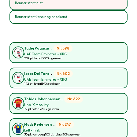
Renner start niet
Renner startkans nog onbekend
-
Nr. 598
Tadej Pogacar
UAE Team Emirates - XRG
209 pt. totaal
1003 x gekozen
-
Nr. 602
Isaac Del Toro
UAE Team Emirates - XRG
142 pt. totaal
890 x gekozen
-
Nr. 622
Tobias Johannessen
Uno-X Mobility
72 pt. totaal
662 x gekozen
-
Nr. 247
Mads Pedersen
Lidl - Trek
30 pt. vandaag
100 pt. totaal
909 x gekozen