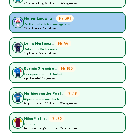
26 pt. vandaag
72 pt. totaal
395 x gekozen
-
Nr. 391
Florian Lipowitz
Red Bull - BORA - hansgrohe
62 pt. totaal
913 x gekozen
-
Nr. 44
Lenny Martinez
Bahrain - Victorious
81 pt. totaal
606 x gekozen
-
Nr. 185
Romain Gregoire
Groupama - FDJ United
9 pt. totaal
487 x gekozen
-
Nr. 19
Mathieu van der Poel
Alpecin - Premier Tech
40 pt. vandaag
67 pt. totaal
936 x gekozen
-
Nr. 95
Milan Fretin
Cofidis
14 pt. vandaag
55 pt. totaal
355 x gekozen