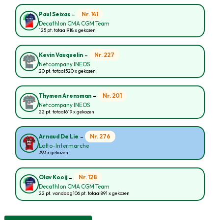
-
Nr. 141
Paul Seixas
Decathlon CMA CGM Team
125 pt. totaal
918 x gekozen
-
Nr. 227
Kevin Vauquelin
Netcompany INEOS
20 pt. totaal
520 x gekozen
-
Nr. 201
Thymen Arensman
Netcompany INEOS
22 pt. totaal
619 x gekozen
-
Nr. 276
Arnaud De Lie
Lotto-Intermarche
393 x gekozen
-
Nr. 128
Olav Kooij
Decathlon CMA CGM Team
22 pt. vandaag
106 pt. totaal
891 x gekozen