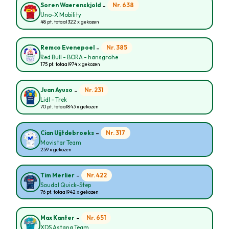
-
Nr. 638
Soren Waerenskjold
Uno-X Mobility
48 pt. totaal
322 x gekozen
-
Nr. 385
Remco Evenepoel
Red Bull - BORA - hansgrohe
175 pt. totaal
974 x gekozen
-
Nr. 231
Juan Ayuso
Lidl - Trek
70 pt. totaal
843 x gekozen
-
Nr. 317
Cian Uijtdebroeks
Movistar Team
259 x gekozen
-
Nr. 422
Tim Merlier
Soudal Quick-Step
76 pt. totaal
942 x gekozen
-
Nr. 651
Max Kanter
XDS Astana Team