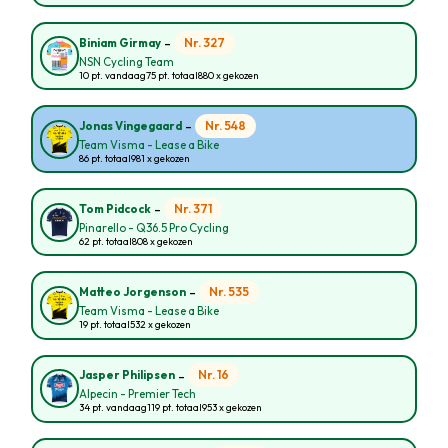
-
Nr. 327
Biniam Girmay
NSN Cycling Team
10 pt. vandaag
75 pt. totaal
880 x gekozen
-
Nr. 548
Jonas Vingegaard
Team Visma - Lease a Bike
86 pt. totaal
981 x gekozen
-
Nr. 371
Tom Pidcock
Pinarello - Q36.5 Pro Cycling
62 pt. totaal
808 x gekozen
-
Nr. 535
Matteo Jorgenson
Team Visma - Lease a Bike
19 pt. totaal
532 x gekozen
-
Nr. 16
Jasper Philipsen
Alpecin - Premier Tech
34 pt. vandaag
119 pt. totaal
953 x gekozen