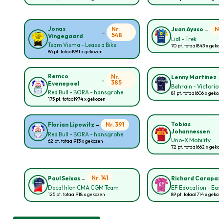
-
Jonas
Nr.
N
Juan Ayuso
-
548
Vingegaard
Lidl - Trek
Team Visma - Lease a Bike
70 pt. totaal
843 x gek
86 pt. totaal
981 x gekozen
Remco
Nr.
Lenny Martinez
-
385
Evenepoel
Bahrain - Victori
Red Bull - BORA - hansgrohe
81 pt. totaal
606 x gek
175 pt. totaal
974 x gekozen
-
Tobias
Nr. 391
Florian Lipowitz
Johannessen
Red Bull - BORA - hansgrohe
Uno-X Mobility
62 pt. totaal
913 x gekozen
72 pt. totaal
662 x gek
-
Nr. 141
Paul Seixas
Richard Carapa
Decathlon CMA CGM Team
EF Education - E
125 pt. totaal
918 x gekozen
89 pt. totaal
714 x gek