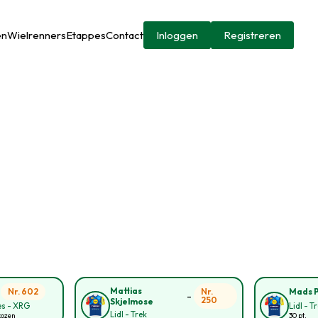
en
Wielrenners
Etappes
Contact
Inloggen
Registreren
-
Mattias
Nr. 602
Nr.
Mads 
-
250
Skjelmose
s - XRG
Lidl - T
Lidl - Trek
kozen
30 pt.