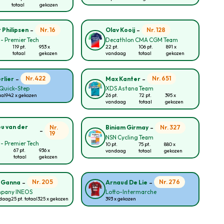
totaal
gekozen
-
-
Nr. 16
Nr. 128
 Philipsen
Olav Kooij
 - Premier Tech
Decathlon CMA CGM Team
119 pt.
953 x
22 pt.
106 pt.
891 x
totaal
gekozen
vandaag
totaal
gekozen
-
-
Nr. 422
Nr. 651
rlier
Max Kanter
Quick-Step
XDS Astana Team
aal
942 x gekozen
26 pt.
72 pt.
395 x
vandaag
totaal
gekozen
-
u van der
Nr.
Nr. 327
Biniam Girmay
-
19
NSN Cycling Team
 - Premier Tech
10 pt.
75 pt.
880 x
67 pt.
936 x
vandaag
totaal
gekozen
totaal
gekozen
-
-
Nr. 205
Nr. 276
o Ganna
Arnaud De Lie
pany INEOS
Lotto-Intermarche
ndaag
25 pt. totaal
325 x gekozen
393 x gekozen