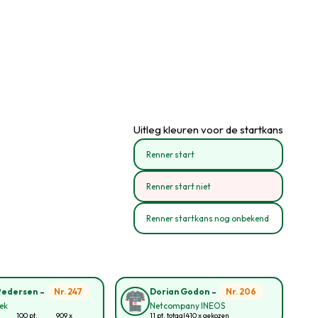
Uitleg kleuren voor de startkans
Renner start
Renner start niet
Renner startkans nog onbekend
-
-
Nr. 247
Nr. 206
Pedersen
Dorian Godon
rek
Netcompany INEOS
100 pt.
909 x
11 pt. totaal
410 x gekozen