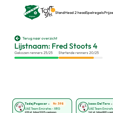
Stand
Head 2 head
Spelregels
Prijz

Terug naar overzicht
Lijstnaam: Fred Stoots 4
Gekozen renners 25/25
Startende renners 20/25
-
Nr. 598
Tadej Pogacar
Isaac Del Toro
UAE Team Emirates - XRG
UAE Team Emirate
209 pt. totaal
1003 x gekozen
142 pt. totaal
890 x ge