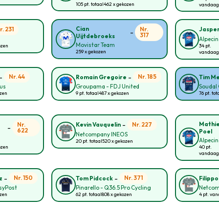
105 pt. totaal
462 x gekozen
vandaag
Cian
r. 231
Nr.
Jasper
-
317
Uijtdebroeks
Alpecin
Movistar Team
ozen
34 pt.
259 x gekozen
vandaag
-
-
Nr. 44
Nr. 185
Romain Gregoire
Tim Me
ous
Groupama - FDJ United
Soudal 
ozen
9 pt. totaal
487 x gekozen
76 pt. tot
-
Mathie
Nr.
Nr. 227
Kevin Vauquelin
-
622
Poel
Netcompany INEOS
Alpecin
20 pt. totaal
520 x gekozen
ozen
40 pt.
vandaag
-
-
Nr. 150
Nr. 371
z
Tom Pidcock
Filipp
asyPost
Pinarello - Q36.5 Pro Cycling
Netcom
ozen
62 pt. totaal
808 x gekozen
4 pt. va