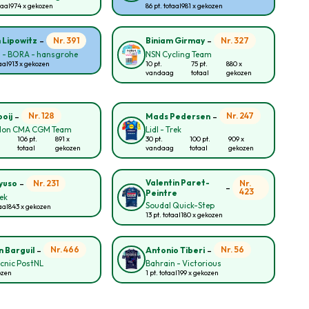
taal
974 x gekozen
86 pt. totaal
981 x gekozen
-
-
Nr. 391
Nr. 327
n Lipowitz
Biniam Girmay
l - BORA - hansgrohe
NSN Cycling Team
aal
913 x gekozen
10 pt.
75 pt.
880 x
vandaag
totaal
gekozen
-
-
Nr. 128
Nr. 247
oij
Mads Pedersen
lon CMA CGM Team
Lidl - Trek
106 pt.
891 x
30 pt.
100 pt.
909 x
totaal
gekozen
vandaag
totaal
gekozen
-
Valentin Paret-
Nr. 231
Nr.
yuso
-
423
Peintre
rek
Soudal Quick-Step
aal
843 x gekozen
13 pt. totaal
180 x gekozen
-
-
Nr. 466
Nr. 56
 Barguil
Antonio Tiberi
cnic PostNL
Bahrain - Victorious
ozen
1 pt. totaal
199 x gekozen