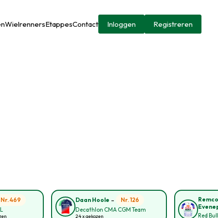
en
Wielrenners
Etappes
Contact
Inloggen
Registreren
-
Remc
Nr. 469
Nr. 126
Daan Hoole
Evene
NL
Decathlon CMA CGM Team
Red Bul
ozen
24 x gekozen