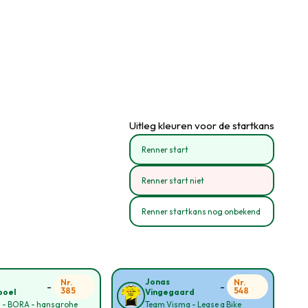
Uitleg kleuren voor de startkans
Renner start
Renner start niet
Renner startkans nog onbekend
o
Jonas
Nr.
Nr.
-
-
385
548
poel
Vingegaard
l - BORA - hansgrohe
Team Visma - Lease a Bike