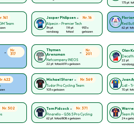
175 pt. to
-
r. 141
Nr. 16
Jasper Philipsen
Floria
CGM Team
Alpecin - Premier Tech
Red Bul
kozen
34 pt.
119 pt.
953 x
62 pt. tot
vandaag
totaal
gekozen
Thymen
Nr.
Nr.
Olav Ko
-
-
317
201
Arensman
Decath
Netcompany INEOS
22 pt.
22 pt. totaal
619 x gekozen
vandaag
-
Nr. 422
Nr. 569
Michael Storer
Juan A
p
Tudor Pro Cycling Team
Lidl - T
ozen
103 x gekozen
70 pt. tot
-
Nr. 502
Nr. 371
Tom Pidcock
Warren
es
Pinarello - Q36.5 Pro Cycling
Team Pi
62 pt. totaal
808 x gekozen
24 x gek