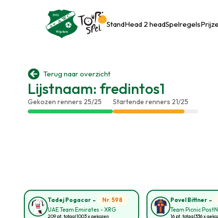
Stand
Head 2 head
Spelregels
Prijz

Terug naar overzicht
Lijstnaam: fredintos1
Gekozen renners 25/25
Startende renners 21/25
-
-
Nr. 598
Tadej Pogacar
Pavel Bittner
UAE Team Emirates - XRG
Team Picnic Post
209 pt. totaal
1003 x gekozen
16 pt. totaal
336 x gek