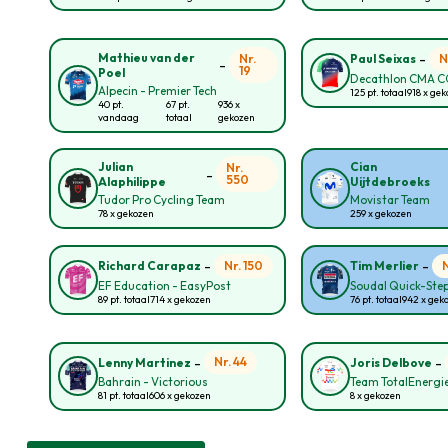
-
Mathieu van der
Nr.
N
Paul Seixas
-
19
Poel
Decathlon CMA 
Alpecin - Premier Tech
125 pt. totaal
918 x ge
40 pt.
67 pt.
936 x
vandaag
totaal
gekozen
Julian
Cian
Nr.
-
550
Alaphilippe
Uijtdebroeks
Tudor Pro Cycling Team
Movistar Team
78 x gekozen
259 x gekozen
-
-
Nr. 150
Richard Carapaz
Tim Merlier
EF Education - EasyPost
Soudal Quick-Ste
89 pt. totaal
714 x gekozen
76 pt. totaal
942 x gek
-
-
Nr. 44
Lenny Martinez
Joris Delbove
Bahrain - Victorious
Team TotalEnergi
81 pt. totaal
606 x gekozen
8 x gekozen