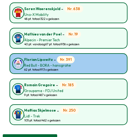
-
Nr. 638
Soren Waerenskjold
Uno-X Mobility
48 pt. totaal
322 x gekozen
-
Nr. 19
Mathieu van der Poel
Alpecin - Premier Tech
40 pt. vandaag
67 pt. totaal
936 x gekozen
-
Nr. 391
Florian Lipowitz
Red Bull - BORA - hansgrohe
62 pt. totaal
913 x gekozen
-
Nr. 185
Romain Gregoire
Groupama - FDJ United
9 pt. totaal
487 x gekozen
-
Nr. 250
Mattias Skjelmose
Lidl - Trek
105 pt. totaal
462 x gekozen