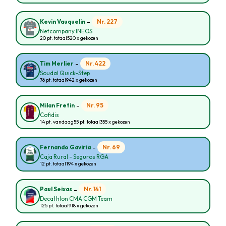
-
Nr. 227
Kevin Vauquelin
Netcompany INEOS
20 pt. totaal
520 x gekozen
-
Nr. 422
Tim Merlier
Soudal Quick-Step
76 pt. totaal
942 x gekozen
-
Nr. 95
Milan Fretin
Cofidis
14 pt. vandaag
55 pt. totaal
355 x gekozen
-
Nr. 69
Fernando Gaviria
Caja Rural - Seguros RGA
12 pt. totaal
194 x gekozen
-
Nr. 141
Paul Seixas
Decathlon CMA CGM Team
125 pt. totaal
918 x gekozen