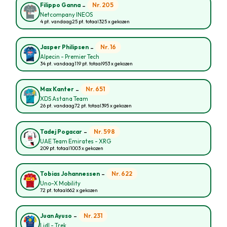
-
Nr. 205
Filippo Ganna
Netcompany INEOS
4 pt. vandaag
25 pt. totaal
325 x gekozen
-
Nr. 16
Jasper Philipsen
Alpecin - Premier Tech
34 pt. vandaag
119 pt. totaal
953 x gekozen
-
Nr. 651
Max Kanter
XDS Astana Team
26 pt. vandaag
72 pt. totaal
395 x gekozen
-
Nr. 598
Tadej Pogacar
UAE Team Emirates - XRG
209 pt. totaal
1003 x gekozen
-
Nr. 622
Tobias Johannessen
Uno-X Mobility
72 pt. totaal
662 x gekozen
-
Nr. 231
Juan Ayuso
Lidl - Trek