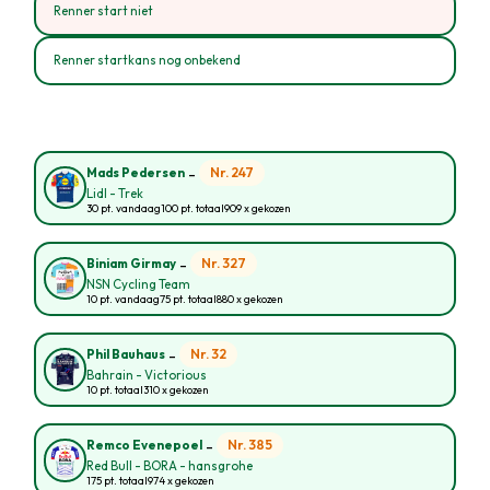
Renner start niet
Renner startkans nog onbekend
-
Nr. 247
Mads Pedersen
Lidl - Trek
30 pt. vandaag
100 pt. totaal
909 x gekozen
-
Nr. 327
Biniam Girmay
NSN Cycling Team
10 pt. vandaag
75 pt. totaal
880 x gekozen
-
Nr. 32
Phil Bauhaus
Bahrain - Victorious
10 pt. totaal
310 x gekozen
-
Nr. 385
Remco Evenepoel
Red Bull - BORA - hansgrohe
175 pt. totaal
974 x gekozen