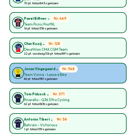
70 pt. totaal
843 x gekozen
-
Nr. 469
Pavel Bittner
Team Picnic PostNL
16 pt. totaal
336 x gekozen
-
Nr. 128
Olav Kooij
Decathlon CMA CGM Team
22 pt. vandaag
106 pt. totaal
891 x gekozen
-
Nr. 548
Jonas Vingegaard
Team Visma - Lease a Bike
86 pt. totaal
981 x gekozen
-
Nr. 371
Tom Pidcock
Pinarello - Q36.5 Pro Cycling
62 pt. totaal
808 x gekozen
-
Nr. 56
Antonio Tiberi
Bahrain - Victorious
1 pt. totaal
199 x gekozen