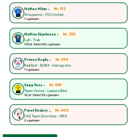
-
Nr. 192
Matteo Milan
Groupama - FDJ United
1 x gekozen
-
Nr. 250
Mattias Skjelmose
Lidl - Trek
105 pt. totaal
462 x gekozen
-
Nr. 399
Primoz Roglic
Red Bull - BORA - hansgrohe
7 x gekozen
-
Nr. 539
Sepp Kuss
Team Visma - Lease a Bike
40 pt. totaal
126 x gekozen
-
Nr. 600
Pavel Sivakov
UAE Team Emirates - XRG
2 x gekozen