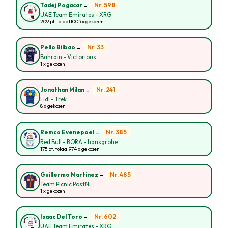
-
Nr. 598
Tadej Pogacar
UAE Team Emirates - XRG
209 pt. totaal
1003 x gekozen
-
Nr. 33
Pello Bilbao
Bahrain - Victorious
1 x gekozen
-
Nr. 241
Jonathan Milan
Lidl - Trek
8 x gekozen
-
Nr. 385
Remco Evenepoel
Red Bull - BORA - hansgrohe
175 pt. totaal
974 x gekozen
-
Nr. 485
Guillermo Martinez
Team Picnic PostNL
1 x gekozen
-
Nr. 602
Isaac Del Toro
UAE Team Emirates - XRG