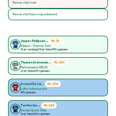
Renner start niet
Renner startkans nog onbekend
-
Nr. 16
Jasper Philipsen
Alpecin - Premier Tech
34 pt. vandaag
119 pt. totaal
953 x gekozen
-
Nr. 201
Thymen Arensman
Netcompany INEOS
22 pt. totaal
619 x gekozen
-
Nr. 276
Arnaud De Lie
Lotto-Intermarche
393 x gekozen
-
Nr. 422
Tim Merlier
Soudal Quick-Step
76 pt. totaal
942 x gekozen