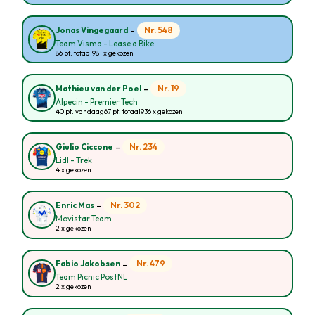
-
Nr. 548
Jonas Vingegaard
Team Visma - Lease a Bike
86 pt. totaal
981 x gekozen
-
Nr. 19
Mathieu van der Poel
Alpecin - Premier Tech
40 pt. vandaag
67 pt. totaal
936 x gekozen
-
Nr. 234
Giulio Ciccone
Lidl - Trek
4 x gekozen
-
Nr. 302
Enric Mas
Movistar Team
2 x gekozen
-
Nr. 479
Fabio Jakobsen
Team Picnic PostNL
2 x gekozen