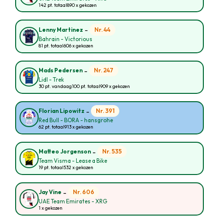
142 pt. totaal
890 x gekozen
-
Nr. 44
Lenny Martinez
Bahrain - Victorious
81 pt. totaal
606 x gekozen
-
Nr. 247
Mads Pedersen
Lidl - Trek
30 pt. vandaag
100 pt. totaal
909 x gekozen
-
Nr. 391
Florian Lipowitz
Red Bull - BORA - hansgrohe
62 pt. totaal
913 x gekozen
-
Nr. 535
Matteo Jorgenson
Team Visma - Lease a Bike
19 pt. totaal
532 x gekozen
-
Nr. 606
Jay Vine
UAE Team Emirates - XRG
1 x gekozen