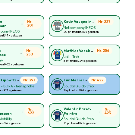
-
n
Nr.
Nr. 227
Kevin Vauquelin
-
201
man
Netcompany INEOS
pany INEOS
20 pt. totaal
520 x gekozen
taal
619 x gekozen
-
s
Nr.
Nr. 256
Mathias Vacek
-
250
ose
Lidl - Trek
rek
6 pt. totaal
229 x gekozen
taal
462 x gekozen
-
-
Nr. 391
Nr. 422
n Lipowitz
Tim Merlier
l - BORA - hansgrohe
Soudal Quick-Step
aal
913 x gekozen
76 pt. totaal
942 x gekozen
Valentin Paret-
Nr.
Nr.
-
-
622
423
nessen
Peintre
obility
Soudal Quick-Step
aal
662 x gekozen
13 pt. totaal
180 x gekozen