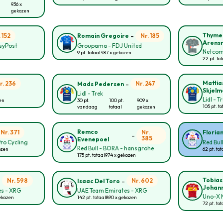
936 x
gekozen
-
Thyme
. 152
Nr. 185
Romain Gregoire
Arens
asyPost
Groupama - FDJ United
Netcom
9 pt. totaal
487 x gekozen
22 pt. to
-
Mattia
r. 236
Nr. 247
Mads Pedersen
Skjelm
Lidl - Trek
Lidl - T
zen
30 pt.
100 pt.
909 x
105 pt. to
vandaag
totaal
gekozen
Remco
Nr. 371
Nr.
Floria
-
385
Evenepoel
Pro Cycling
Red Bul
Red Bull - BORA - hansgrohe
ozen
62 pt. tot
175 pt. totaal
974 x gekozen
-
-
Tobias
Nr. 598
Nr. 602
Isaac Del Toro
Johan
s - XRG
UAE Team Emirates - XRG
Uno-X M
ekozen
142 pt. totaal
890 x gekozen
72 pt. tot