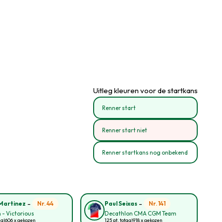
Uitleg kleuren voor de startkans
Renner start
Renner start niet
Renner startkans nog onbekend
-
-
Nr. 44
Nr. 141
Martinez
Paul Seixas
 - Victorious
Decathlon CMA CGM Team
aal
606 x gekozen
125 pt. totaal
918 x gekozen