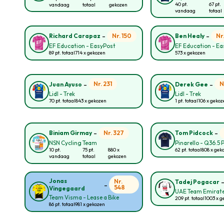
40 pt.
67 pt.
vandaag
totaal
gekozen
vandaag
totaal
-
-
Nr. 150
Nr
Richard Carapaz
Ben Healy
EF Education - EasyPost
EF Education - E
89 pt. totaal
714 x gekozen
573 x gekozen
-
-
Nr. 231
N
Juan Ayuso
Derek Gee
Lidl - Trek
Lidl - Trek
70 pt. totaal
843 x gekozen
1 pt. totaal
106 x geko
-
-
Nr. 327
Biniam Girmay
Tom Pidcock
NSN Cycling Team
Pinarello - Q36.5 
10 pt.
75 pt.
880 x
62 pt. totaal
808 x gek
vandaag
totaal
gekozen
Jonas
Nr.
Tadej Pogacar
-
548
Vingegaard
UAE Team Emirate
Team Visma - Lease a Bike
209 pt. totaal
1003 x g
86 pt. totaal
981 x gekozen