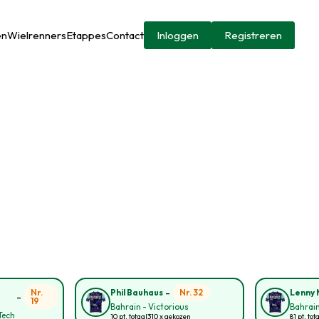
en
Wielrenners
Etappes
Contact
Inloggen
Registreren
-
Nr.
Nr. 32
Phil Bauhaus
Lenny 
-
19
Bahrain - Victorious
Bahrain
Tech
10 pt. totaal
310 x gekozen
81 pt. tot