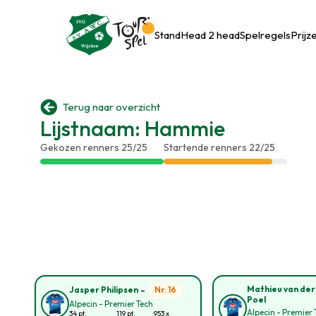
Stand
Head 2 head
Spelregels
Prijz

Terug naar overzicht
Lijstnaam: Hammie
Gekozen renners 25/25
Startende renners 22/25
-
Mathieu van der
Nr. 16
Jasper Philipsen
Poel
Alpecin - Premier Tech
Alpecin - Premier 
34 pt.
119 pt.
953 x