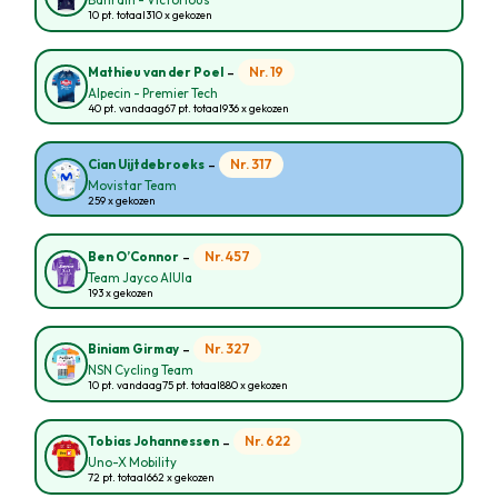
Bahrain - Victorious
10 pt. totaal
310 x gekozen
-
Nr. 19
Mathieu van der Poel
Alpecin - Premier Tech
40 pt. vandaag
67 pt. totaal
936 x gekozen
-
Nr. 317
Cian Uijtdebroeks
Movistar Team
259 x gekozen
-
Nr. 457
Ben O’Connor
Team Jayco AlUla
193 x gekozen
-
Nr. 327
Biniam Girmay
NSN Cycling Team
10 pt. vandaag
75 pt. totaal
880 x gekozen
-
Nr. 622
Tobias Johannessen
Uno-X Mobility
72 pt. totaal
662 x gekozen