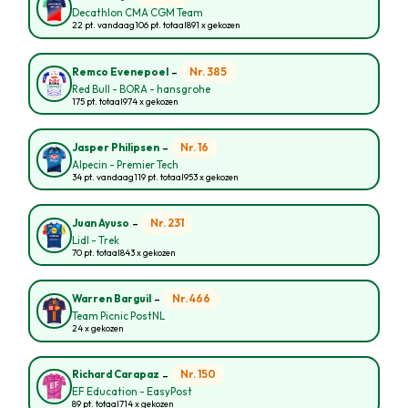
Decathlon CMA CGM Team
22 pt. vandaag
106 pt. totaal
891 x gekozen
-
Nr. 385
Remco Evenepoel
Red Bull - BORA - hansgrohe
175 pt. totaal
974 x gekozen
-
Nr. 16
Jasper Philipsen
Alpecin - Premier Tech
34 pt. vandaag
119 pt. totaal
953 x gekozen
-
Nr. 231
Juan Ayuso
Lidl - Trek
70 pt. totaal
843 x gekozen
-
Nr. 466
Warren Barguil
Team Picnic PostNL
24 x gekozen
-
Nr. 150
Richard Carapaz
EF Education - EasyPost
89 pt. totaal
714 x gekozen