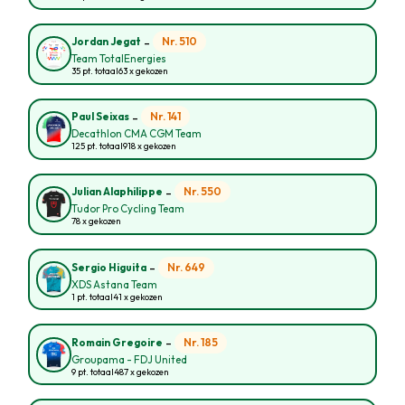
-
Nr. 510
Jordan Jegat
Team TotalEnergies
35 pt. totaal
63 x gekozen
-
Nr. 141
Paul Seixas
Decathlon CMA CGM Team
125 pt. totaal
918 x gekozen
-
Nr. 550
Julian Alaphilippe
Tudor Pro Cycling Team
78 x gekozen
-
Nr. 649
Sergio Higuita
XDS Astana Team
1 pt. totaal
41 x gekozen
-
Nr. 185
Romain Gregoire
Groupama - FDJ United
9 pt. totaal
487 x gekozen