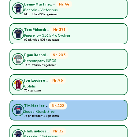
-
Nr. 44
Lenny Martinez
Bahrain - Victorious
81 pt. totaal
606 x gekozen
-
Nr. 371
Tom Pidcock
Pinarello - Q36.5 Pro Cycling
62 pt. totaal
808 x gekozen
-
Nr. 203
Egan Bernal
Netcompany INEOS
13 pt. totaal
97 x gekozen
-
Nr. 96
Ion Izagirre
Cofidis
73 x gekozen
-
Nr. 422
Tim Merlier
Soudal Quick-Step
76 pt. totaal
942 x gekozen
-
Nr. 32
Phil Bauhaus