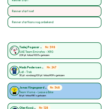
Renner start
Renner start niet
Renner startkans nog onbekend
-
Nr. 598
Tadej Pogacar
UAE Team Emirates - XRG
209 pt. totaal
1003 x gekozen
-
Nr. 247
Mads Pedersen
Lidl - Trek
30 pt. vandaag
100 pt. totaal
909 x gekozen
-
Nr. 548
Jonas Vingegaard
Team Visma - Lease a Bike
86 pt. totaal
981 x gekozen
-
Nr. 128
Olav Kooij