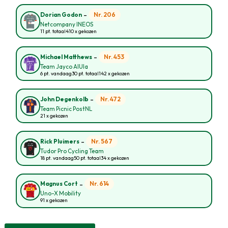
-
Nr. 206
Dorian Godon
Netcompany INEOS
11 pt. totaal
410 x gekozen
-
Nr. 453
Michael Matthews
Team Jayco AlUla
6 pt. vandaag
30 pt. totaal
142 x gekozen
-
Nr. 472
John Degenkolb
Team Picnic PostNL
21 x gekozen
-
Nr. 567
Rick Pluimers
Tudor Pro Cycling Team
18 pt. vandaag
50 pt. totaal
34 x gekozen
-
Nr. 614
Magnus Cort
Uno-X Mobility
91 x gekozen