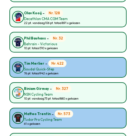
-
Nr. 128
Olav Kooij
Decathlon CMA CGM Team
22 pt. vandaag
106 pt. totaal
891 x gekozen
-
Nr. 32
Phil Bauhaus
Bahrain - Victorious
10 pt. totaal
310 x gekozen
-
Nr. 422
Tim Merlier
Soudal Quick-Step
76 pt. totaal
942 x gekozen
-
Nr. 327
Biniam Girmay
NSN Cycling Team
10 pt. vandaag
75 pt. totaal
880 x gekozen
-
Nr. 573
Matteo Trentin
Tudor Pro Cycling Team
61 x gekozen