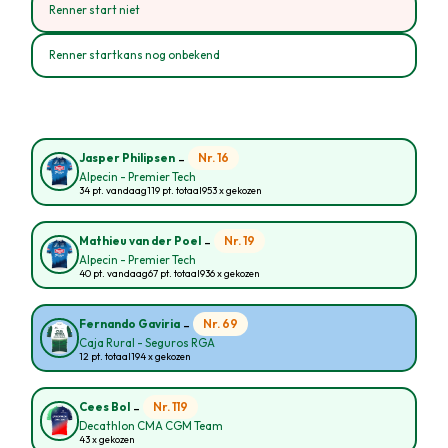
Renner start niet
Renner startkans nog onbekend
-
Nr. 16
Jasper Philipsen
Alpecin - Premier Tech
34 pt. vandaag
119 pt. totaal
953 x gekozen
-
Nr. 19
Mathieu van der Poel
Alpecin - Premier Tech
40 pt. vandaag
67 pt. totaal
936 x gekozen
-
Nr. 69
Fernando Gaviria
Caja Rural - Seguros RGA
12 pt. totaal
194 x gekozen
-
Nr. 119
Cees Bol
Decathlon CMA CGM Team
43 x gekozen