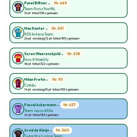
-
Nr. 469
Pavel Bittner
Team Picnic PostNL
16 pt. totaal
336 x gekozen
-
Nr. 651
Max Kanter
XDS Astana Team
26 pt. vandaag
72 pt. totaal
395 x gekozen
-
Nr. 638
Soren Waerenskjold
Uno-X Mobility
48 pt. totaal
322 x gekozen
-
Nr. 95
Milan Fretin
Cofidis
14 pt. vandaag
55 pt. totaal
355 x gekozen
-
Nr. 437
Pascal Ackermann
Team Jayco AlUla
24 pt. totaal
183 x gekozen
-
Nr. 560
Arvid de Kleijn
Tudor Pro Cycling Team