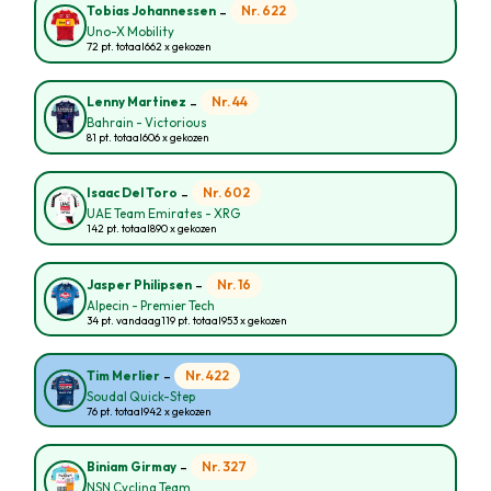
-
Nr. 622
Tobias Johannessen
Uno-X Mobility
72 pt. totaal
662 x gekozen
-
Nr. 44
Lenny Martinez
Bahrain - Victorious
81 pt. totaal
606 x gekozen
-
Nr. 602
Isaac Del Toro
UAE Team Emirates - XRG
142 pt. totaal
890 x gekozen
-
Nr. 16
Jasper Philipsen
Alpecin - Premier Tech
34 pt. vandaag
119 pt. totaal
953 x gekozen
-
Nr. 422
Tim Merlier
Soudal Quick-Step
76 pt. totaal
942 x gekozen
-
Nr. 327
Biniam Girmay
NSN Cycling Team