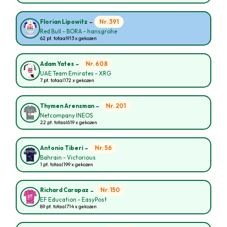
-
Nr. 391
Florian Lipowitz
Red Bull - BORA - hansgrohe
62 pt. totaal
913 x gekozen
-
Nr. 608
Adam Yates
UAE Team Emirates - XRG
7 pt. totaal
172 x gekozen
-
Nr. 201
Thymen Arensman
Netcompany INEOS
22 pt. totaal
619 x gekozen
-
Nr. 56
Antonio Tiberi
Bahrain - Victorious
1 pt. totaal
199 x gekozen
-
Nr. 150
Richard Carapaz
EF Education - EasyPost
89 pt. totaal
714 x gekozen