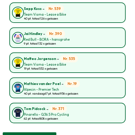
-
Nr. 539
Sepp Kuss
Team Visma - Lease a Bike
40 pt. totaal
126 x gekozen
-
Nr. 390
Jai Hindley
Red Bull - BORA - hansgrohe
9 pt. totaal
132 x gekozen
-
Nr. 535
Matteo Jorgenson
Team Visma - Lease a Bike
19 pt. totaal
532 x gekozen
-
Nr. 19
Mathieu van der Poel
Alpecin - Premier Tech
40 pt. vandaag
67 pt. totaal
936 x gekozen
-
Nr. 371
Tom Pidcock
Pinarello - Q36.5 Pro Cycling
62 pt. totaal
808 x gekozen