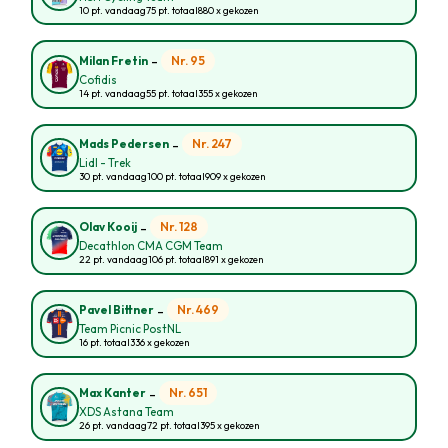
10 pt. vandaag
75 pt. totaal
880 x gekozen
-
Nr. 95
Milan Fretin
Cofidis
14 pt. vandaag
55 pt. totaal
355 x gekozen
-
Nr. 247
Mads Pedersen
Lidl - Trek
30 pt. vandaag
100 pt. totaal
909 x gekozen
-
Nr. 128
Olav Kooij
Decathlon CMA CGM Team
22 pt. vandaag
106 pt. totaal
891 x gekozen
-
Nr. 469
Pavel Bittner
Team Picnic PostNL
16 pt. totaal
336 x gekozen
-
Nr. 651
Max Kanter
XDS Astana Team
26 pt. vandaag
72 pt. totaal
395 x gekozen