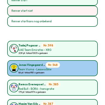
Renner start
Renner start niet
Renner startkans nog onbekend
-
Nr. 598
Tadej Pogacar
UAE Team Emirates - XRG
209 pt. totaal
1003 x gekozen
-
Nr. 548
Jonas Vingegaard
Team Visma - Lease a Bike
86 pt. totaal
981 x gekozen
-
Nr. 385
Remco Evenepoel
Red Bull - BORA - hansgrohe
175 pt. totaal
974 x gekozen
-
Nr. 387
Maxim Van Gils