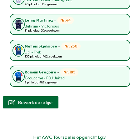
Red Bull - BORA - hansgrohe
20 pt. totaal
15 x gekozen
-
Nr. 44
Lenny Martinez
Bahrain - Victorious
81 pt. totaal
606 x gekozen
-
Nr. 250
Mattias Skjelmose
Lidl - Trek
105 pt. totaal
462 x gekozen
-
Nr. 185
Romain Gregoire
Groupama - FDJ United
9 pt. totaal
487 x gekozen
Bewerk deze lijst

Het AWC Tourspel is opgericht t.g.v.