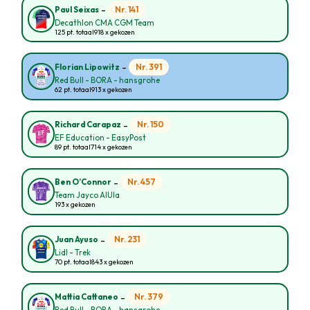
-
Nr. 141
Paul Seixas
Decathlon CMA CGM Team
125 pt. totaal
918 x gekozen
-
Nr. 391
Florian Lipowitz
Red Bull - BORA - hansgrohe
62 pt. totaal
913 x gekozen
-
Nr. 150
Richard Carapaz
EF Education - EasyPost
89 pt. totaal
714 x gekozen
-
Nr. 457
Ben O’Connor
Team Jayco AlUla
193 x gekozen
-
Nr. 231
Juan Ayuso
Lidl - Trek
70 pt. totaal
843 x gekozen
-
Nr. 379
Mattia Cattaneo