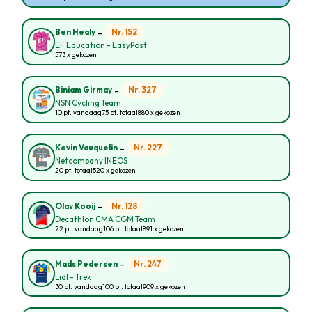
-
Nr. 152
Ben Healy
EF Education - EasyPost
573 x gekozen
-
Nr. 327
Biniam Girmay
NSN Cycling Team
10 pt. vandaag
75 pt. totaal
880 x gekozen
-
Nr. 227
Kevin Vauquelin
Netcompany INEOS
20 pt. totaal
520 x gekozen
-
Nr. 128
Olav Kooij
Decathlon CMA CGM Team
22 pt. vandaag
106 pt. totaal
891 x gekozen
-
Nr. 247
Mads Pedersen
Lidl - Trek
30 pt. vandaag
100 pt. totaal
909 x gekozen