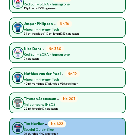
Red Bull - BORA - hansgrohe
13 pt. totaal
109 x gekozen
-
Nr. 16
Jasper Philipsen
Alpecin - Premier Tech
34 pt. vandaag
119 pt. totaal
953 x gekozen
-
Nr. 380
Nico Denz
Red Bull - BORA - hansgrohe
9 x gekozen
-
Nr. 19
Mathieu van der Poel
Alpecin - Premier Tech
40 pt. vandaag
67 pt. totaal
936 x gekozen
-
Nr. 201
Thymen Arensman
Netcompany INEOS
22 pt. totaal
619 x gekozen
-
Nr. 422
Tim Merlier
Soudal Quick-Step
76 pt. totaal
942 x gekozen