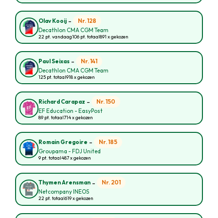
-
Nr. 128
Olav Kooij
Decathlon CMA CGM Team
22 pt. vandaag
106 pt. totaal
891 x gekozen
-
Nr. 141
Paul Seixas
Decathlon CMA CGM Team
125 pt. totaal
918 x gekozen
-
Nr. 150
Richard Carapaz
EF Education - EasyPost
89 pt. totaal
714 x gekozen
-
Nr. 185
Romain Gregoire
Groupama - FDJ United
9 pt. totaal
487 x gekozen
-
Nr. 201
Thymen Arensman
Netcompany INEOS
22 pt. totaal
619 x gekozen