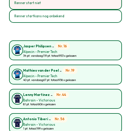
Renner start niet
Renner startkans nog onbekend
-
Nr. 16
Jasper Philipsen
Alpecin - Premier Tech
34 pt. vandaag
119 pt. totaal
953 x gekozen
-
Nr. 19
Mathieu van der Poel
Alpecin - Premier Tech
40 pt. vandaag
67 pt. totaal
936 x gekozen
-
Nr. 44
Lenny Martinez
Bahrain - Victorious
81 pt. totaal
606 x gekozen
-
Nr. 56
Antonio Tiberi
Bahrain - Victorious
1 pt. totaal
199 x gekozen