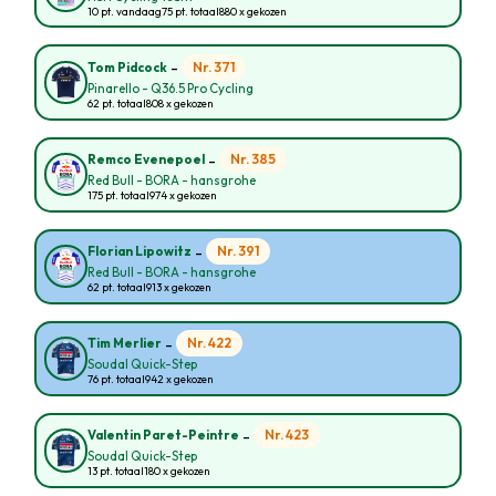
10 pt. vandaag
75 pt. totaal
880 x gekozen
-
Nr. 371
Tom Pidcock
Pinarello - Q36.5 Pro Cycling
62 pt. totaal
808 x gekozen
-
Nr. 385
Remco Evenepoel
Red Bull - BORA - hansgrohe
175 pt. totaal
974 x gekozen
-
Nr. 391
Florian Lipowitz
Red Bull - BORA - hansgrohe
62 pt. totaal
913 x gekozen
-
Nr. 422
Tim Merlier
Soudal Quick-Step
76 pt. totaal
942 x gekozen
-
Nr. 423
Valentin Paret-Peintre
Soudal Quick-Step
13 pt. totaal
180 x gekozen