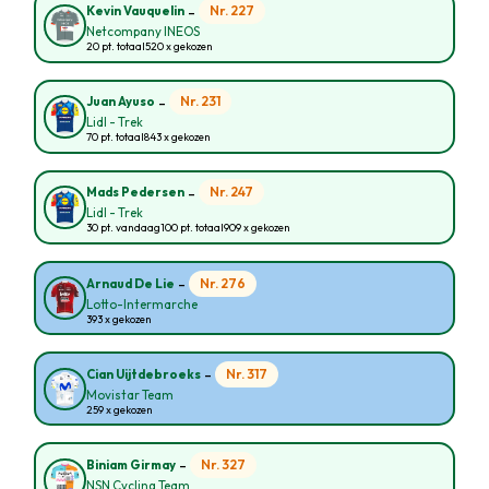
-
Nr. 227
Kevin Vauquelin
Netcompany INEOS
20 pt. totaal
520 x gekozen
-
Nr. 231
Juan Ayuso
Lidl - Trek
70 pt. totaal
843 x gekozen
-
Nr. 247
Mads Pedersen
Lidl - Trek
30 pt. vandaag
100 pt. totaal
909 x gekozen
-
Nr. 276
Arnaud De Lie
Lotto-Intermarche
393 x gekozen
-
Nr. 317
Cian Uijtdebroeks
Movistar Team
259 x gekozen
-
Nr. 327
Biniam Girmay
NSN Cycling Team