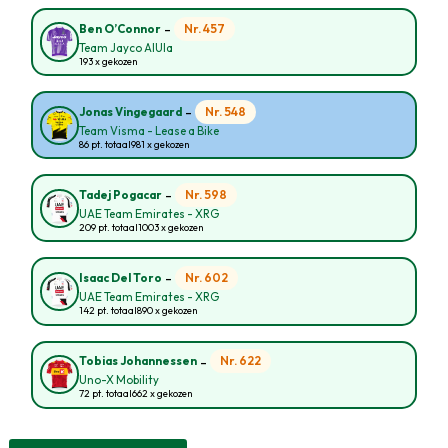
-
Nr. 457
Ben O’Connor
Team Jayco AlUla
193 x gekozen
-
Nr. 548
Jonas Vingegaard
Team Visma - Lease a Bike
86 pt. totaal
981 x gekozen
-
Nr. 598
Tadej Pogacar
UAE Team Emirates - XRG
209 pt. totaal
1003 x gekozen
-
Nr. 602
Isaac Del Toro
UAE Team Emirates - XRG
142 pt. totaal
890 x gekozen
-
Nr. 622
Tobias Johannessen
Uno-X Mobility
72 pt. totaal
662 x gekozen