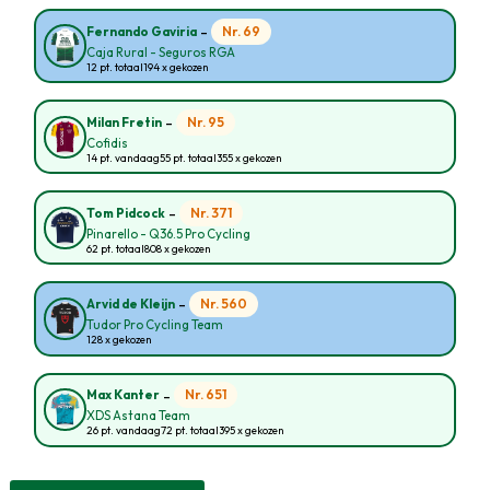
-
Nr. 69
Fernando Gaviria
Caja Rural - Seguros RGA
12 pt. totaal
194 x gekozen
-
Nr. 95
Milan Fretin
Cofidis
14 pt. vandaag
55 pt. totaal
355 x gekozen
-
Nr. 371
Tom Pidcock
Pinarello - Q36.5 Pro Cycling
62 pt. totaal
808 x gekozen
-
Nr. 560
Arvid de Kleijn
Tudor Pro Cycling Team
128 x gekozen
-
Nr. 651
Max Kanter
XDS Astana Team
26 pt. vandaag
72 pt. totaal
395 x gekozen