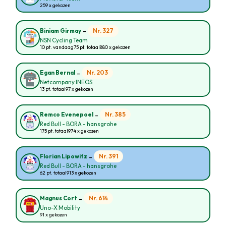
259 x gekozen
-
Nr. 327
Biniam Girmay
NSN Cycling Team
10 pt. vandaag
75 pt. totaal
880 x gekozen
-
Nr. 203
Egan Bernal
Netcompany INEOS
13 pt. totaal
97 x gekozen
-
Nr. 385
Remco Evenepoel
Red Bull - BORA - hansgrohe
175 pt. totaal
974 x gekozen
-
Nr. 391
Florian Lipowitz
Red Bull - BORA - hansgrohe
62 pt. totaal
913 x gekozen
-
Nr. 614
Magnus Cort
Uno-X Mobility
91 x gekozen