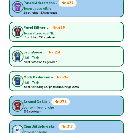
-
Nr. 437
Pascal Ackermann
Team Jayco AlUla
24 pt. totaal
183 x gekozen
-
Nr. 469
Pavel Bittner
Team Picnic PostNL
16 pt. totaal
336 x gekozen
-
Nr. 231
Juan Ayuso
Lidl - Trek
70 pt. totaal
843 x gekozen
-
Nr. 247
Mads Pedersen
Lidl - Trek
30 pt. vandaag
100 pt. totaal
909 x gekozen
-
Nr. 276
Arnaud De Lie
Lotto-Intermarche
393 x gekozen
-
Nr. 317
Cian Uijtdebroeks
Movistar Team