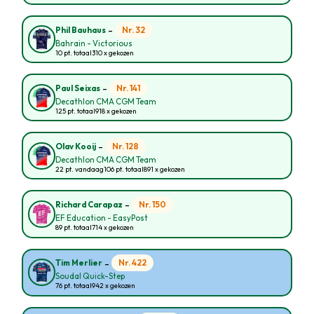
-
Nr. 32
Phil Bauhaus
Bahrain - Victorious
10 pt. totaal
310 x gekozen
-
Nr. 141
Paul Seixas
Decathlon CMA CGM Team
125 pt. totaal
918 x gekozen
-
Nr. 128
Olav Kooij
Decathlon CMA CGM Team
22 pt. vandaag
106 pt. totaal
891 x gekozen
-
Nr. 150
Richard Carapaz
EF Education - EasyPost
89 pt. totaal
714 x gekozen
-
Nr. 422
Tim Merlier
Soudal Quick-Step
76 pt. totaal
942 x gekozen