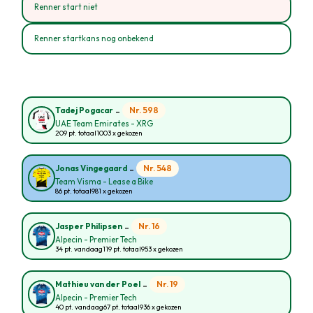
Renner start niet
Renner startkans nog onbekend
-
Nr. 598
Tadej Pogacar
UAE Team Emirates - XRG
209 pt. totaal
1003 x gekozen
-
Nr. 548
Jonas Vingegaard
Team Visma - Lease a Bike
86 pt. totaal
981 x gekozen
-
Nr. 16
Jasper Philipsen
Alpecin - Premier Tech
34 pt. vandaag
119 pt. totaal
953 x gekozen
-
Nr. 19
Mathieu van der Poel
Alpecin - Premier Tech
40 pt. vandaag
67 pt. totaal
936 x gekozen