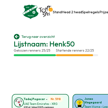
Stand
Head 2 head
Spelregels
Prijz

Terug naar overzicht
Lijstnaam: Henk50
Gekozen renners 25/25
Startende renners 22/25
-
Jonas
Nr. 598
Tadej Pogacar
Vingegaard
UAE Team Emirates - XRG
Team Visma - Leas
209 pt. totaal
1003 x gekozen