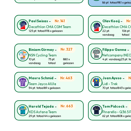
86 pt. totaal
981 x gek
-
-
Nr. 141
Nr
Paul Seixas
Olav Kooij
Decathlon CMA CGM Team
Decathlon CMA 
125 pt. totaal
918 x gekozen
22 pt.
106 pt.
vandaag
totaal
-
-
Nr. 327
Biniam Girmay
Filippo Ganna
NSN Cycling Team
Netcompany INE
10 pt.
75 pt.
880 x
4 pt. vandaag
25 pt. t
vandaag
totaal
gekozen
-
-
Nr. 463
N
Mauro Schmid
Juan Ayuso
Team Jayco AlUla
Lidl - Trek
54 pt. totaal
89 x gekozen
70 pt. totaal
843 x gek
-
-
Nr. 663
Harold Tejada
Tom Pidcock
XDS Astana Team
Pinarello - Q36.5 
29 pt. totaal
44 x gekozen
62 pt. totaal
808 x gek