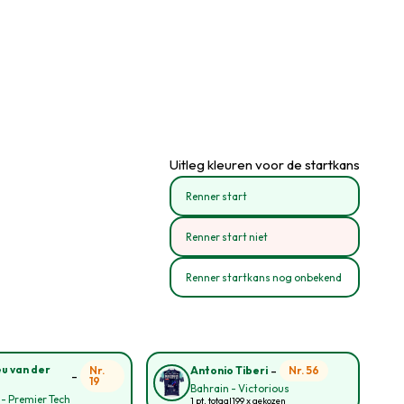
Uitleg kleuren voor de startkans
Renner start
Renner start niet
Renner startkans nog onbekend
-
u van der
Nr.
Nr. 56
Antonio Tiberi
-
19
Bahrain - Victorious
 - Premier Tech
1 pt. totaal
199 x gekozen