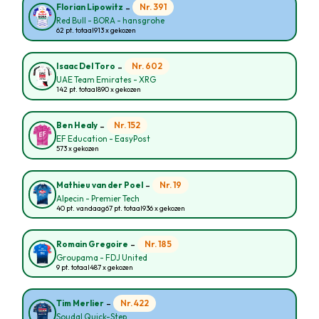
-
Nr. 391
Florian Lipowitz
Red Bull - BORA - hansgrohe
62 pt. totaal
913 x gekozen
-
Nr. 602
Isaac Del Toro
UAE Team Emirates - XRG
142 pt. totaal
890 x gekozen
-
Nr. 152
Ben Healy
EF Education - EasyPost
573 x gekozen
-
Nr. 19
Mathieu van der Poel
Alpecin - Premier Tech
40 pt. vandaag
67 pt. totaal
936 x gekozen
-
Nr. 185
Romain Gregoire
Groupama - FDJ United
9 pt. totaal
487 x gekozen
-
Nr. 422
Tim Merlier
Soudal Quick-Step