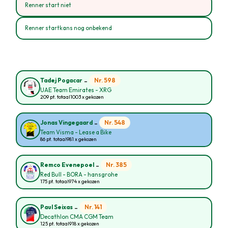
Renner start niet
Renner startkans nog onbekend
-
Nr. 598
Tadej Pogacar
UAE Team Emirates - XRG
209 pt. totaal
1003 x gekozen
-
Nr. 548
Jonas Vingegaard
Team Visma - Lease a Bike
86 pt. totaal
981 x gekozen
-
Nr. 385
Remco Evenepoel
Red Bull - BORA - hansgrohe
175 pt. totaal
974 x gekozen
-
Nr. 141
Paul Seixas
Decathlon CMA CGM Team
125 pt. totaal
918 x gekozen