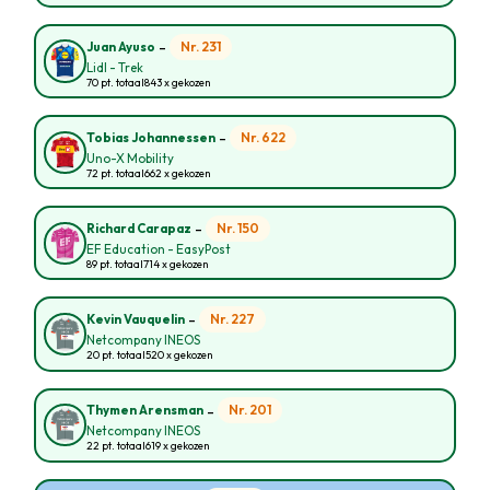
-
Nr. 231
Juan Ayuso
Lidl - Trek
70 pt. totaal
843 x gekozen
-
Nr. 622
Tobias Johannessen
Uno-X Mobility
72 pt. totaal
662 x gekozen
-
Nr. 150
Richard Carapaz
EF Education - EasyPost
89 pt. totaal
714 x gekozen
-
Nr. 227
Kevin Vauquelin
Netcompany INEOS
20 pt. totaal
520 x gekozen
-
Nr. 201
Thymen Arensman
Netcompany INEOS
22 pt. totaal
619 x gekozen