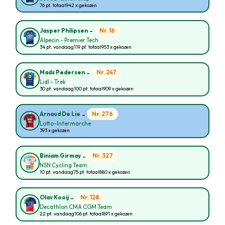
76 pt. totaal
942 x gekozen
-
Nr. 16
Jasper Philipsen
Alpecin - Premier Tech
34 pt. vandaag
119 pt. totaal
953 x gekozen
-
Nr. 247
Mads Pedersen
Lidl - Trek
30 pt. vandaag
100 pt. totaal
909 x gekozen
-
Nr. 276
Arnaud De Lie
Lotto-Intermarche
393 x gekozen
-
Nr. 327
Biniam Girmay
NSN Cycling Team
10 pt. vandaag
75 pt. totaal
880 x gekozen
-
Nr. 128
Olav Kooij
Decathlon CMA CGM Team
22 pt. vandaag
106 pt. totaal
891 x gekozen