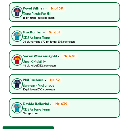
-
Nr. 469
Pavel Bittner
Team Picnic PostNL
16 pt. totaal
336 x gekozen
-
Nr. 651
Max Kanter
XDS Astana Team
26 pt. vandaag
72 pt. totaal
395 x gekozen
-
Nr. 638
Soren Waerenskjold
Uno-X Mobility
48 pt. totaal
322 x gekozen
-
Nr. 32
Phil Bauhaus
Bahrain - Victorious
10 pt. totaal
310 x gekozen
-
Nr. 639
Davide Ballerini
XDS Astana Team
58 x gekozen