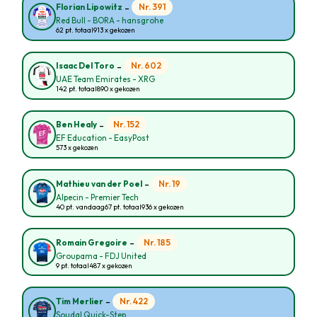
-
Nr. 391
Florian Lipowitz
Red Bull - BORA - hansgrohe
62 pt. totaal
913 x gekozen
-
Nr. 602
Isaac Del Toro
UAE Team Emirates - XRG
142 pt. totaal
890 x gekozen
-
Nr. 152
Ben Healy
EF Education - EasyPost
573 x gekozen
-
Nr. 19
Mathieu van der Poel
Alpecin - Premier Tech
40 pt. vandaag
67 pt. totaal
936 x gekozen
-
Nr. 185
Romain Gregoire
Groupama - FDJ United
9 pt. totaal
487 x gekozen
-
Nr. 422
Tim Merlier
Soudal Quick-Step