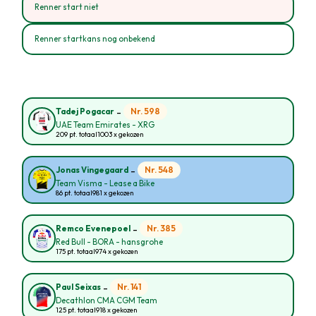
Renner start niet
Renner startkans nog onbekend
-
Nr. 598
Tadej Pogacar
UAE Team Emirates - XRG
209 pt. totaal
1003 x gekozen
-
Nr. 548
Jonas Vingegaard
Team Visma - Lease a Bike
86 pt. totaal
981 x gekozen
-
Nr. 385
Remco Evenepoel
Red Bull - BORA - hansgrohe
175 pt. totaal
974 x gekozen
-
Nr. 141
Paul Seixas
Decathlon CMA CGM Team
125 pt. totaal
918 x gekozen