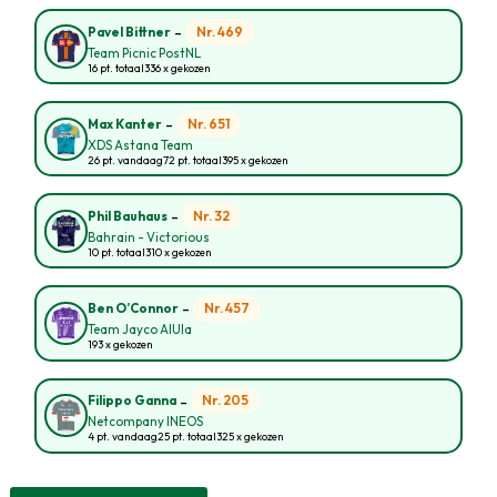
-
Nr. 469
Pavel Bittner
Team Picnic PostNL
16 pt. totaal
336 x gekozen
-
Nr. 651
Max Kanter
XDS Astana Team
26 pt. vandaag
72 pt. totaal
395 x gekozen
-
Nr. 32
Phil Bauhaus
Bahrain - Victorious
10 pt. totaal
310 x gekozen
-
Nr. 457
Ben O’Connor
Team Jayco AlUla
193 x gekozen
-
Nr. 205
Filippo Ganna
Netcompany INEOS
4 pt. vandaag
25 pt. totaal
325 x gekozen