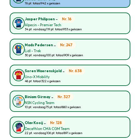
76 pt. totaal
942 x gekozen
-
Nr. 16
Jasper Philipsen
Alpecin - Premier Tech
34 pt. vandaag
119 pt. totaal
953 x gekozen
-
Nr. 247
Mads Pedersen
Lidl - Trek
30 pt. vandaag
100 pt. totaal
909 x gekozen
-
Nr. 638
Soren Waerenskjold
Uno-X Mobility
48 pt. totaal
322 x gekozen
-
Nr. 327
Biniam Girmay
NSN Cycling Team
10 pt. vandaag
75 pt. totaal
880 x gekozen
-
Nr. 128
Olav Kooij
Decathlon CMA CGM Team
22 pt. vandaag
106 pt. totaal
891 x gekozen