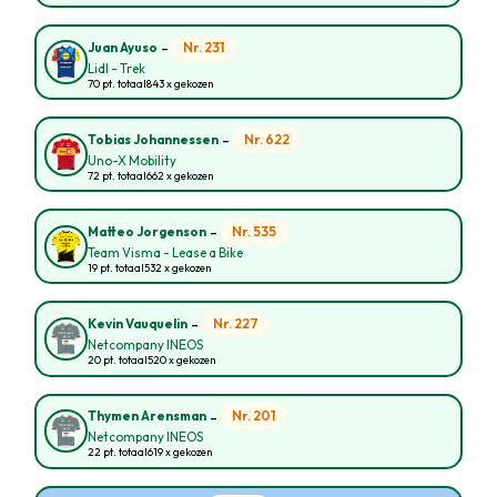
-
Nr. 231
Juan Ayuso
Lidl - Trek
70 pt. totaal
843 x gekozen
-
Nr. 622
Tobias Johannessen
Uno-X Mobility
72 pt. totaal
662 x gekozen
-
Nr. 535
Matteo Jorgenson
Team Visma - Lease a Bike
19 pt. totaal
532 x gekozen
-
Nr. 227
Kevin Vauquelin
Netcompany INEOS
20 pt. totaal
520 x gekozen
-
Nr. 201
Thymen Arensman
Netcompany INEOS
22 pt. totaal
619 x gekozen