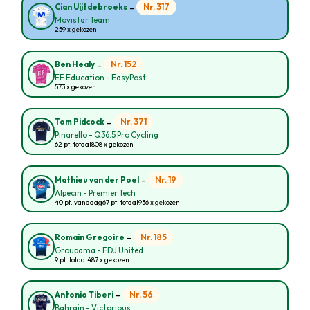
-
Nr. 317
Cian Uijtdebroeks
Movistar Team
259 x gekozen
-
Nr. 152
Ben Healy
EF Education - EasyPost
573 x gekozen
-
Nr. 371
Tom Pidcock
Pinarello - Q36.5 Pro Cycling
62 pt. totaal
808 x gekozen
-
Nr. 19
Mathieu van der Poel
Alpecin - Premier Tech
40 pt. vandaag
67 pt. totaal
936 x gekozen
-
Nr. 185
Romain Gregoire
Groupama - FDJ United
9 pt. totaal
487 x gekozen
-
Nr. 56
Antonio Tiberi
Bahrain - Victorious