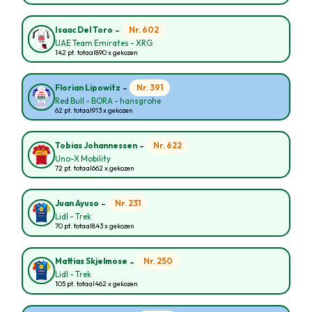
-
Nr. 602
Isaac Del Toro
UAE Team Emirates - XRG
142 pt. totaal
890 x gekozen
-
Nr. 391
Florian Lipowitz
Red Bull - BORA - hansgrohe
62 pt. totaal
913 x gekozen
-
Nr. 622
Tobias Johannessen
Uno-X Mobility
72 pt. totaal
662 x gekozen
-
Nr. 231
Juan Ayuso
Lidl - Trek
70 pt. totaal
843 x gekozen
-
Nr. 250
Mattias Skjelmose
Lidl - Trek
105 pt. totaal
462 x gekozen