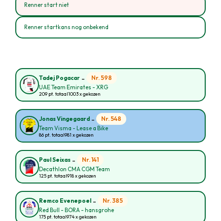
Renner start niet
Renner startkans nog onbekend
-
Nr. 598
Tadej Pogacar
UAE Team Emirates - XRG
209 pt. totaal
1003 x gekozen
-
Nr. 548
Jonas Vingegaard
Team Visma - Lease a Bike
86 pt. totaal
981 x gekozen
-
Nr. 141
Paul Seixas
Decathlon CMA CGM Team
125 pt. totaal
918 x gekozen
-
Nr. 385
Remco Evenepoel
Red Bull - BORA - hansgrohe
175 pt. totaal
974 x gekozen