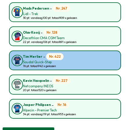
-
Nr. 247
Mads Pedersen
Lidl - Trek
30 pt. vandaag
100 pt. totaal
909 x gekozen
-
Nr. 128
Olav Kooij
Decathlon CMA CGM Team
22 pt. vandaag
106 pt. totaal
891 x gekozen
-
Nr. 422
Tim Merlier
Soudal Quick-Step
76 pt. totaal
942 x gekozen
-
Nr. 227
Kevin Vauquelin
Netcompany INEOS
20 pt. totaal
520 x gekozen
-
Nr. 16
Jasper Philipsen
Alpecin - Premier Tech
34 pt. vandaag
119 pt. totaal
953 x gekozen