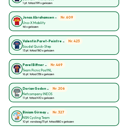
1 pt. totaal
199 x gekozen
-
Nr. 609
Jonas Abrahamsen
Uno-X Mobility
46 x gekozen
-
Nr. 423
Valentin Paret-Peintre
Soudal Quick-Step
13 pt. totaal
180 x gekozen
-
Nr. 469
Pavel Bittner
Team Picnic PostNL
16 pt. totaal
336 x gekozen
-
Nr. 206
Dorian Godon
Netcompany INEOS
11 pt. totaal
410 x gekozen
-
Nr. 327
Biniam Girmay
NSN Cycling Team
10 pt. vandaag
75 pt. totaal
880 x gekozen