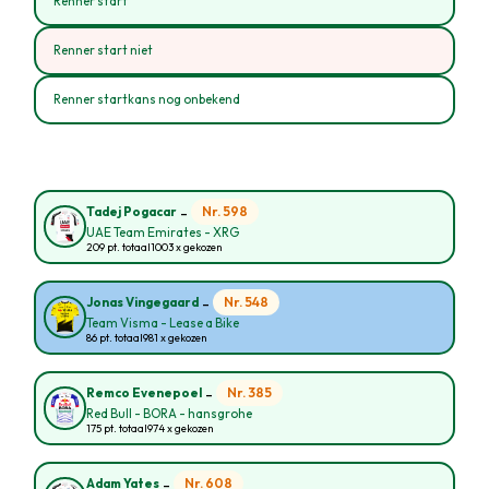
Renner start
Renner start niet
Renner startkans nog onbekend
-
Nr. 598
Tadej Pogacar
UAE Team Emirates - XRG
209 pt. totaal
1003 x gekozen
-
Nr. 548
Jonas Vingegaard
Team Visma - Lease a Bike
86 pt. totaal
981 x gekozen
-
Nr. 385
Remco Evenepoel
Red Bull - BORA - hansgrohe
175 pt. totaal
974 x gekozen
-
Nr. 608
Adam Yates