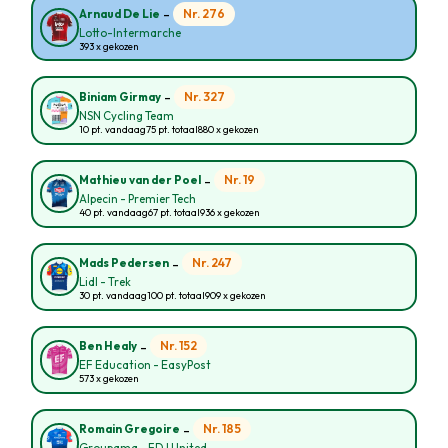
-
Nr. 276
Arnaud De Lie
Lotto-Intermarche
393 x gekozen
-
Nr. 327
Biniam Girmay
NSN Cycling Team
10 pt. vandaag
75 pt. totaal
880 x gekozen
-
Nr. 19
Mathieu van der Poel
Alpecin - Premier Tech
40 pt. vandaag
67 pt. totaal
936 x gekozen
-
Nr. 247
Mads Pedersen
Lidl - Trek
30 pt. vandaag
100 pt. totaal
909 x gekozen
-
Nr. 152
Ben Healy
EF Education - EasyPost
573 x gekozen
-
Nr. 185
Romain Gregoire