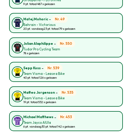
Groupama - FDJ United
9 pt. totaal
487 x gekozen
-
Nr. 49
Matej Mohoric
Bahrain - Victorious
20 pt. vandaag
23 pt. totaal
79 x gekozen
-
Nr. 550
Julian Alaphilippe
Tudor Pro Cycling Team
78 x gekozen
-
Nr. 539
Sepp Kuss
Team Visma - Lease a Bike
40 pt. totaal
126 x gekozen
-
Nr. 535
Matteo Jorgenson
Team Visma - Lease a Bike
19 pt. totaal
532 x gekozen
-
Nr. 453
Michael Matthews
Team Jayco AlUla
6 pt. vandaag
30 pt. totaal
142 x gekozen