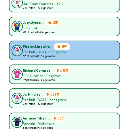
UAE Team Emirates - XRG
7 pt. totaal
172 x gekozen
-
Nr. 231
Juan Ayuso
Lidl - Trek
70 pt. totaal
843 x gekozen
-
Nr. 391
Florian Lipowitz
Red Bull - BORA - hansgrohe
62 pt. totaal
913 x gekozen
-
Nr. 150
Richard Carapaz
EF Education - EasyPost
89 pt. totaal
714 x gekozen
-
Nr. 390
Jai Hindley
Red Bull - BORA - hansgrohe
9 pt. totaal
132 x gekozen
-
Nr. 56
Antonio Tiberi
Bahrain - Victorious
1 pt. totaal
199 x gekozen