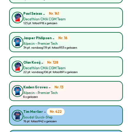
-
Nr. 141
Paul Seixas
Decathlon CMA CGM Team
125 pt. totaal
918 x gekozen
-
Nr. 16
Jasper Philipsen
Alpecin - Premier Tech
34 pt. vandaag
119 pt. totaal
953 x gekozen
-
Nr. 128
Olav Kooij
Decathlon CMA CGM Team
22 pt. vandaag
106 pt. totaal
891 x gekozen
-
Nr. 13
Kaden Groves
Alpecin - Premier Tech
8 x gekozen
-
Nr. 422
Tim Merlier
Soudal Quick-Step
76 pt. totaal
942 x gekozen