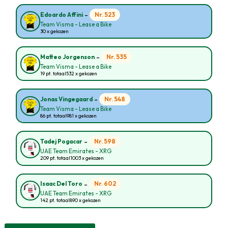
-
Nr. 523
Edoardo Affini
Team Visma - Lease a Bike
30 x gekozen
-
Nr. 535
Matteo Jorgenson
Team Visma - Lease a Bike
19 pt. totaal
532 x gekozen
-
Nr. 548
Jonas Vingegaard
Team Visma - Lease a Bike
86 pt. totaal
981 x gekozen
-
Nr. 598
Tadej Pogacar
UAE Team Emirates - XRG
209 pt. totaal
1003 x gekozen
-
Nr. 602
Isaac Del Toro
UAE Team Emirates - XRG
142 pt. totaal
890 x gekozen