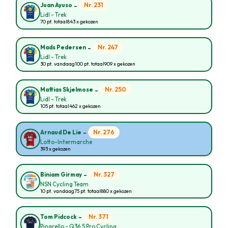
-
Nr. 231
Juan Ayuso
Lidl - Trek
70 pt. totaal
843 x gekozen
-
Nr. 247
Mads Pedersen
Lidl - Trek
30 pt. vandaag
100 pt. totaal
909 x gekozen
-
Nr. 250
Mattias Skjelmose
Lidl - Trek
105 pt. totaal
462 x gekozen
-
Nr. 276
Arnaud De Lie
Lotto-Intermarche
393 x gekozen
-
Nr. 327
Biniam Girmay
NSN Cycling Team
10 pt. vandaag
75 pt. totaal
880 x gekozen
-
Nr. 371
Tom Pidcock
Pinarello - Q36.5 Pro Cycling