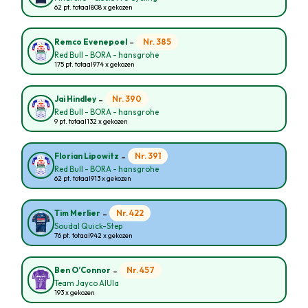
62 pt. totaal
808 x gekozen
-
Nr. 385
Remco Evenepoel
Red Bull - BORA - hansgrohe
175 pt. totaal
974 x gekozen
-
Nr. 390
Jai Hindley
Red Bull - BORA - hansgrohe
9 pt. totaal
132 x gekozen
-
Nr. 391
Florian Lipowitz
Red Bull - BORA - hansgrohe
62 pt. totaal
913 x gekozen
-
Nr. 422
Tim Merlier
Soudal Quick-Step
76 pt. totaal
942 x gekozen
-
Nr. 457
Ben O’Connor
Team Jayco AlUla
193 x gekozen