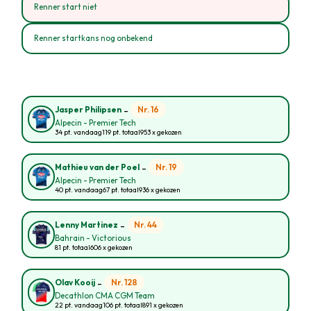
Renner start niet
Renner startkans nog onbekend
-
Nr. 16
Jasper Philipsen
Alpecin - Premier Tech
34 pt. vandaag
119 pt. totaal
953 x gekozen
-
Nr. 19
Mathieu van der Poel
Alpecin - Premier Tech
40 pt. vandaag
67 pt. totaal
936 x gekozen
-
Nr. 44
Lenny Martinez
Bahrain - Victorious
81 pt. totaal
606 x gekozen
-
Nr. 128
Olav Kooij
Decathlon CMA CGM Team
22 pt. vandaag
106 pt. totaal
891 x gekozen