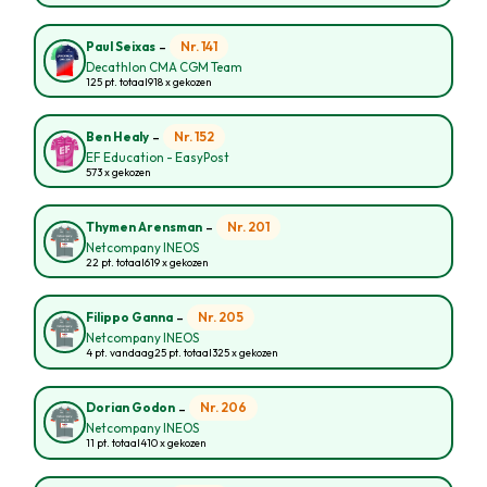
-
Nr. 141
Paul Seixas
Decathlon CMA CGM Team
125 pt. totaal
918 x gekozen
-
Nr. 152
Ben Healy
EF Education - EasyPost
573 x gekozen
-
Nr. 201
Thymen Arensman
Netcompany INEOS
22 pt. totaal
619 x gekozen
-
Nr. 205
Filippo Ganna
Netcompany INEOS
4 pt. vandaag
25 pt. totaal
325 x gekozen
-
Nr. 206
Dorian Godon
Netcompany INEOS
11 pt. totaal
410 x gekozen