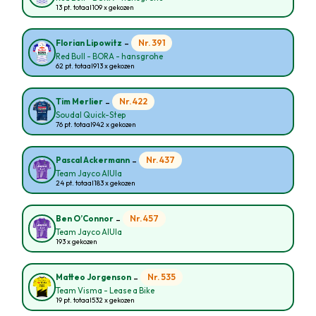
13 pt. totaal
109 x gekozen
-
Nr. 391
Florian Lipowitz
Red Bull - BORA - hansgrohe
62 pt. totaal
913 x gekozen
-
Nr. 422
Tim Merlier
Soudal Quick-Step
76 pt. totaal
942 x gekozen
-
Nr. 437
Pascal Ackermann
Team Jayco AlUla
24 pt. totaal
183 x gekozen
-
Nr. 457
Ben O’Connor
Team Jayco AlUla
193 x gekozen
-
Nr. 535
Matteo Jorgenson
Team Visma - Lease a Bike
19 pt. totaal
532 x gekozen