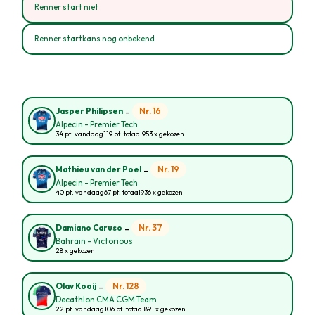
Renner start niet
Renner startkans nog onbekend
-
Nr. 16
Jasper Philipsen
Alpecin - Premier Tech
34 pt. vandaag
119 pt. totaal
953 x gekozen
-
Nr. 19
Mathieu van der Poel
Alpecin - Premier Tech
40 pt. vandaag
67 pt. totaal
936 x gekozen
-
Nr. 37
Damiano Caruso
Bahrain - Victorious
28 x gekozen
-
Nr. 128
Olav Kooij
Decathlon CMA CGM Team
22 pt. vandaag
106 pt. totaal
891 x gekozen