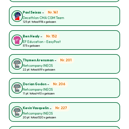
-
Nr. 141
Paul Seixas
Decathlon CMA CGM Team
125 pt. totaal
918 x gekozen
-
Nr. 152
Ben Healy
EF Education - EasyPost
573 x gekozen
-
Nr. 201
Thymen Arensman
Netcompany INEOS
22 pt. totaal
619 x gekozen
-
Nr. 206
Dorian Godon
Netcompany INEOS
11 pt. totaal
410 x gekozen
-
Nr. 227
Kevin Vauquelin
Netcompany INEOS
20 pt. totaal
520 x gekozen