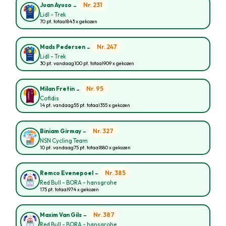
-
Nr. 231
Juan Ayuso
Lidl - Trek
70 pt. totaal
843 x gekozen
-
Nr. 247
Mads Pedersen
Lidl - Trek
30 pt. vandaag
100 pt. totaal
909 x gekozen
-
Nr. 95
Milan Fretin
Cofidis
14 pt. vandaag
55 pt. totaal
355 x gekozen
-
Nr. 327
Biniam Girmay
NSN Cycling Team
10 pt. vandaag
75 pt. totaal
880 x gekozen
-
Nr. 385
Remco Evenepoel
Red Bull - BORA - hansgrohe
175 pt. totaal
974 x gekozen
-
Nr. 387
Maxim Van Gils
Red Bull - BORA - hansgrohe