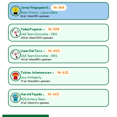
-
Nr. 548
Jonas Vingegaard
Team Visma - Lease a Bike
86 pt. totaal
981 x gekozen
-
Nr. 598
Tadej Pogacar
UAE Team Emirates - XRG
209 pt. totaal
1003 x gekozen
-
Nr. 602
Isaac Del Toro
UAE Team Emirates - XRG
142 pt. totaal
890 x gekozen
-
Nr. 622
Tobias Johannessen
Uno-X Mobility
72 pt. totaal
662 x gekozen
-
Nr. 663
Harold Tejada
XDS Astana Team
29 pt. totaal
44 x gekozen