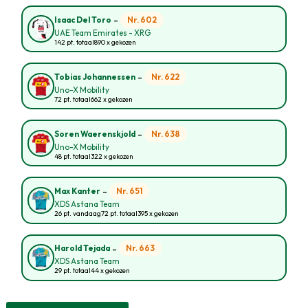
-
Nr. 602
Isaac Del Toro
UAE Team Emirates - XRG
142 pt. totaal
890 x gekozen
-
Nr. 622
Tobias Johannessen
Uno-X Mobility
72 pt. totaal
662 x gekozen
-
Nr. 638
Soren Waerenskjold
Uno-X Mobility
48 pt. totaal
322 x gekozen
-
Nr. 651
Max Kanter
XDS Astana Team
26 pt. vandaag
72 pt. totaal
395 x gekozen
-
Nr. 663
Harold Tejada
XDS Astana Team
29 pt. totaal
44 x gekozen