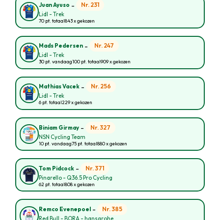
-
Nr. 231
Juan Ayuso
Lidl - Trek
70 pt. totaal
843 x gekozen
-
Nr. 247
Mads Pedersen
Lidl - Trek
30 pt. vandaag
100 pt. totaal
909 x gekozen
-
Nr. 256
Mathias Vacek
Lidl - Trek
6 pt. totaal
229 x gekozen
-
Nr. 327
Biniam Girmay
NSN Cycling Team
10 pt. vandaag
75 pt. totaal
880 x gekozen
-
Nr. 371
Tom Pidcock
Pinarello - Q36.5 Pro Cycling
62 pt. totaal
808 x gekozen
-
Nr. 385
Remco Evenepoel
Red Bull - BORA - hansgrohe