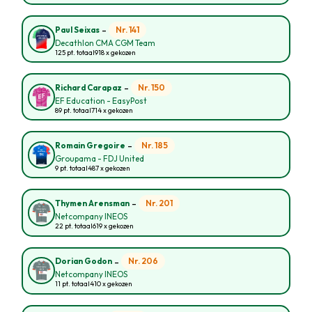
-
Nr. 141
Paul Seixas
Decathlon CMA CGM Team
125 pt. totaal
918 x gekozen
-
Nr. 150
Richard Carapaz
EF Education - EasyPost
89 pt. totaal
714 x gekozen
-
Nr. 185
Romain Gregoire
Groupama - FDJ United
9 pt. totaal
487 x gekozen
-
Nr. 201
Thymen Arensman
Netcompany INEOS
22 pt. totaal
619 x gekozen
-
Nr. 206
Dorian Godon
Netcompany INEOS
11 pt. totaal
410 x gekozen