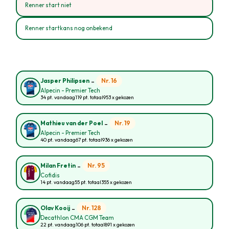
Renner start niet
Renner startkans nog onbekend
-
Nr. 16
Jasper Philipsen
Alpecin - Premier Tech
34 pt. vandaag
119 pt. totaal
953 x gekozen
-
Nr. 19
Mathieu van der Poel
Alpecin - Premier Tech
40 pt. vandaag
67 pt. totaal
936 x gekozen
-
Nr. 95
Milan Fretin
Cofidis
14 pt. vandaag
55 pt. totaal
355 x gekozen
-
Nr. 128
Olav Kooij
Decathlon CMA CGM Team
22 pt. vandaag
106 pt. totaal
891 x gekozen