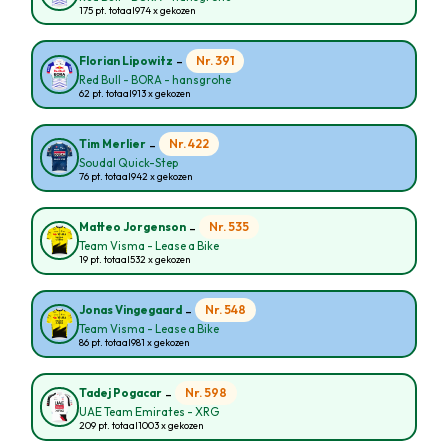
175 pt. totaal
974 x gekozen
-
Nr. 391
Florian Lipowitz
Red Bull - BORA - hansgrohe
62 pt. totaal
913 x gekozen
-
Nr. 422
Tim Merlier
Soudal Quick-Step
76 pt. totaal
942 x gekozen
-
Nr. 535
Matteo Jorgenson
Team Visma - Lease a Bike
19 pt. totaal
532 x gekozen
-
Nr. 548
Jonas Vingegaard
Team Visma - Lease a Bike
86 pt. totaal
981 x gekozen
-
Nr. 598
Tadej Pogacar
UAE Team Emirates - XRG
209 pt. totaal
1003 x gekozen