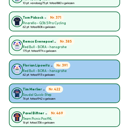
10 pt. vandaag
75 pt. totaal
880 x gekozen
-
Nr. 371
Tom Pidcock
Pinarello - Q36.5 Pro Cycling
62 pt. totaal
808 x gekozen
-
Nr. 385
Remco Evenepoel
Red Bull - BORA - hansgrohe
175 pt. totaal
974 x gekozen
-
Nr. 391
Florian Lipowitz
Red Bull - BORA - hansgrohe
62 pt. totaal
913 x gekozen
-
Nr. 422
Tim Merlier
Soudal Quick-Step
76 pt. totaal
942 x gekozen
-
Nr. 469
Pavel Bittner
Team Picnic PostNL
16 pt. totaal
336 x gekozen