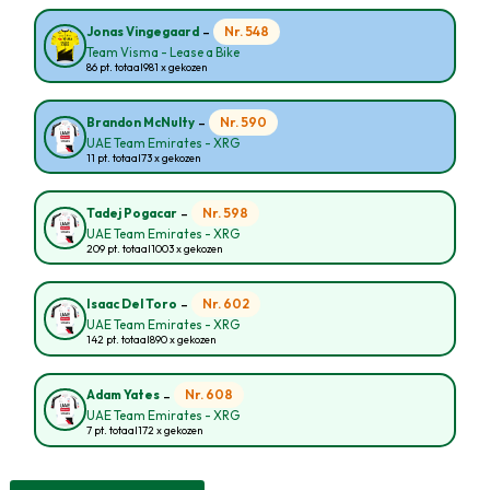
-
Nr. 548
Jonas Vingegaard
Team Visma - Lease a Bike
86 pt. totaal
981 x gekozen
-
Nr. 590
Brandon McNulty
UAE Team Emirates - XRG
11 pt. totaal
73 x gekozen
-
Nr. 598
Tadej Pogacar
UAE Team Emirates - XRG
209 pt. totaal
1003 x gekozen
-
Nr. 602
Isaac Del Toro
UAE Team Emirates - XRG
142 pt. totaal
890 x gekozen
-
Nr. 608
Adam Yates
UAE Team Emirates - XRG
7 pt. totaal
172 x gekozen