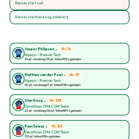
Renner start niet
Renner startkans nog onbekend
-
Nr. 16
Jasper Philipsen
Alpecin - Premier Tech
34 pt. vandaag
119 pt. totaal
953 x gekozen
-
Nr. 19
Mathieu van der Poel
Alpecin - Premier Tech
40 pt. vandaag
67 pt. totaal
936 x gekozen
-
Nr. 128
Olav Kooij
Decathlon CMA CGM Team
22 pt. vandaag
106 pt. totaal
891 x gekozen
-
Nr. 141
Paul Seixas
Decathlon CMA CGM Team
125 pt. totaal
918 x gekozen