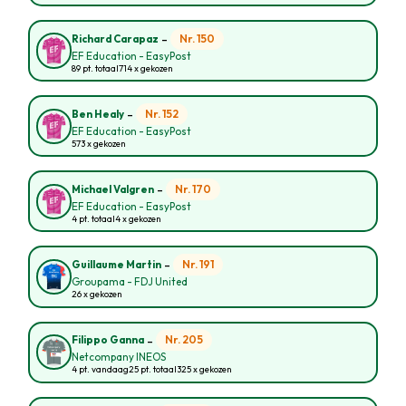
-
Nr. 150
Richard Carapaz
EF Education - EasyPost
89 pt. totaal
714 x gekozen
-
Nr. 152
Ben Healy
EF Education - EasyPost
573 x gekozen
-
Nr. 170
Michael Valgren
EF Education - EasyPost
4 pt. totaal
4 x gekozen
-
Nr. 191
Guillaume Martin
Groupama - FDJ United
26 x gekozen
-
Nr. 205
Filippo Ganna
Netcompany INEOS
4 pt. vandaag
25 pt. totaal
325 x gekozen