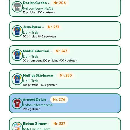
-
Nr. 206
Dorian Godon
Netcompany INEOS
11 pt. totaal
410 x gekozen
-
Nr. 231
Juan Ayuso
Lidl - Trek
70 pt. totaal
843 x gekozen
-
Nr. 247
Mads Pedersen
Lidl - Trek
30 pt. vandaag
100 pt. totaal
909 x gekozen
-
Nr. 250
Mattias Skjelmose
Lidl - Trek
105 pt. totaal
462 x gekozen
-
Nr. 276
Arnaud De Lie
Lotto-Intermarche
393 x gekozen
-
Nr. 327
Biniam Girmay
NSN Cycling Team