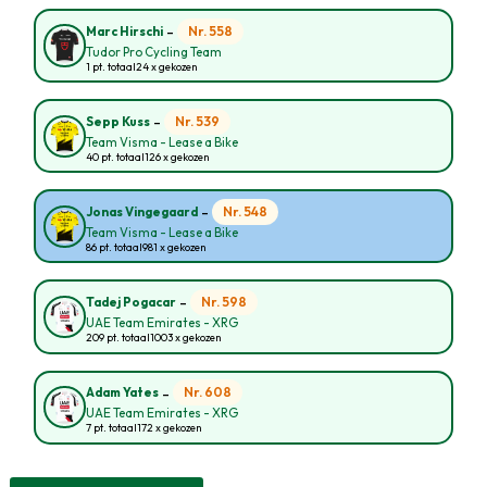
-
Nr. 558
Marc Hirschi
Tudor Pro Cycling Team
1 pt. totaal
24 x gekozen
-
Nr. 539
Sepp Kuss
Team Visma - Lease a Bike
40 pt. totaal
126 x gekozen
-
Nr. 548
Jonas Vingegaard
Team Visma - Lease a Bike
86 pt. totaal
981 x gekozen
-
Nr. 598
Tadej Pogacar
UAE Team Emirates - XRG
209 pt. totaal
1003 x gekozen
-
Nr. 608
Adam Yates
UAE Team Emirates - XRG
7 pt. totaal
172 x gekozen