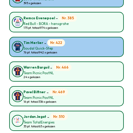
393 x gekozen
-
Nr. 385
Remco Evenepoel
Red Bull - BORA - hansgrohe
175 pt. totaal
974 x gekozen
-
Nr. 422
Tim Merlier
Soudal Quick-Step
76 pt. totaal
942 x gekozen
-
Nr. 466
Warren Barguil
Team Picnic PostNL
24 x gekozen
-
Nr. 469
Pavel Bittner
Team Picnic PostNL
16 pt. totaal
336 x gekozen
-
Nr. 510
Jordan Jegat
Team TotalEnergies
35 pt. totaal
63 x gekozen