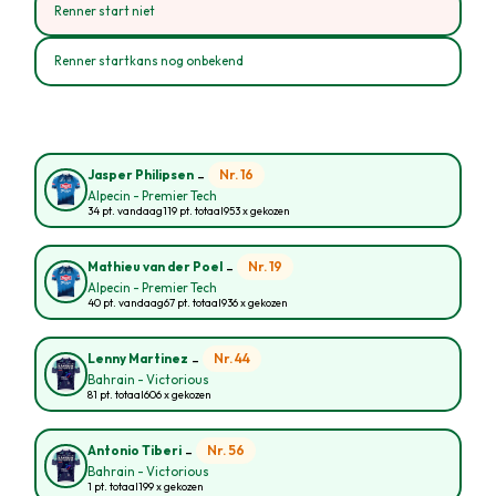
Renner start niet
Renner startkans nog onbekend
-
Nr. 16
Jasper Philipsen
Alpecin - Premier Tech
34 pt. vandaag
119 pt. totaal
953 x gekozen
-
Nr. 19
Mathieu van der Poel
Alpecin - Premier Tech
40 pt. vandaag
67 pt. totaal
936 x gekozen
-
Nr. 44
Lenny Martinez
Bahrain - Victorious
81 pt. totaal
606 x gekozen
-
Nr. 56
Antonio Tiberi
Bahrain - Victorious
1 pt. totaal
199 x gekozen