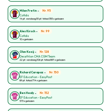
-
Nr. 95
Milan Fretin
Cofidis
14 pt. vandaag
55 pt. totaal
355 x gekozen
-
Nr. 99
Alex Kirsch
Cofidis
10 x gekozen
-
Nr. 128
Olav Kooij
Decathlon CMA CGM Team
22 pt. vandaag
106 pt. totaal
891 x gekozen
-
Nr. 150
Richard Carapaz
EF Education - EasyPost
89 pt. totaal
714 x gekozen
-
Nr. 152
Ben Healy
EF Education - EasyPost
573 x gekozen