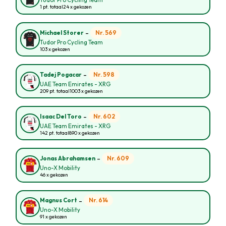
Tudor Pro Cycling Team
1 pt. totaal
24 x gekozen
-
Nr. 569
Michael Storer
Tudor Pro Cycling Team
103 x gekozen
-
Nr. 598
Tadej Pogacar
UAE Team Emirates - XRG
209 pt. totaal
1003 x gekozen
-
Nr. 602
Isaac Del Toro
UAE Team Emirates - XRG
142 pt. totaal
890 x gekozen
-
Nr. 609
Jonas Abrahamsen
Uno-X Mobility
46 x gekozen
-
Nr. 614
Magnus Cort
Uno-X Mobility
91 x gekozen