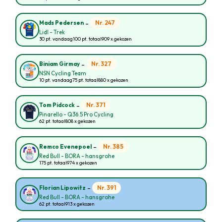
-
Nr. 247
Mads Pedersen
Lidl - Trek
30 pt. vandaag
100 pt. totaal
909 x gekozen
-
Nr. 327
Biniam Girmay
NSN Cycling Team
10 pt. vandaag
75 pt. totaal
880 x gekozen
-
Nr. 371
Tom Pidcock
Pinarello - Q36.5 Pro Cycling
62 pt. totaal
808 x gekozen
-
Nr. 385
Remco Evenepoel
Red Bull - BORA - hansgrohe
175 pt. totaal
974 x gekozen
-
Nr. 391
Florian Lipowitz
Red Bull - BORA - hansgrohe
62 pt. totaal
913 x gekozen