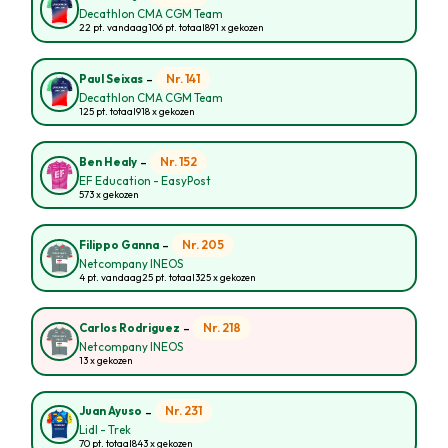
Decathlon CMA CGM Team
22 pt. vandaag
106 pt. totaal
891 x gekozen
-
Nr. 141
Paul Seixas
Decathlon CMA CGM Team
125 pt. totaal
918 x gekozen
-
Nr. 152
Ben Healy
EF Education - EasyPost
573 x gekozen
-
Nr. 205
Filippo Ganna
Netcompany INEOS
4 pt. vandaag
25 pt. totaal
325 x gekozen
-
Nr. 218
Carlos Rodriguez
Netcompany INEOS
13 x gekozen
-
Nr. 231
Juan Ayuso
Lidl - Trek
70 pt. totaal
843 x gekozen