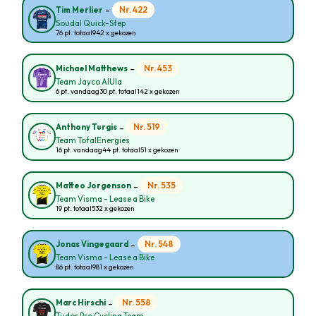
-
Nr. 422
Tim Merlier
Soudal Quick-Step
76 pt. totaal
942 x gekozen
-
Nr. 453
Michael Matthews
Team Jayco AlUla
6 pt. vandaag
30 pt. totaal
142 x gekozen
-
Nr. 519
Anthony Turgis
Team TotalEnergies
16 pt. vandaag
44 pt. totaal
51 x gekozen
-
Nr. 535
Matteo Jorgenson
Team Visma - Lease a Bike
19 pt. totaal
532 x gekozen
-
Nr. 548
Jonas Vingegaard
Team Visma - Lease a Bike
86 pt. totaal
981 x gekozen
-
Nr. 558
Marc Hirschi