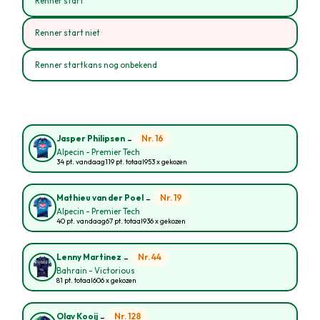
Renner start
Renner start niet
Renner startkans nog onbekend
-
Nr. 16
Jasper Philipsen
Alpecin - Premier Tech
34 pt. vandaag
119 pt. totaal
953 x gekozen
-
Nr. 19
Mathieu van der Poel
Alpecin - Premier Tech
40 pt. vandaag
67 pt. totaal
936 x gekozen
-
Nr. 44
Lenny Martinez
Bahrain - Victorious
81 pt. totaal
606 x gekozen
-
Nr. 128
Olav Kooij