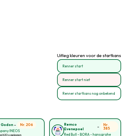
Uitleg kleuren voor de startkans
Renner start
Renner start niet
Renner startkans nog onbekend
-
Remco
Nr. 206
Nr.
n Godon
-
385
Evenepoel
pany INEOS
Red Bull - BORA - hansgrohe
aal
410 x gekozen