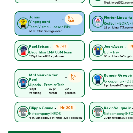
19 pt. totaal
532 x gek
Jonas
Nr.
Florian Lipowitz
-
548
Vingegaard
Red Bull - BORA -
Team Visma - Lease a Bike
62 pt. totaal
913 x gek
86 pt. totaal
981 x gekozen
-
-
Nr. 141
N
Paul Seixas
Juan Ayuso
Decathlon CMA CGM Team
Lidl - Trek
125 pt. totaal
918 x gekozen
70 pt. totaal
843 x gek
Mathieu van der
Nr.
Romain Gregoir
-
19
Poel
Groupama - FDJ 
Alpecin - Premier Tech
9 pt. totaal
487 x geko
40 pt.
67 pt.
936 x
vandaag
totaal
gekozen
-
Nr. 205
Filippo Ganna
Kevin Vauquelin
Netcompany INEOS
Netcompany INE
4 pt. vandaag
25 pt. totaal
325 x gekozen
20 pt. totaal
520 x ge