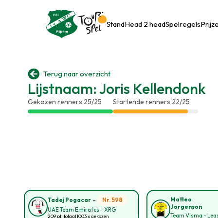
Stand
Head 2 head
Spelregels
Prijz

Terug naar overzicht
Lijstnaam: Joris Kellendonk
Gekozen renners 25/25
Startende renners 22/25
-
Matteo
Nr. 598
Tadej Pogacar
Jorgenson
UAE Team Emirates - XRG
Team Visma - Leas
209 pt. totaal
1003 x gekozen