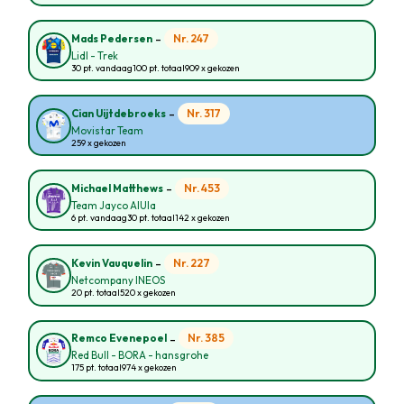
-
Nr. 247
Mads Pedersen
Lidl - Trek
30 pt. vandaag
100 pt. totaal
909 x gekozen
-
Nr. 317
Cian Uijtdebroeks
Movistar Team
259 x gekozen
-
Nr. 453
Michael Matthews
Team Jayco AlUla
6 pt. vandaag
30 pt. totaal
142 x gekozen
-
Nr. 227
Kevin Vauquelin
Netcompany INEOS
20 pt. totaal
520 x gekozen
-
Nr. 385
Remco Evenepoel
Red Bull - BORA - hansgrohe
175 pt. totaal
974 x gekozen