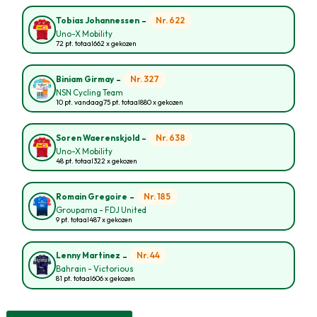
-
Nr. 622
Tobias Johannessen
Uno-X Mobility
72 pt. totaal
662 x gekozen
-
Nr. 327
Biniam Girmay
NSN Cycling Team
10 pt. vandaag
75 pt. totaal
880 x gekozen
-
Nr. 638
Soren Waerenskjold
Uno-X Mobility
48 pt. totaal
322 x gekozen
-
Nr. 185
Romain Gregoire
Groupama - FDJ United
9 pt. totaal
487 x gekozen
-
Nr. 44
Lenny Martinez
Bahrain - Victorious
81 pt. totaal
606 x gekozen