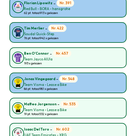
-
Nr. 391
Florian Lipowitz
Red Bull - BORA - hansgrohe
62 pt. totaal
913 x gekozen
-
Nr. 422
Tim Merlier
Soudal Quick-Step
76 pt. totaal
942 x gekozen
-
Nr. 457
Ben O’Connor
Team Jayco AlUla
193 x gekozen
-
Nr. 548
Jonas Vingegaard
Team Visma - Lease a Bike
86 pt. totaal
981 x gekozen
-
Nr. 535
Matteo Jorgenson
Team Visma - Lease a Bike
19 pt. totaal
532 x gekozen
-
Nr. 602
Isaac Del Toro
UAE Team Emirates - XRG