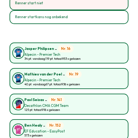
Renner start niet
Renner startkans nog onbekend
-
Nr. 16
Jasper Philipsen
Alpecin - Premier Tech
34 pt. vandaag
119 pt. totaal
953 x gekozen
-
Nr. 19
Mathieu van der Poel
Alpecin - Premier Tech
40 pt. vandaag
67 pt. totaal
936 x gekozen
-
Nr. 141
Paul Seixas
Decathlon CMA CGM Team
125 pt. totaal
918 x gekozen
-
Nr. 152
Ben Healy
EF Education - EasyPost
573 x gekozen