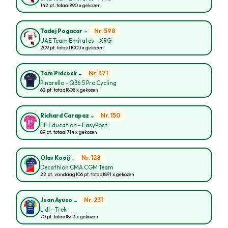
142 pt. totaal
890 x gekozen
-
Nr. 598
Tadej Pogacar
UAE Team Emirates - XRG
209 pt. totaal
1003 x gekozen
-
Nr. 371
Tom Pidcock
Pinarello - Q36.5 Pro Cycling
62 pt. totaal
808 x gekozen
-
Nr. 150
Richard Carapaz
EF Education - EasyPost
89 pt. totaal
714 x gekozen
-
Nr. 128
Olav Kooij
Decathlon CMA CGM Team
22 pt. vandaag
106 pt. totaal
891 x gekozen
-
Nr. 231
Juan Ayuso
Lidl - Trek
70 pt. totaal
843 x gekozen