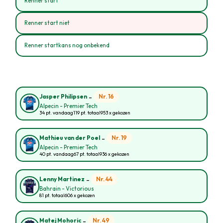
Renner start
Renner start niet
Renner startkans nog onbekend
-
Nr. 16
Jasper Philipsen
Alpecin - Premier Tech
34 pt. vandaag
119 pt. totaal
953 x gekozen
-
Nr. 19
Mathieu van der Poel
Alpecin - Premier Tech
40 pt. vandaag
67 pt. totaal
936 x gekozen
-
Nr. 44
Lenny Martinez
Bahrain - Victorious
81 pt. totaal
606 x gekozen
-
Nr. 49
Matej Mohoric