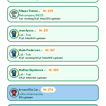
-
Nr. 205
Filippo Ganna
Netcompany INEOS
4 pt. vandaag
25 pt. totaal
325 x gekozen
-
Nr. 231
Juan Ayuso
Lidl - Trek
70 pt. totaal
843 x gekozen
-
Nr. 247
Mads Pedersen
Lidl - Trek
30 pt. vandaag
100 pt. totaal
909 x gekozen
-
Nr. 250
Mattias Skjelmose
Lidl - Trek
105 pt. totaal
462 x gekozen
-
Nr. 276
Arnaud De Lie
Lotto-Intermarche
393 x gekozen