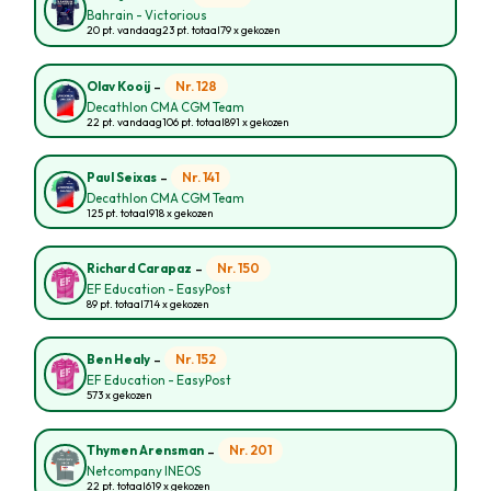
Bahrain - Victorious
20 pt. vandaag
23 pt. totaal
79 x gekozen
-
Nr. 128
Olav Kooij
Decathlon CMA CGM Team
22 pt. vandaag
106 pt. totaal
891 x gekozen
-
Nr. 141
Paul Seixas
Decathlon CMA CGM Team
125 pt. totaal
918 x gekozen
-
Nr. 150
Richard Carapaz
EF Education - EasyPost
89 pt. totaal
714 x gekozen
-
Nr. 152
Ben Healy
EF Education - EasyPost
573 x gekozen
-
Nr. 201
Thymen Arensman
Netcompany INEOS
22 pt. totaal
619 x gekozen