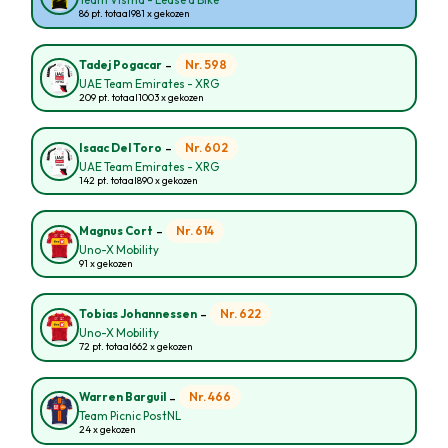
Team Visma - Lease a Bike
86 pt. totaal
981 x gekozen
-
Nr. 598
Tadej Pogacar
UAE Team Emirates - XRG
209 pt. totaal
1003 x gekozen
-
Nr. 602
Isaac Del Toro
UAE Team Emirates - XRG
142 pt. totaal
890 x gekozen
-
Nr. 614
Magnus Cort
Uno-X Mobility
91 x gekozen
-
Nr. 622
Tobias Johannessen
Uno-X Mobility
72 pt. totaal
662 x gekozen
-
Nr. 466
Warren Barguil
Team Picnic PostNL
24 x gekozen