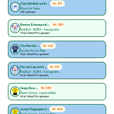
-
Nr. 317
Cian Uijtdebroeks
Movistar Team
259 x gekozen
-
Nr. 385
Remco Evenepoel
Red Bull - BORA - hansgrohe
175 pt. totaal
974 x gekozen
-
Nr. 422
Tim Merlier
Soudal Quick-Step
76 pt. totaal
942 x gekozen
-
Nr. 391
Florian Lipowitz
Red Bull - BORA - hansgrohe
62 pt. totaal
913 x gekozen
-
Nr. 539
Sepp Kuss
Team Visma - Lease a Bike
40 pt. totaal
126 x gekozen
-
Nr. 548
Jonas Vingegaard