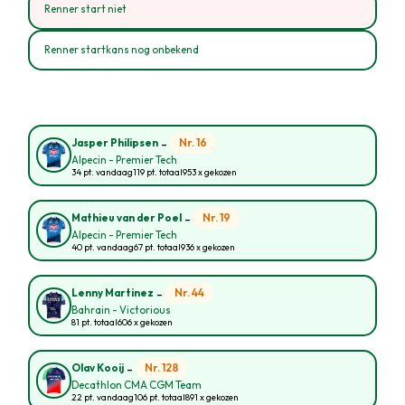
Renner start niet
Renner startkans nog onbekend
-
Nr. 16
Jasper Philipsen
Alpecin - Premier Tech
34 pt. vandaag
119 pt. totaal
953 x gekozen
-
Nr. 19
Mathieu van der Poel
Alpecin - Premier Tech
40 pt. vandaag
67 pt. totaal
936 x gekozen
-
Nr. 44
Lenny Martinez
Bahrain - Victorious
81 pt. totaal
606 x gekozen
-
Nr. 128
Olav Kooij
Decathlon CMA CGM Team
22 pt. vandaag
106 pt. totaal
891 x gekozen