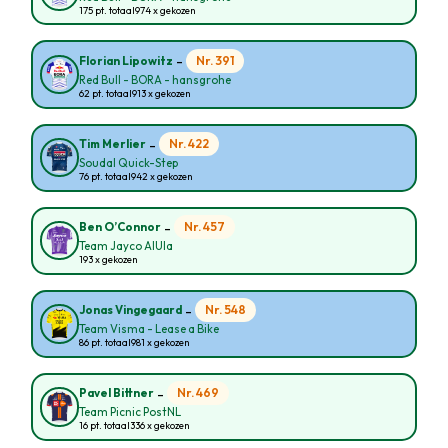
175 pt. totaal
974 x gekozen
-
Nr. 391
Florian Lipowitz
Red Bull - BORA - hansgrohe
62 pt. totaal
913 x gekozen
-
Nr. 422
Tim Merlier
Soudal Quick-Step
76 pt. totaal
942 x gekozen
-
Nr. 457
Ben O’Connor
Team Jayco AlUla
193 x gekozen
-
Nr. 548
Jonas Vingegaard
Team Visma - Lease a Bike
86 pt. totaal
981 x gekozen
-
Nr. 469
Pavel Bittner
Team Picnic PostNL
16 pt. totaal
336 x gekozen