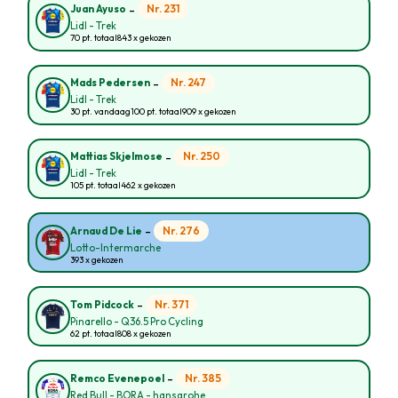
-
Nr. 231
Juan Ayuso
Lidl - Trek
70 pt. totaal
843 x gekozen
-
Nr. 247
Mads Pedersen
Lidl - Trek
30 pt. vandaag
100 pt. totaal
909 x gekozen
-
Nr. 250
Mattias Skjelmose
Lidl - Trek
105 pt. totaal
462 x gekozen
-
Nr. 276
Arnaud De Lie
Lotto-Intermarche
393 x gekozen
-
Nr. 371
Tom Pidcock
Pinarello - Q36.5 Pro Cycling
62 pt. totaal
808 x gekozen
-
Nr. 385
Remco Evenepoel
Red Bull - BORA - hansgrohe