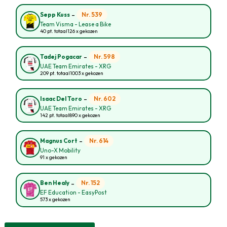
-
Nr. 539
Sepp Kuss
Team Visma - Lease a Bike
40 pt. totaal
126 x gekozen
-
Nr. 598
Tadej Pogacar
UAE Team Emirates - XRG
209 pt. totaal
1003 x gekozen
-
Nr. 602
Isaac Del Toro
UAE Team Emirates - XRG
142 pt. totaal
890 x gekozen
-
Nr. 614
Magnus Cort
Uno-X Mobility
91 x gekozen
-
Nr. 152
Ben Healy
EF Education - EasyPost
573 x gekozen