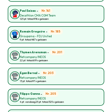
-
Nr. 141
Paul Seixas
Decathlon CMA CGM Team
125 pt. totaal
918 x gekozen
-
Nr. 185
Romain Gregoire
Groupama - FDJ United
9 pt. totaal
487 x gekozen
-
Nr. 201
Thymen Arensman
Netcompany INEOS
22 pt. totaal
619 x gekozen
-
Nr. 203
Egan Bernal
Netcompany INEOS
13 pt. totaal
97 x gekozen
-
Nr. 205
Filippo Ganna
Netcompany INEOS
4 pt. vandaag
25 pt. totaal
325 x gekozen