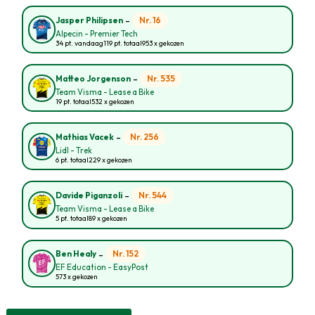
-
Nr. 16
Jasper Philipsen
Alpecin - Premier Tech
34 pt. vandaag
119 pt. totaal
953 x gekozen
-
Nr. 535
Matteo Jorgenson
Team Visma - Lease a Bike
19 pt. totaal
532 x gekozen
-
Nr. 256
Mathias Vacek
Lidl - Trek
6 pt. totaal
229 x gekozen
-
Nr. 544
Davide Piganzoli
Team Visma - Lease a Bike
5 pt. totaal
89 x gekozen
-
Nr. 152
Ben Healy
EF Education - EasyPost
573 x gekozen