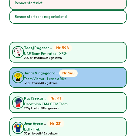
Renner start niet
Renner startkans nog onbekend
-
Nr. 598
Tadej Pogacar
UAE Team Emirates - XRG
209 pt. totaal
1003 x gekozen
-
Nr. 548
Jonas Vingegaard
Team Visma - Lease a Bike
86 pt. totaal
981 x gekozen
-
Nr. 141
Paul Seixas
Decathlon CMA CGM Team
125 pt. totaal
918 x gekozen
-
Nr. 231
Juan Ayuso
Lidl - Trek
70 pt. totaal
843 x gekozen