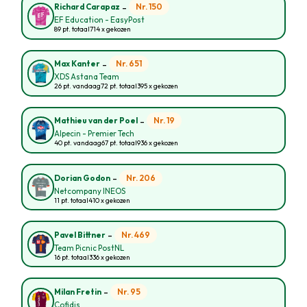
-
Nr. 150
Richard Carapaz
EF Education - EasyPost
89 pt. totaal
714 x gekozen
-
Nr. 651
Max Kanter
XDS Astana Team
26 pt. vandaag
72 pt. totaal
395 x gekozen
-
Nr. 19
Mathieu van der Poel
Alpecin - Premier Tech
40 pt. vandaag
67 pt. totaal
936 x gekozen
-
Nr. 206
Dorian Godon
Netcompany INEOS
11 pt. totaal
410 x gekozen
-
Nr. 469
Pavel Bittner
Team Picnic PostNL
16 pt. totaal
336 x gekozen
-
Nr. 95
Milan Fretin
Cofidis