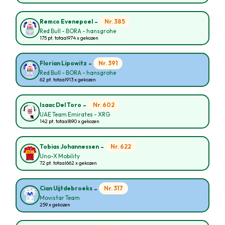
-
Nr. 385
Remco Evenepoel
Red Bull - BORA - hansgrohe
175 pt. totaal
974 x gekozen
-
Nr. 391
Florian Lipowitz
Red Bull - BORA - hansgrohe
62 pt. totaal
913 x gekozen
-
Nr. 602
Isaac Del Toro
UAE Team Emirates - XRG
142 pt. totaal
890 x gekozen
-
Nr. 622
Tobias Johannessen
Uno-X Mobility
72 pt. totaal
662 x gekozen
-
Nr. 317
Cian Uijtdebroeks
Movistar Team
259 x gekozen