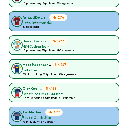
14 pt. vandaag
55 pt. totaal
355 x gekozen
-
Nr. 276
Arnaud De Lie
Lotto-Intermarche
393 x gekozen
-
Nr. 327
Biniam Girmay
NSN Cycling Team
10 pt. vandaag
75 pt. totaal
880 x gekozen
-
Nr. 247
Mads Pedersen
Lidl - Trek
30 pt. vandaag
100 pt. totaal
909 x gekozen
-
Nr. 128
Olav Kooij
Decathlon CMA CGM Team
22 pt. vandaag
106 pt. totaal
891 x gekozen
-
Nr. 422
Tim Merlier
Soudal Quick-Step
76 pt. totaal
942 x gekozen