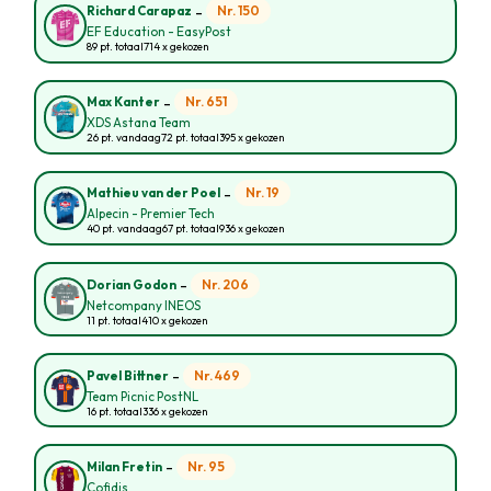
-
Nr. 150
Richard Carapaz
EF Education - EasyPost
89 pt. totaal
714 x gekozen
-
Nr. 651
Max Kanter
XDS Astana Team
26 pt. vandaag
72 pt. totaal
395 x gekozen
-
Nr. 19
Mathieu van der Poel
Alpecin - Premier Tech
40 pt. vandaag
67 pt. totaal
936 x gekozen
-
Nr. 206
Dorian Godon
Netcompany INEOS
11 pt. totaal
410 x gekozen
-
Nr. 469
Pavel Bittner
Team Picnic PostNL
16 pt. totaal
336 x gekozen
-
Nr. 95
Milan Fretin
Cofidis