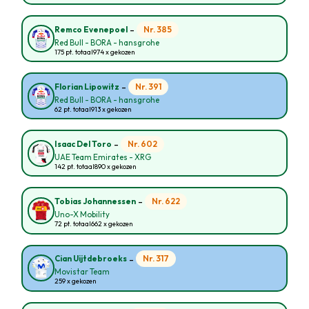
-
Nr. 385
Remco Evenepoel
Red Bull - BORA - hansgrohe
175 pt. totaal
974 x gekozen
-
Nr. 391
Florian Lipowitz
Red Bull - BORA - hansgrohe
62 pt. totaal
913 x gekozen
-
Nr. 602
Isaac Del Toro
UAE Team Emirates - XRG
142 pt. totaal
890 x gekozen
-
Nr. 622
Tobias Johannessen
Uno-X Mobility
72 pt. totaal
662 x gekozen
-
Nr. 317
Cian Uijtdebroeks
Movistar Team
259 x gekozen