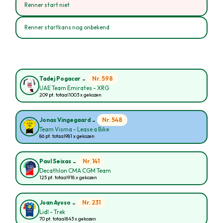
Renner start niet
Renner startkans nog onbekend
-
Nr. 598
Tadej Pogacar
UAE Team Emirates - XRG
209 pt. totaal
1003 x gekozen
-
Nr. 548
Jonas Vingegaard
Team Visma - Lease a Bike
86 pt. totaal
981 x gekozen
-
Nr. 141
Paul Seixas
Decathlon CMA CGM Team
125 pt. totaal
918 x gekozen
-
Nr. 231
Juan Ayuso
Lidl - Trek
70 pt. totaal
843 x gekozen