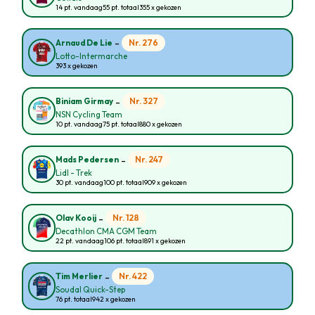
14 pt. vandaag
55 pt. totaal
355 x gekozen
-
Nr. 276
Arnaud De Lie
Lotto-Intermarche
393 x gekozen
-
Nr. 327
Biniam Girmay
NSN Cycling Team
10 pt. vandaag
75 pt. totaal
880 x gekozen
-
Nr. 247
Mads Pedersen
Lidl - Trek
30 pt. vandaag
100 pt. totaal
909 x gekozen
-
Nr. 128
Olav Kooij
Decathlon CMA CGM Team
22 pt. vandaag
106 pt. totaal
891 x gekozen
-
Nr. 422
Tim Merlier
Soudal Quick-Step
76 pt. totaal
942 x gekozen