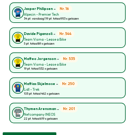
-
Nr. 16
Jasper Philipsen
Alpecin - Premier Tech
34 pt. vandaag
119 pt. totaal
953 x gekozen
-
Nr. 544
Davide Piganzoli
Team Visma - Lease a Bike
5 pt. totaal
89 x gekozen
-
Nr. 535
Matteo Jorgenson
Team Visma - Lease a Bike
19 pt. totaal
532 x gekozen
-
Nr. 250
Mattias Skjelmose
Lidl - Trek
105 pt. totaal
462 x gekozen
-
Nr. 201
Thymen Arensman
Netcompany INEOS
22 pt. totaal
619 x gekozen