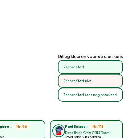
Uitleg kleuren voor de startkans
Renner start
Renner start niet
Renner startkans nog onbekend
-
-
Nr. 96
Nr. 141
girre
Paul Seixas
Decathlon CMA CGM Team
ozen
125 pt. totaal
918 x gekozen