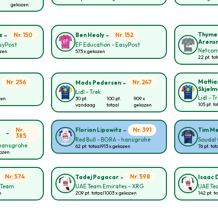
gekozen
-
-
Thyme
Nr. 150
Nr. 152
z
Ben Healy
Arens
asyPost
EF Education - EasyPost
Netcom
ozen
573 x gekozen
22 pt. to
-
-
Mattia
Nr. 256
Nr. 247
Mads Pedersen
Skjelm
Lidl - Trek
Lidl - T
zen
30 pt.
100 pt.
909 x
105 pt. to
vandaag
totaal
gekozen
-
Nr.
Nr. 391
Florian Lipowitz
Tim Me
-
385
Red Bull - BORA - hansgrohe
Soudal 
 hansgrohe
62 pt. totaal
913 x gekozen
76 pt. tot
kozen
-
-
Nr. 574
Nr. 598
Tadej Pogacar
Isaac 
g Team
UAE Team Emirates - XRG
UAE Te
n
209 pt. totaal
1003 x gekozen
142 pt. to