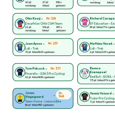
40 pt.
67 pt.
936 x
vandaag
totaal
vandaag
totaal
gekozen
-
Nr. 128
Olav Kooij
Richard Carapa
Decathlon CMA CGM Team
EF Education - E
22 pt.
106 pt.
891 x
89 pt. totaal
714 x gek
vandaag
totaal
gekozen
-
Nr. 231
Juan Ayuso
Mathias Vacek
Lidl - Trek
Lidl - Trek
70 pt. totaal
843 x gekozen
6 pt. totaal
229 x geko
-
Remco
Nr. 371
Tom Pidcock
Evenepoel
Pinarello - Q36.5 Pro Cycling
Red Bull - BORA -
62 pt. totaal
808 x gekozen
175 pt. totaal
974 x ge
Jonas
Nr.
Yannis Voisard
-
548
Vingegaard
Tudor Pro Cyclin
Team Visma - Lease a Bike
11 pt. totaal
9 x gekoze
86 pt. totaal
981 x gekozen