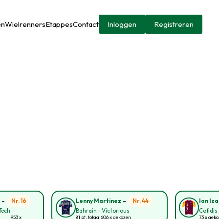
en
Wielrenners
Etappes
Contact
Inloggen
Registreren
-
-
Nr. 16
Nr. 44
n
Lenny Martinez
Ion Iza
Tech
Bahrain - Victorious
Cofidis
953 x
81 pt. totaal
606 x gekozen
73 x gek