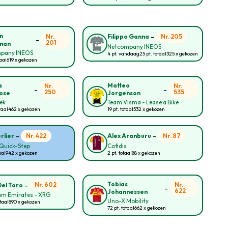
-
n
Nr.
Nr. 205
Filippo Ganna
-
201
man
Netcompany INEOS
pany INEOS
4 pt. vandaag
25 pt. totaal
325 x gekozen
taal
619 x gekozen
s
Matteo
Nr.
Nr.
-
-
250
535
ose
Jorgenson
rek
Team Visma - Lease a Bike
taal
462 x gekozen
19 pt. totaal
532 x gekozen
-
-
Nr. 422
Nr. 87
rlier
Alex Aranburu
Quick-Step
Cofidis
aal
942 x gekozen
2 pt. totaal
88 x gekozen
-
Tobias
Nr. 602
Nr.
Del Toro
-
622
Johannessen
am Emirates - XRG
Uno-X Mobility
taal
890 x gekozen
72 pt. totaal
662 x gekozen