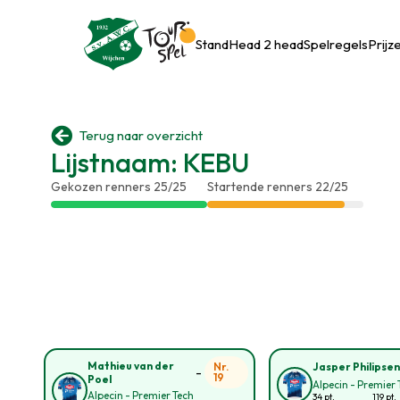
Stand
Head 2 head
Spelregels
Prijz

Terug naar overzicht
Lijstnaam: KEBU
Gekozen renners 25/25
Startende renners 22/25
Mathieu van der
Nr.
Jasper Philipse
-
19
Poel
Alpecin - Premier 
Alpecin - Premier Tech
34 pt.
119 pt.