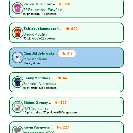
-
Nr. 150
Richard Carapaz
EF Education - EasyPost
89 pt. totaal
714 x gekozen
-
Nr. 622
Tobias Johannessen
Uno-X Mobility
72 pt. totaal
662 x gekozen
-
Nr. 317
Cian Uijtdebroeks
Movistar Team
259 x gekozen
-
Nr. 44
Lenny Martinez
Bahrain - Victorious
81 pt. totaal
606 x gekozen
-
Nr. 327
Biniam Girmay
NSN Cycling Team
10 pt. vandaag
75 pt. totaal
880 x gekozen
-
Nr. 227
Kevin Vauquelin