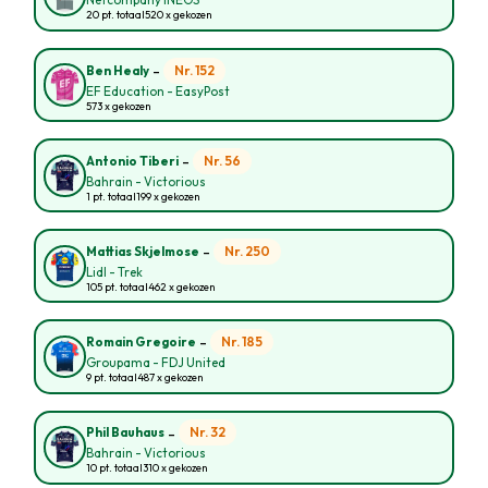
Netcompany INEOS
20 pt. totaal
520 x gekozen
-
Nr. 152
Ben Healy
EF Education - EasyPost
573 x gekozen
-
Nr. 56
Antonio Tiberi
Bahrain - Victorious
1 pt. totaal
199 x gekozen
-
Nr. 250
Mattias Skjelmose
Lidl - Trek
105 pt. totaal
462 x gekozen
-
Nr. 185
Romain Gregoire
Groupama - FDJ United
9 pt. totaal
487 x gekozen
-
Nr. 32
Phil Bauhaus
Bahrain - Victorious
10 pt. totaal
310 x gekozen