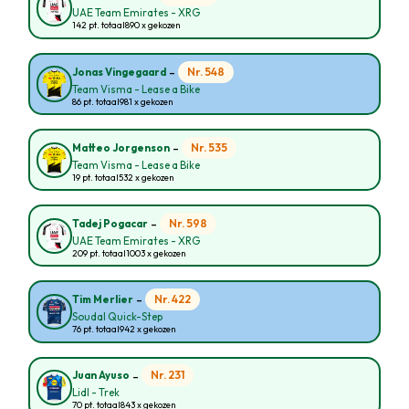
UAE Team Emirates - XRG
142 pt. totaal
890 x gekozen
-
Nr. 548
Jonas Vingegaard
Team Visma - Lease a Bike
86 pt. totaal
981 x gekozen
-
Nr. 535
Matteo Jorgenson
Team Visma - Lease a Bike
19 pt. totaal
532 x gekozen
-
Nr. 598
Tadej Pogacar
UAE Team Emirates - XRG
209 pt. totaal
1003 x gekozen
-
Nr. 422
Tim Merlier
Soudal Quick-Step
76 pt. totaal
942 x gekozen
-
Nr. 231
Juan Ayuso
Lidl - Trek
70 pt. totaal
843 x gekozen