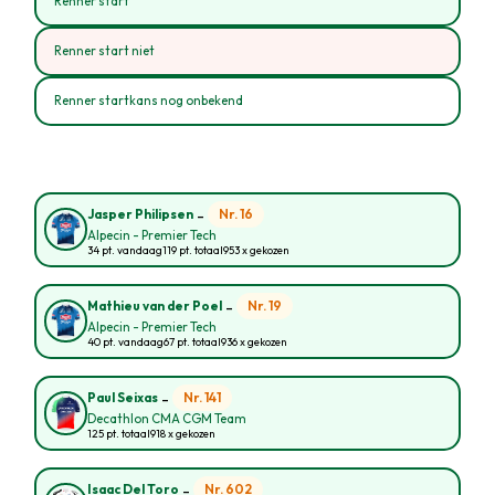
Renner start
Renner start niet
Renner startkans nog onbekend
-
Nr. 16
Jasper Philipsen
Alpecin - Premier Tech
34 pt. vandaag
119 pt. totaal
953 x gekozen
-
Nr. 19
Mathieu van der Poel
Alpecin - Premier Tech
40 pt. vandaag
67 pt. totaal
936 x gekozen
-
Nr. 141
Paul Seixas
Decathlon CMA CGM Team
125 pt. totaal
918 x gekozen
-
Nr. 602
Isaac Del Toro