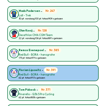
-
Nr. 247
Mads Pedersen
Lidl - Trek
30 pt. vandaag
100 pt. totaal
909 x gekozen
-
Nr. 128
Olav Kooij
Decathlon CMA CGM Team
22 pt. vandaag
106 pt. totaal
891 x gekozen
-
Nr. 385
Remco Evenepoel
Red Bull - BORA - hansgrohe
175 pt. totaal
974 x gekozen
-
Nr. 391
Florian Lipowitz
Red Bull - BORA - hansgrohe
62 pt. totaal
913 x gekozen
-
Nr. 371
Tom Pidcock
Pinarello - Q36.5 Pro Cycling
62 pt. totaal
808 x gekozen