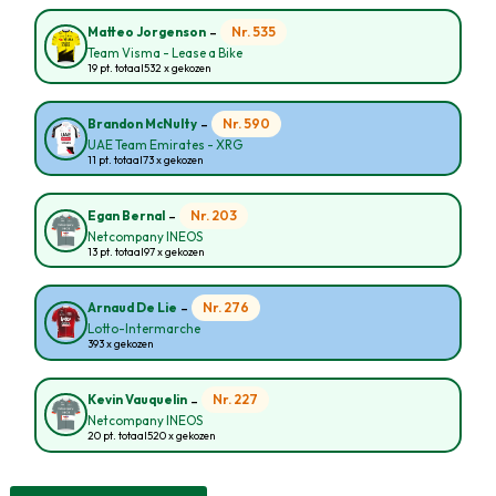
-
Nr. 535
Matteo Jorgenson
Team Visma - Lease a Bike
19 pt. totaal
532 x gekozen
-
Nr. 590
Brandon McNulty
UAE Team Emirates - XRG
11 pt. totaal
73 x gekozen
-
Nr. 203
Egan Bernal
Netcompany INEOS
13 pt. totaal
97 x gekozen
-
Nr. 276
Arnaud De Lie
Lotto-Intermarche
393 x gekozen
-
Nr. 227
Kevin Vauquelin
Netcompany INEOS
20 pt. totaal
520 x gekozen