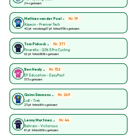
24 x gekozen
-
Nr. 19
Mathieu van der Poel
Alpecin - Premier Tech
40 pt. vandaag
67 pt. totaal
936 x gekozen
-
Nr. 371
Tom Pidcock
Pinarello - Q36.5 Pro Cycling
62 pt. totaal
808 x gekozen
-
Nr. 152
Ben Healy
EF Education - EasyPost
573 x gekozen
-
Nr. 249
Quinn Simmons
Lidl - Trek
23 pt. totaal
84 x gekozen
-
Nr. 44
Lenny Martinez
Bahrain - Victorious
81 pt. totaal
606 x gekozen