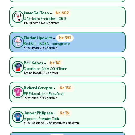
-
Nr. 602
Isaac Del Toro
UAE Team Emirates - XRG
142 pt. totaal
890 x gekozen
-
Nr. 391
Florian Lipowitz
Red Bull - BORA - hansgrohe
62 pt. totaal
913 x gekozen
-
Nr. 141
Paul Seixas
Decathlon CMA CGM Team
125 pt. totaal
918 x gekozen
-
Nr. 150
Richard Carapaz
EF Education - EasyPost
89 pt. totaal
714 x gekozen
-
Nr. 16
Jasper Philipsen
Alpecin - Premier Tech
34 pt. vandaag
119 pt. totaal
953 x gekozen