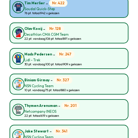
-
Nr. 422
Tim Merlier
Soudal Quick-Step
76 pt. totaal
942 x gekozen
-
Nr. 128
Olav Kooij
Decathlon CMA CGM Team
22 pt. vandaag
106 pt. totaal
891 x gekozen
-
Nr. 247
Mads Pedersen
Lidl - Trek
30 pt. vandaag
100 pt. totaal
909 x gekozen
-
Nr. 327
Biniam Girmay
NSN Cycling Team
10 pt. vandaag
75 pt. totaal
880 x gekozen
-
Nr. 201
Thymen Arensman
Netcompany INEOS
22 pt. totaal
619 x gekozen
-
Nr. 341
Jake Stewart
NSN Cycling Team