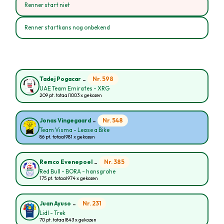
Renner start niet
Renner startkans nog onbekend
-
Nr. 598
Tadej Pogacar
UAE Team Emirates - XRG
209 pt. totaal
1003 x gekozen
-
Nr. 548
Jonas Vingegaard
Team Visma - Lease a Bike
86 pt. totaal
981 x gekozen
-
Nr. 385
Remco Evenepoel
Red Bull - BORA - hansgrohe
175 pt. totaal
974 x gekozen
-
Nr. 231
Juan Ayuso
Lidl - Trek
70 pt. totaal
843 x gekozen