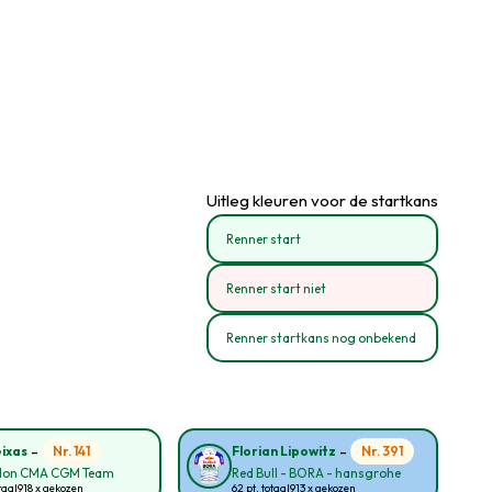
Uitleg kleuren voor de startkans
Renner start
Renner start niet
Renner startkans nog onbekend
-
-
Nr. 141
Nr. 391
eixas
Florian Lipowitz
lon CMA CGM Team
Red Bull - BORA - hansgrohe
taal
918 x gekozen
62 pt. totaal
913 x gekozen