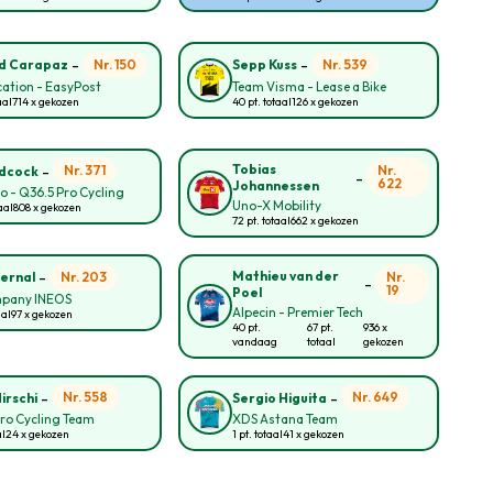
-
-
Nr. 150
Nr. 539
d Carapaz
Sepp Kuss
ation - EasyPost
Team Visma - Lease a Bike
aal
714 x gekozen
40 pt. totaal
126 x gekozen
-
Tobias
Nr. 371
Nr.
idcock
-
622
Johannessen
lo - Q36.5 Pro Cycling
Uno-X Mobility
aal
808 x gekozen
72 pt. totaal
662 x gekozen
-
Mathieu van der
Nr. 203
Nr.
ernal
-
19
Poel
pany INEOS
Alpecin - Premier Tech
aal
97 x gekozen
40 pt.
67 pt.
936 x
vandaag
totaal
gekozen
-
-
Nr. 558
Nr. 649
irschi
Sergio Higuita
ro Cycling Team
XDS Astana Team
al
24 x gekozen
1 pt. totaal
41 x gekozen