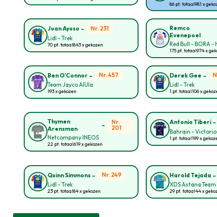
86 pt. totaal
981 x gek
-
Remco
Nr. 231
Juan Ayuso
Evenepoel
Lidl - Trek
Red Bull - BORA -
70 pt. totaal
843 x gekozen
175 pt. totaal
974 x ge
-
-
Nr. 457
N
Ben O’Connor
Derek Gee
Team Jayco AlUla
Lidl - Trek
193 x gekozen
1 pt. totaal
106 x geko
Thymen
Nr.
Antonio Tiberi
-
201
Arensman
Bahrain - Victori
Netcompany INEOS
1 pt. totaal
199 x gekoz
22 pt. totaal
619 x gekozen
-
Nr. 249
Quinn Simmons
Harold Tejada
Lidl - Trek
XDS Astana Team
23 pt. totaal
84 x gekozen
29 pt. totaal
44 x geko