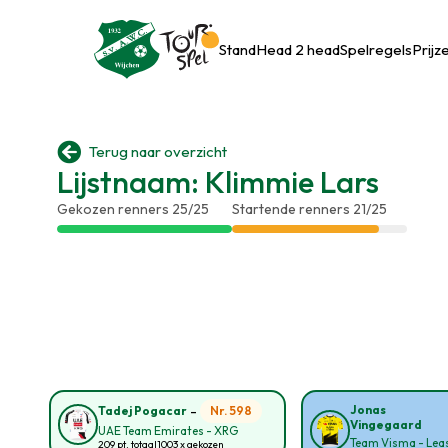
Stand
Head 2 head
Spelregels
Prijz

Terug naar overzicht
Lijstnaam: Klimmie Lars
Gekozen renners 25/25
Startende renners 21/25
-
Jonas
Nr. 598
Tadej Pogacar
Vingegaard
UAE Team Emirates - XRG
Team Visma - Leas
209 pt. totaal
1003 x gekozen