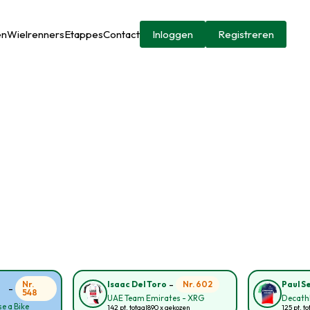
en
Wielrenners
Etappes
Contact
Inloggen
Registreren
-
Nr.
Nr. 602
Isaac Del Toro
Paul S
-
548
UAE Team Emirates - XRG
Decath
e a Bike
142 pt. totaal
890 x gekozen
125 pt. to