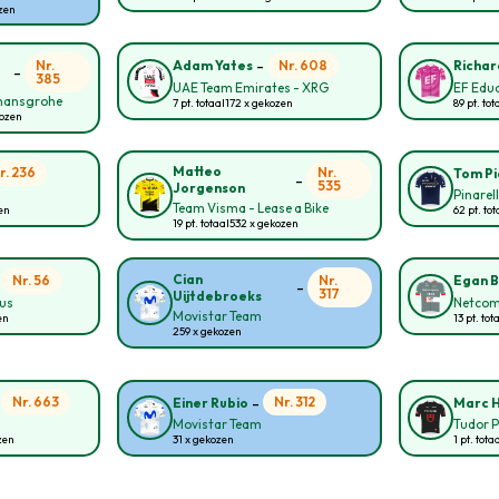
ozen
-
Nr.
Nr. 608
Adam Yates
Richar
-
385
UAE Team Emirates - XRG
EF Educ
 hansgrohe
7 pt. totaal
172 x gekozen
89 pt. tot
kozen
Matteo
r. 236
Nr.
Tom P
-
535
Jorgenson
Pinarel
Team Visma - Lease a Bike
zen
62 pt. tot
19 pt. totaal
532 x gekozen
-
Cian
Nr. 56
Nr.
Egan B
-
317
Uijtdebroeks
ous
Netcom
Movistar Team
en
13 pt. tot
259 x gekozen
-
-
Nr. 663
Nr. 312
Einer Rubio
Marc H
Movistar Team
Tudor P
zen
31 x gekozen
1 pt. tota