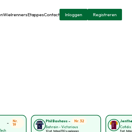
en
Wielrenners
Etappes
Contact
Inloggen
Registreren
-
Nr.
Nr. 32
Phil Bauhaus
Jenthe
-
19
Bahrain - Victorious
Cofidis
Tech
10 pt. totaal
310 x gekozen
3 pt. tota