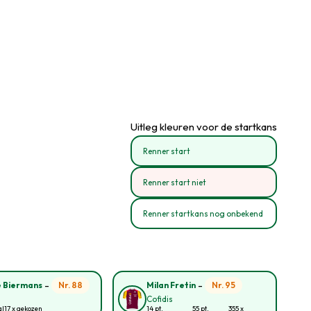
Uitleg kleuren voor de startkans
Renner start
Renner start niet
Renner startkans nog onbekend
-
-
Nr. 88
Nr. 95
 Biermans
Milan Fretin
Cofidis
al
17 x gekozen
14 pt.
55 pt.
355 x