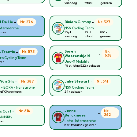
vandaag
totaal
gekozen
-
-
Nr. 276
Nr. 327
 De Lie
Biniam Girmay
Intermarche
NSN Cycling Team
kozen
10 pt.
75 pt.
880 x
vandaag
totaal
gekozen
-
Soren
Nr. 573
Nr.
 Trentin
-
638
Waerenskjold
ro Cycling Team
Uno-X Mobility
zen
48 pt. totaal
322 x gekozen
-
-
Nr. 387
Nr. 341
Van Gils
Jake Stewart
l - BORA - hansgrohe
NSN Cycling Team
aal
109 x gekozen
24 x gekozen
-
Jenno
Nr. 614
Nr.
s Cort
-
262
Berckmoes
obility
Lotto-Intermarche
zen
8 pt. totaal
43 x gekozen