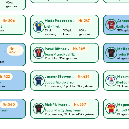
936 x
gekozen
-
Nr. 206
Nr. 247
Mads Pedersen
Arnaud
OS
Lidl - Trek
Lotto-
ozen
30 pt.
100 pt.
909 x
393 x ge
vandaag
totaal
gekozen
-
Nr.
Nr. 469
Pavel Bittner
Matteo
-
437
Team Picnic PostNL
Tudor P
16 pt. totaal
336 x gekozen
61 x geko
ozen
-
Nr. 422
Nr. 429
Jasper Stuyven
Maxim 
p
Soudal Quick-Step
Red Bul
ozen
8 pt. vandaag
10 pt. totaal
79 x gekozen
13 pt. tot
-
Nr. 560
Nr. 567
Rick Pluimers
Magnu
g Team
Tudor Pro Cycling Team
Uno-X M
18 pt. vandaag
50 pt. totaal
34 x gekozen
91 x geko