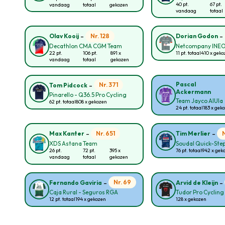
40 pt.
67 pt.
vandaag
totaal
gekozen
vandaag
totaal
-
-
Nr. 128
Olav Kooij
Dorian Godon
Decathlon CMA CGM Team
Netcompany INE
22 pt.
106 pt.
891 x
11 pt. totaal
410 x gek
vandaag
totaal
gekozen
-
Pascal
Nr. 371
Tom Pidcock
Ackermann
Pinarello - Q36.5 Pro Cycling
Team Jayco AlUla
62 pt. totaal
808 x gekozen
24 pt. totaal
183 x gek
-
-
Nr. 651
Max Kanter
Tim Merlier
XDS Astana Team
Soudal Quick-Ste
26 pt.
72 pt.
395 x
76 pt. totaal
942 x gek
vandaag
totaal
gekozen
-
-
Nr. 69
Fernando Gaviria
Arvid de Kleijn
Caja Rural - Seguros RGA
Tudor Pro Cyclin
12 pt. totaal
194 x gekozen
128 x gekozen