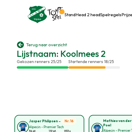
Stand
Head 2 head
Spelregels
Prijz

Terug naar overzicht
Lijstnaam: Koolmees 2
Gekozen renners 25/25
Startende renners 18/25
-
Mathieu van der
Nr. 16
Jasper Philipsen
Poel
Alpecin - Premier Tech
Alpecin - Premier 
34 pt.
119 pt.
953 x