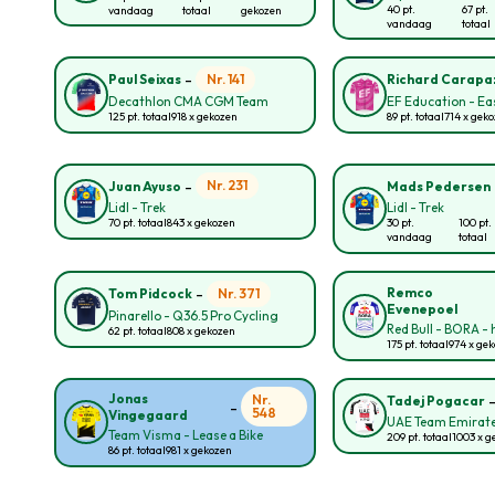
40 pt.
67 pt.
vandaag
totaal
gekozen
vandaag
totaal
-
Nr. 141
Paul Seixas
Richard Carapa
Decathlon CMA CGM Team
EF Education - E
125 pt. totaal
918 x gekozen
89 pt. totaal
714 x gek
-
Nr. 231
Juan Ayuso
Mads Pedersen
Lidl - Trek
Lidl - Trek
70 pt. totaal
843 x gekozen
30 pt.
100 pt.
vandaag
totaal
-
Remco
Nr. 371
Tom Pidcock
Evenepoel
Pinarello - Q36.5 Pro Cycling
Red Bull - BORA -
62 pt. totaal
808 x gekozen
175 pt. totaal
974 x ge
Jonas
Nr.
Tadej Pogacar
-
548
Vingegaard
UAE Team Emirate
Team Visma - Lease a Bike
209 pt. totaal
1003 x g
86 pt. totaal
981 x gekozen