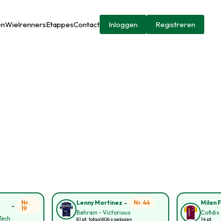
en
Wielrenners
Etappes
Contact
Inloggen
Registreren
-
Nr.
Nr. 44
Lenny Martinez
Milan F
-
19
Bahrain - Victorious
Cofidis
Tech
81 pt. totaal
606 x gekozen
14 pt.