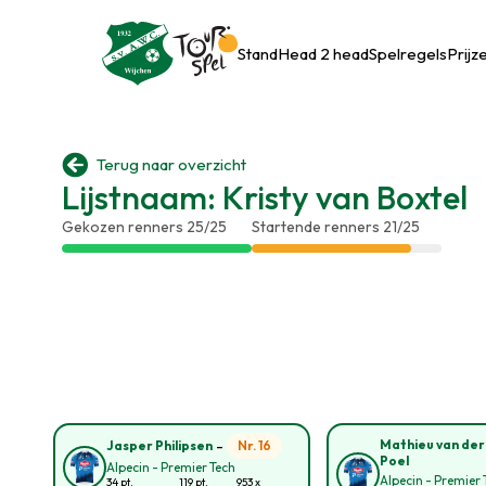
Stand
Head 2 head
Spelregels
Prijz

Terug naar overzicht
Lijstnaam: Kristy van Boxtel
Gekozen renners 25/25
Startende renners 21/25
-
Mathieu van der
Nr. 16
Jasper Philipsen
Poel
Alpecin - Premier Tech
Alpecin - Premier 
34 pt.
119 pt.
953 x