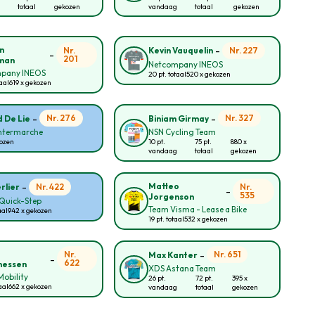
totaal
gekozen
vandaag
totaal
gekozen
-
n
Nr.
Nr. 227
Kevin Vauquelin
-
201
man
Netcompany INEOS
pany INEOS
20 pt. totaal
520 x gekozen
taal
619 x gekozen
-
-
Nr. 276
Nr. 327
 De Lie
Biniam Girmay
Intermarche
NSN Cycling Team
kozen
10 pt.
75 pt.
880 x
vandaag
totaal
gekozen
-
Matteo
Nr. 422
Nr.
rlier
-
535
Jorgenson
Quick-Step
Team Visma - Lease a Bike
aal
942 x gekozen
19 pt. totaal
532 x gekozen
-
Nr.
Nr. 651
Max Kanter
-
622
nessen
XDS Astana Team
obility
26 pt.
72 pt.
395 x
aal
662 x gekozen
vandaag
totaal
gekozen