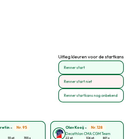
Uitleg kleuren voor de startkans
Renner start
Renner start niet
Renner startkans nog onbekend
-
-
Nr. 95
Nr. 128
retin
Olav Kooij
Decathlon CMA CGM Team
55 pt.
355 x
22 pt.
106 pt.
891 x