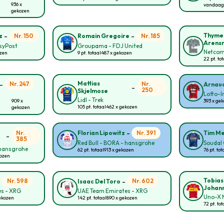
936 x
vandaag
gekozen
-
-
Thyme
Nr. 150
Nr. 185
z
Romain Gregoire
Arens
asyPost
Groupama - FDJ United
Netcom
ozen
9 pt. totaal
487 x gekozen
22 pt. to
-
Mattias
Nr. 247
Nr.
Arnaud
-
250
Skjelmose
Lotto-
Lidl - Trek
909 x
393 x ge
105 pt. totaal
462 x gekozen
gekozen
-
Nr.
Nr. 391
Florian Lipowitz
Tim Me
-
385
Red Bull - BORA - hansgrohe
Soudal 
 hansgrohe
62 pt. totaal
913 x gekozen
76 pt. tot
kozen
-
-
Tobias
Nr. 598
Nr. 602
Isaac Del Toro
Johan
s - XRG
UAE Team Emirates - XRG
Uno-X M
ekozen
142 pt. totaal
890 x gekozen
72 pt. tot