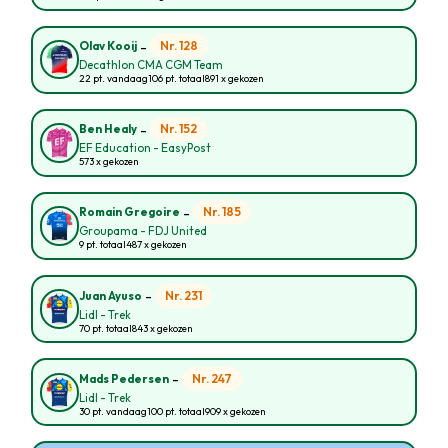
-
Nr. 128
Olav Kooij
Decathlon CMA CGM Team
22 pt. vandaag
106 pt. totaal
891 x gekozen
-
Nr. 152
Ben Healy
EF Education - EasyPost
573 x gekozen
-
Nr. 185
Romain Gregoire
Groupama - FDJ United
9 pt. totaal
487 x gekozen
-
Nr. 231
Juan Ayuso
Lidl - Trek
70 pt. totaal
843 x gekozen
-
Nr. 247
Mads Pedersen
Lidl - Trek
30 pt. vandaag
100 pt. totaal
909 x gekozen