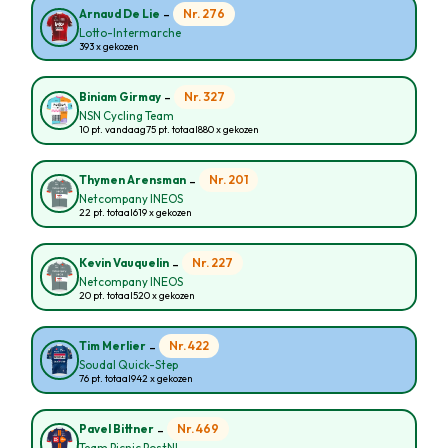
-
Nr. 276
Arnaud De Lie
Lotto-Intermarche
393 x gekozen
-
Nr. 327
Biniam Girmay
NSN Cycling Team
10 pt. vandaag
75 pt. totaal
880 x gekozen
-
Nr. 201
Thymen Arensman
Netcompany INEOS
22 pt. totaal
619 x gekozen
-
Nr. 227
Kevin Vauquelin
Netcompany INEOS
20 pt. totaal
520 x gekozen
-
Nr. 422
Tim Merlier
Soudal Quick-Step
76 pt. totaal
942 x gekozen
-
Nr. 469
Pavel Bittner