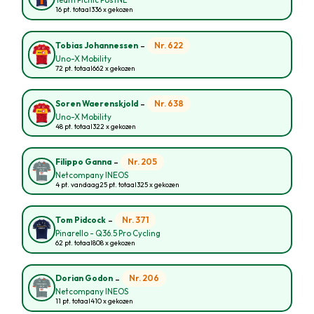
Team Picnic PostNL
16 pt. totaal
336 x gekozen
-
Nr. 622
Tobias Johannessen
Uno-X Mobility
72 pt. totaal
662 x gekozen
-
Nr. 638
Soren Waerenskjold
Uno-X Mobility
48 pt. totaal
322 x gekozen
-
Nr. 205
Filippo Ganna
Netcompany INEOS
4 pt. vandaag
25 pt. totaal
325 x gekozen
-
Nr. 371
Tom Pidcock
Pinarello - Q36.5 Pro Cycling
62 pt. totaal
808 x gekozen
-
Nr. 206
Dorian Godon
Netcompany INEOS
11 pt. totaal
410 x gekozen