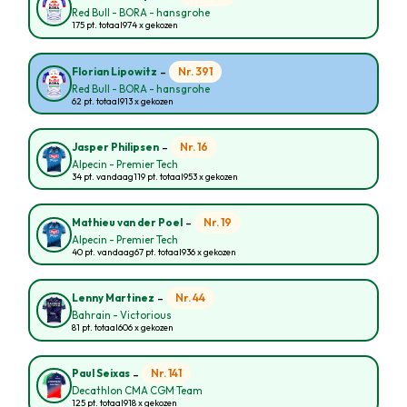
Red Bull - BORA - hansgrohe
175 pt. totaal
974 x gekozen
-
Nr. 391
Florian Lipowitz
Red Bull - BORA - hansgrohe
62 pt. totaal
913 x gekozen
-
Nr. 16
Jasper Philipsen
Alpecin - Premier Tech
34 pt. vandaag
119 pt. totaal
953 x gekozen
-
Nr. 19
Mathieu van der Poel
Alpecin - Premier Tech
40 pt. vandaag
67 pt. totaal
936 x gekozen
-
Nr. 44
Lenny Martinez
Bahrain - Victorious
81 pt. totaal
606 x gekozen
-
Nr. 141
Paul Seixas
Decathlon CMA CGM Team
125 pt. totaal
918 x gekozen