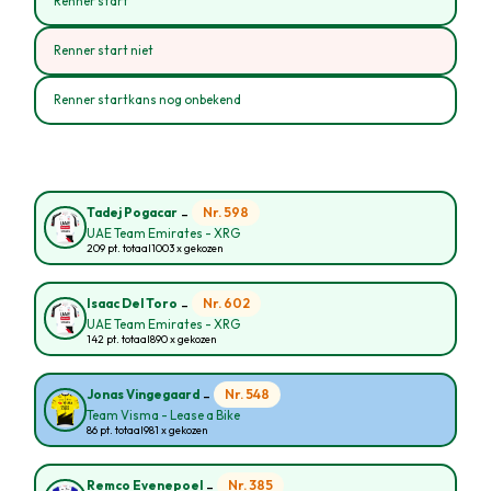
Renner start
Renner start niet
Renner startkans nog onbekend
-
Nr. 598
Tadej Pogacar
UAE Team Emirates - XRG
209 pt. totaal
1003 x gekozen
-
Nr. 602
Isaac Del Toro
UAE Team Emirates - XRG
142 pt. totaal
890 x gekozen
-
Nr. 548
Jonas Vingegaard
Team Visma - Lease a Bike
86 pt. totaal
981 x gekozen
-
Nr. 385
Remco Evenepoel