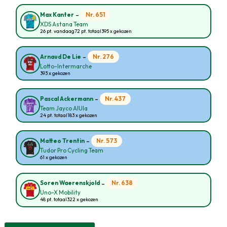
-
Nr. 651
Max Kanter
XDS Astana Team
26 pt. vandaag
72 pt. totaal
395 x gekozen
-
Nr. 276
Arnaud De Lie
Lotto-Intermarche
393 x gekozen
-
Nr. 437
Pascal Ackermann
Team Jayco AlUla
24 pt. totaal
183 x gekozen
-
Nr. 573
Matteo Trentin
Tudor Pro Cycling Team
61 x gekozen
-
Nr. 638
Soren Waerenskjold
Uno-X Mobility
48 pt. totaal
322 x gekozen