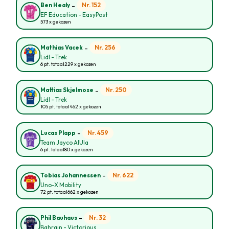
-
Nr. 152
Ben Healy
EF Education - EasyPost
573 x gekozen
-
Nr. 256
Mathias Vacek
Lidl - Trek
6 pt. totaal
229 x gekozen
-
Nr. 250
Mattias Skjelmose
Lidl - Trek
105 pt. totaal
462 x gekozen
-
Nr. 459
Lucas Plapp
Team Jayco AlUla
6 pt. totaal
80 x gekozen
-
Nr. 622
Tobias Johannessen
Uno-X Mobility
72 pt. totaal
662 x gekozen
-
Nr. 32
Phil Bauhaus
Bahrain - Victorious