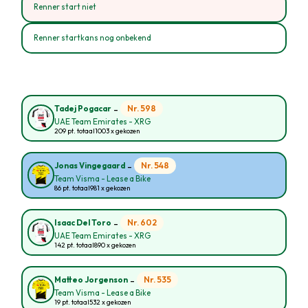
Renner start niet
Renner startkans nog onbekend
-
Nr. 598
Tadej Pogacar
UAE Team Emirates - XRG
209 pt. totaal
1003 x gekozen
-
Nr. 548
Jonas Vingegaard
Team Visma - Lease a Bike
86 pt. totaal
981 x gekozen
-
Nr. 602
Isaac Del Toro
UAE Team Emirates - XRG
142 pt. totaal
890 x gekozen
-
Nr. 535
Matteo Jorgenson
Team Visma - Lease a Bike
19 pt. totaal
532 x gekozen