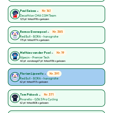
-
Nr. 141
Paul Seixas
Decathlon CMA CGM Team
125 pt. totaal
918 x gekozen
-
Nr. 385
Remco Evenepoel
Red Bull - BORA - hansgrohe
175 pt. totaal
974 x gekozen
-
Nr. 19
Mathieu van der Poel
Alpecin - Premier Tech
40 pt. vandaag
67 pt. totaal
936 x gekozen
-
Nr. 391
Florian Lipowitz
Red Bull - BORA - hansgrohe
62 pt. totaal
913 x gekozen
-
Nr. 371
Tom Pidcock
Pinarello - Q36.5 Pro Cycling
62 pt. totaal
808 x gekozen