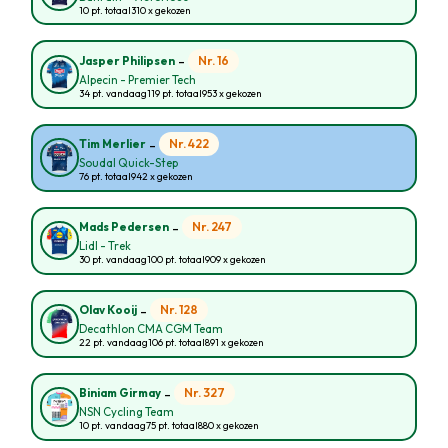
10 pt. totaal
310 x gekozen
-
Nr. 16
Jasper Philipsen
Alpecin - Premier Tech
34 pt. vandaag
119 pt. totaal
953 x gekozen
-
Nr. 422
Tim Merlier
Soudal Quick-Step
76 pt. totaal
942 x gekozen
-
Nr. 247
Mads Pedersen
Lidl - Trek
30 pt. vandaag
100 pt. totaal
909 x gekozen
-
Nr. 128
Olav Kooij
Decathlon CMA CGM Team
22 pt. vandaag
106 pt. totaal
891 x gekozen
-
Nr. 327
Biniam Girmay
NSN Cycling Team
10 pt. vandaag
75 pt. totaal
880 x gekozen